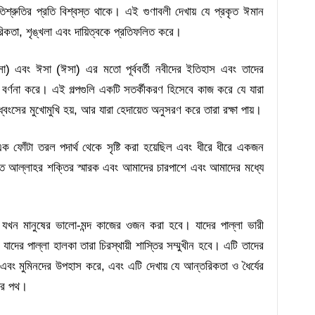
িশ্রুতির প্রতি বিশ্বস্ত থাকে। এই গুণাবলী দেখায় যে প্রকৃত ঈমান
রিকতা, শৃঙ্খলা এবং দায়িত্বকে প্রতিফলিত করে।
সা) এবং ঈসা (ঈসা) এর মতো পূর্ববর্তী নবীদের ইতিহাস এবং তাদের
 বর্ণনা করে। এই গল্পগুলি একটি সতর্কীকরণ হিসেবে কাজ করে যে যারা
্বংসের মুখোমুখি হয়, আর যারা হেদায়েত অনুসরণ করে তারা রক্ষা পায়।
োঁটা তরল পদার্থ থেকে সৃষ্টি করা হয়েছিল এবং ধীরে ধীরে একজন
ৃষ্টিতে আল্লাহর শক্তির স্মারক এবং আমাদের চারপাশে এবং আমাদের মধ্যে
 – যখন মানুষের ভালো-মন্দ কাজের ওজন করা হবে। যাদের পাল্লা ভারী
াদের পাল্লা হালকা তারা চিরস্থায়ী শাস্তির সম্মুখীন হবে। এটি তাদের
বং মুমিনদের উপহাস করে, এবং এটি দেখায় যে আন্তরিকতা ও ধৈর্যের
ের পথ।