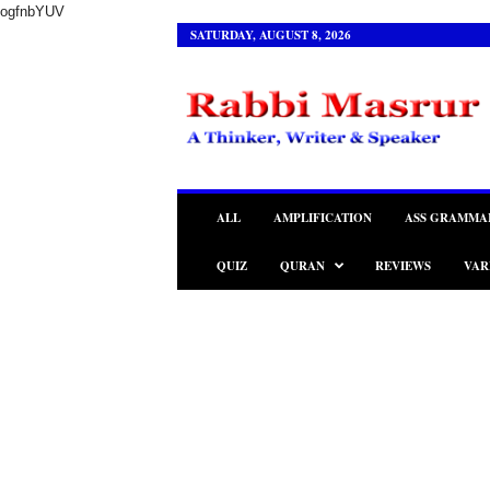
ogfnbYUV
SATURDAY, AUGUST 8, 2026
R
a
b
b
i
M
a
ALL
AMPLIFICATION
ASS GRAMMA
s
r
QUIZ
QURAN
REVIEWS
VAR
u
r