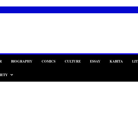
R
BIOGRAPHY
COMICS
CULTURE
ESSAY
KABITA
LI
IETY