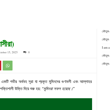
কৌতুক
কৌতুক 
াসীরা)
I am a
ctober 15, 2025
0
কৌতুক-
কৌতুক-
 একটি গভীর অর্থবহ সূরা যা প্রকৃত মুমিনদের গুণাবলী এবং আল্লাহর
ক্তিশালী উক্তি দিয়ে শুরু হয়:
“মুমিনরা সফল হয়েছে।”