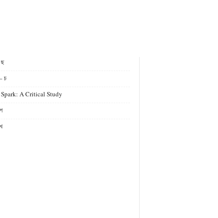
- ছ
– চ
 Spark: A Critical Study
গ
খ