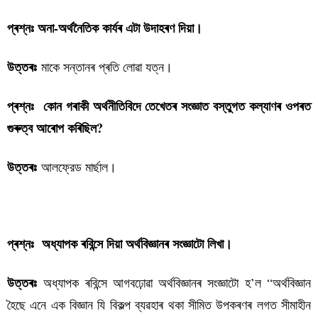
প্ৰশ্নঃ অনা-অৰ্থনৈতিক কাৰ্যৰ এটা উদাহৰণ দিয়া।
মাকে সন্তানৰ প্ৰতি লোৱা যত্ন।
উত্তৰঃ
প্ৰশ্নঃ কোন গৰাকী অৰ্থনীতিবিদে তেখেতৰ সংজ্ঞাত বস্তুগত কল্যাণৰ ওপৰত
গুৰুত্ব আৰোপ কৰিছিল?
আলফ্রেড মাৰ্ছাল।
উত্তৰঃ
পৰিসংখ্যা বিজ্ঞান কুইজ-১
প্ৰশ্নঃ অধ্যাপক ৰবিন্সে দিয়া অৰ্থবিজ্ঞানৰ সংজ্ঞাটো লিখা।
অধ্যাপক ৰবিন্সে আগবঢ়োৱা অৰ্থবিজ্ঞানৰ সংজ্ঞাটো হ’ল “অৰ্থবিজ্ঞান
উত্তৰঃ
হৈছে এনে এক বিজ্ঞান যি বিকল্প ব্যৱহাৰ থকা সীমিত উপকৰণৰ লগত সীমাহীন