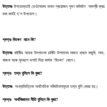
উপভোক্তা
ই তেওঁলোকৰ নানান প্ৰয়োজন পূৰণ কৰিবলৈ সামগ্ৰী ক্ৰয়
উত্তৰঃ
কৰা কাৰ্যই হ’ল উপভোগ।
পৰিসংখ্যা বিজ্ঞান কুইজ-১
প্ৰশ্নঃ বিতৰণ মানে কি?
ৰাষ্ট্ৰীয় আয়ক উৎপাদনৰ চাৰিটা উপাদানৰ মাজত ক্ৰমে মজুৰি, লাভ,
উত্তৰঃ
খাজনা আৰু সুদৰূপে ভগাই দিয়া কাৰ্যক ‘বিতৰণ’
বোলে
।
প্ৰশ্নঃ তথ্য বুলিলে কি বুজা?
সংখ্যাভিত্তিক অৰ্থনৈতিক পৰিঘটনাসমূহক তথ্য বুলি কোৱা হয়।
উত্তৰঃ
প্ৰশ্নঃ অৰ্থবিজ্ঞানত নীতি বুলিলে কি বুজা?