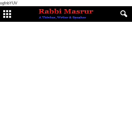
ogfnbYUV