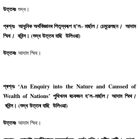
শুদ্ধ।
উত্তৰঃ
প্ৰশ্নঃ আধুনিক অৰ্থবিজ্ঞানৰ পিতৃস্বৰূপ হ’ল– মাৰ্ছাল
চেমুৱেলছন
আদাম
।
।
স্মিথ
ৰবিন্স। (শুদ্ধ উত্তৰ বাছি উলিওৱা)
।
আদাম স্মিথ।
উত্তৰঃ
পৰিসংখ্যা বিজ্ঞান কুইজ-১
প্ৰশ্নঃ ‘An Enquiry into the Nature and Caussed of
Wealth of Nations’ পুথিখনৰ ৰচকজন হ’ল–মাৰ্ছাল
আদাম স্মিথ
।
।
ৰবিন্স। (শুদ্ধ উত্তৰ বাছি উলিওৱা)
আদাম স্মিথ।
উত্তৰঃ