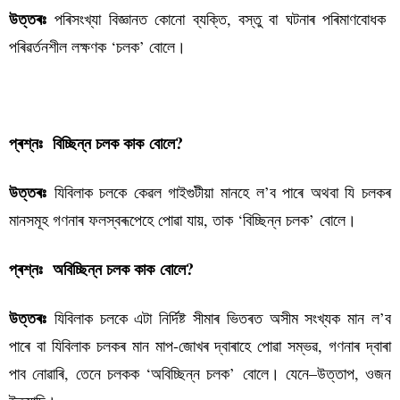
পৰিসংখ্যা বিজ্ঞানত কোনো ব্যক্তি, বস্তু বা ঘটনাৰ পৰিমাণবোধক
উত্তৰঃ
পৰিৱৰ্তনশীল লক্ষণক ‘চলক’ বোলে।
পৰিসংখ্যা বিজ্ঞান কুইজ-১
প্ৰশ্নঃ বিচ্ছিন্ন চলক কাক
বোলে
?
যিবিলাক চলকে কেৱল গাইগুটীয়া মানহে ল’ব পাৰে অথবা যি চলকৰ
উত্তৰঃ
মানসমূহ গণনাৰ ফলস্বৰূপেহে পোৱা যায়, তাক ‘বিচ্ছিন্ন চলক’
বোলে
।
প্ৰশ্নঃ অবিচ্ছিন্ন চলক কাক
বোলে
?
যিবিলাক চলকে এটা নিৰ্দিষ্ট সীমাৰ ভিতৰত অসীম সংখ্যক মান ল’ব
উত্তৰঃ
পাৰে বা যিবিলাক চলকৰ মান মাপ-জোখৰ দ্বাৰাহে পোৱা সম্ভৱ, গণনাৰ দ্বাৰা
পাব নোৱাৰি, তেনে চলকক ‘অবিচ্ছিন্ন চলক’
বোলে
। যেনে–উত্তাপ, ওজন