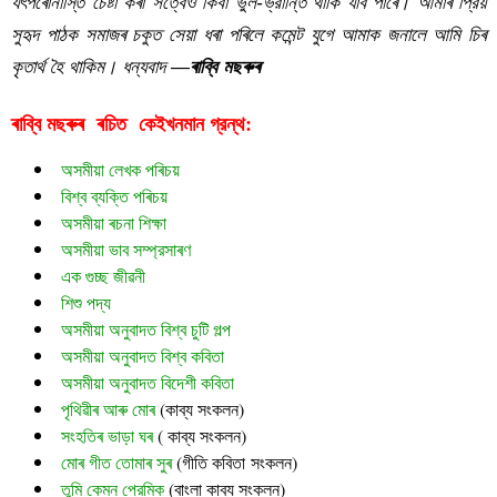
যৎপৰোনাস্তি চেষ্টা কৰা সত্বেও কিবা ভুল-ভ্রান্তি থাকি যাব পাৰে। আমাৰ প্রিয়
সুহৃদ পাঠক সমাজৰ চকুত সেয়া ধৰা পৰিলে কমেন্ট যুগে আমাক জনালে আমি চিৰ
কৃতাৰ্থ হৈ থাকিম। ধন্যবাদ —
ৰাব্বি মছৰুৰ
ৰাব্বি মছৰুৰ  ৰচিত  
গ্রন্থ:
কেইখনমান
অসমীয়া লেখক পৰিচয়
বিশ্ব ব্যক্তি পৰিচয়
অসমীয়া ৰচনা শিক্ষা
অসমীয়া ভাব সম্প্রসাৰণ
এক গুচ্ছ জীৱনী
শিশু পদ্য
অসমীয়া অনুবাদত বিশ্ব চুটি গল্প
অসমীয়া অনুবাদত বিশ্ব কবিতা
অসমীয়া অনুবাদত বিদেশী কবিতা
পৃথিৱীৰ আৰু মোৰ
 (
কাব্য সংকলন)
সংহতিৰ ভাড়া ঘৰ
 ( কাব্য সংকলন)
মোৰ গীত তোমাৰ সুৰ 
(গীতি কবিতা সংকলন)
তুমি কেমন প্রেমিক
 (বাংলা কাব্য সংকলন)