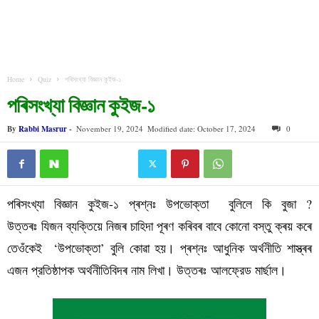
Home
Quiz
পৰিসংখ্যা বিজ্ঞান কুইজ-১
পৰিসংখ্যা বিজ্ঞান কুইজ-১
By
Rabbi Masrur
-
November 19, 2024
Modified date: October 17, 2024
0
পৰিসংখ্যা বিজ্ঞান কুইজ-১ প্ৰশ্নঃ উপভোক্তা বুলিলে কি বুজা ?
উত্তৰঃ যিজন ব্যক্তিয়ে নিজৰ চাহিদা পূৰণ কৰিবৰ বাবে কোনো বস্তু ক্ৰয় কৰে
তেওঁকেই ‘
উপভোক্তা
’ বুলি কোৱা হয়।
প্ৰশ্নঃ আধুনিক অৰ্থনীতি শাস্ত্ৰৰ
এজন প্রতিষ্ঠাপক অৰ্থনীতিবিদৰ নাম লিখা।
আলফ্রেড মাৰ্ছাল।
উত্তৰঃ