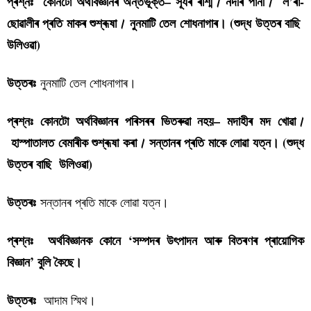
প্ৰশ্নঃ কোনটো অৰ্থবিজ্ঞানৰ অন্তৰ্ভূক্ত– সূৰ্যৰ ৰশ্মি
নদীৰ পানী
ল’ৰা-
।
।
ছোৱালীৰ প্ৰতি মাকৰ শুশ্ৰূষা
নুনমাটি তেল শোধনাগাৰ। (শুদ্ধ উত্তৰ বাছি
।
উলিওৱা)
নুনমাটি তেল শোধনাগাৰ।
উত্তৰঃ
প্ৰশ্নঃ কোনটো অৰ্থবিজ্ঞানৰ পৰিসৰৰ ভিতৰুৱা নহয়– মদাহীৰ মদ খোৱা
।
হাস্পাতালত বেমাৰীক শুশ্ৰূষা কৰা
সন্তানৰ প্ৰতি মাকে লোৱা যত্ন। (শুদ্ধ
।
উত্তৰ বাছি উলিওৱা)
সন্তানৰ প্ৰতি মাকে লোৱা যত্ন।
উত্তৰঃ
প্ৰশ্নঃ অৰ্থবিজ্ঞানক কোনে ‘সম্পদৰ উৎপাদন আৰু বিতৰণৰ প্ৰায়োগিক
বিজ্ঞান’ বুলি কৈছে।
আদাম স্মিথ।
উত্তৰঃ