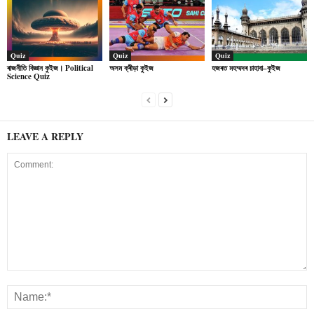
Quiz
Quiz
Quiz
ৰাজনীতি বিজ্ঞান কুইজ। Political
অসম ক্ৰীড়া কুইজ
হজৰত মহম্মদৰ চাহাবা–কুইজ
Science Quiz
LEAVE A REPLY