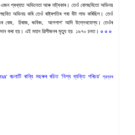
জন প্ৰখ্যাত অভিনেতা আৰু নাট্যকাৰ। তেওঁ বোলছবিতো অভিনয় 
বিত অভিনয় কৰি তেওঁ ৰাষ্ট্ৰপতিৰ পৰা বঁটা লাভ কৰিছিল। তেওঁ 
ৰ বেজ,  চিৰাজ, ৰংবিৰং,  আগপাশ’ আদি উল্লেখযোগ্য। তেওঁৰ 
প্ৰদান কৰা হয়। এই মহান শিল্পীজনৰ মৃত্যু হয়  ১৯৭০ চনত। 
০ ০ ০
 ৰচনাটি 
ৰাব্বি মছৰুৰ ৰচিত ‘বিশ্ব ব্যক্তি পৰিচয়’
rma
‘
 গ্রন্থৰ 