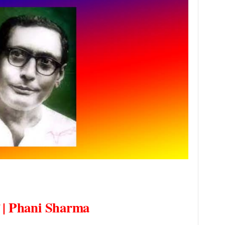
ফণী শৰ্মা
্মা | Phani Sharma