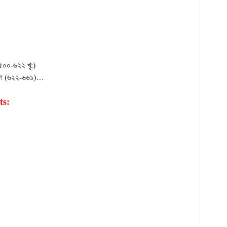
৫০০-৬২২ খৃ:)
গ
(৬২২-৬৬১)…
ts: