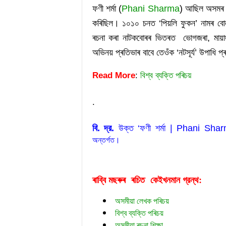
ফণী শৰ্মা (
Phani Sharma
) আছিল অসমৰ এ
কৰিছিল। ১০১০ চনত ‘পিয়লি ফুকন’ নামৰ বোলছ
ৰচনা কৰা নাটকবোৰৰ ভিতৰত  ভোগজৰা, মায়াং
অভিনয় প্ৰতিভাৰ বাবে তেওঁক ‘নটসূৰ্য’ উপাধি 
Read More
:
বিশ্ব ব্যক্তি পৰিচয়
.
বি. দ্র.
 উক্ত ‘ফণী শৰ্মা | Phani Sha
অন্তর্গত।
ৰাব্বি মছৰুৰ  ৰচিত  
গ্রন্থ:
কেইখনমান
অসমীয়া লেখক পৰিচয়
বিশ্ব ব্যক্তি পৰিচয়
অসমীয়া ৰচনা শিক্ষা