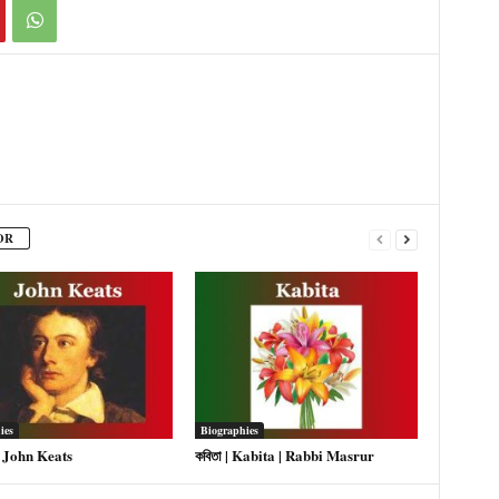
OR
ies
Biographies
| John Keats
কবিতা | Kabita | Rabbi Masrur