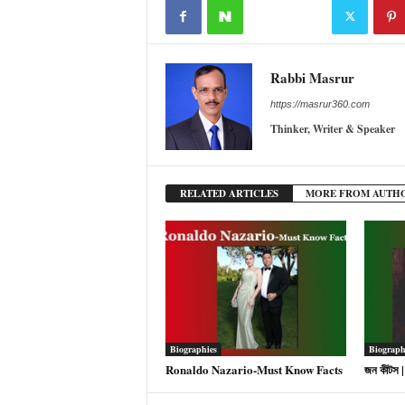
Rabbi Masrur
https://masrur360.com
Thinker, Writer & Speaker
RELATED ARTICLES
MORE FROM AUTH
Biographies
Biograph
Ronaldo Nazario-Must Know Facts
জন কীটস 