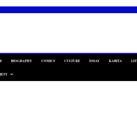
R
BIOGRAPHY
COMICS
CULTURE
ESSAY
KABITA
LI
IETY