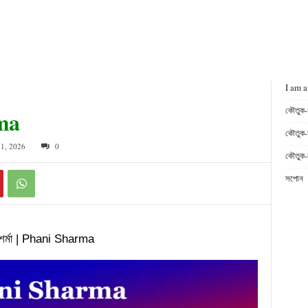
I am a
কৌতুক-
rma
কৌতুক-
11, 2026
0
কৌতুক-
সপোন আৰ
শৰ্মা | Phani Sharma