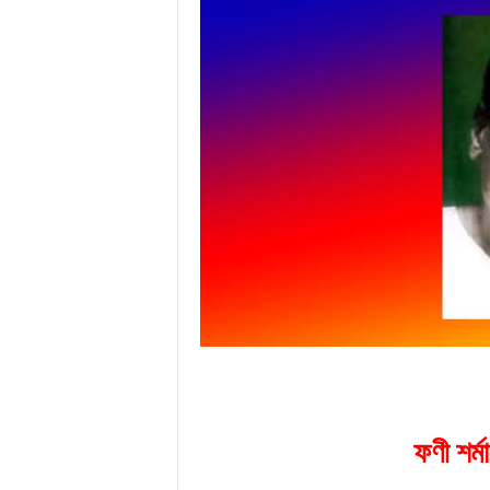
ফণী শৰ