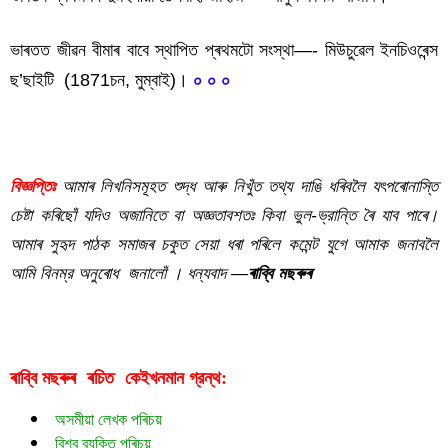
ভাৰতত জীৱন বীমাৰ বাবে স্থাপিত প্ৰথমটো সংস্থা—- মিউচুৱেল ইনচিওৰেন্স
ছ’ছাইটি (1871চন, মুম্বাই)।
০ ০ ০
ভাৰতত প্রথম বিবিধ বিষয়
বিজ্ঞপ্তিঃ
আমাৰ লিখনিসমূহত শুদ্ধ আৰু নিখুঁত তথ্য দাঙি ধৰিবলৈ যৎপৰোনাস্তি
চেষ্টা কৰিছোঁ যদিও অজানিতে বা অজ্ঞতাবশতঃ কিবা ভুল-ভ্রান্তি ৰৈ যাব পাৰে।
আমাৰ সুহৃদ পাঠক সমাজৰ চকুত সেয়া ধৰা পৰিলে কমেন্ট যুগে আমাক জনাবলৈ
আমি বিনম্র অনুৰোধ জনালোঁ । ধন্যবাদ —
ৰাব্বি মছৰুৰ
ভাৰতত প্রথম বিবিধ বিষয়
ৰাব্বি মছৰুৰ  ৰচিত  
গ্রন্থ:
কেইখনমান
অসমীয়া লেখক পৰিচয়
বিশ্ব ব্যক্তি পৰিচয়