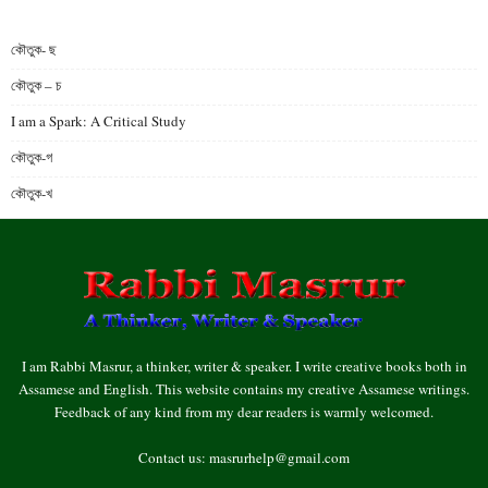
কৌতুক- ছ
কৌতুক – চ
I am a Spark: A Critical Study
কৌতুক-গ
কৌতুক-খ
I am Rabbi Masrur, a thinker, writer & speaker. I write creative books both in
Assamese and English. This website contains my creative Assamese writings.
Feedback of any kind from my dear readers is warmly welcomed.
Contact us:
masrurhelp@gmail.com