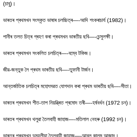
(চাবু)।
ভাৰতৰ প্ৰথমখন সংস্কৃত ভাষাৰ চলচ্চিত্ৰ—-আদি শংকৰাচাৰ্য (1982)।
পানীৰ তলত চিত্ৰ গ্ৰহণ কৰা প্ৰথমখন ভাৰতীয় ছবি—-চেন্সুলক্ষী।
ভাৰতৰ প্ৰথমখন সংকলিত চলচিত্ৰ—-বম্বে টকিজ।
জীৱ-জন্তুক লৈ প্ৰথম ভাৰতীয় ছবি—-তুফানী টাৰ্জন।
আন্তৰ্জাতিক চলচিত্ৰ মহোৎসৱত যোগদান কৰা প্ৰথম ভাৰতীয় ছবি—-সীতা।
ভাৰতৰ প্ৰথমখন শীত-তাপ নিয়ন্ত্ৰিত প্ৰমোদ তৰী—-হৰ্ষবৰ্ধন (1972 চন)।
ভাৰতৰ প্ৰথমখন থলুৱা তৈলবাহী জাহাজ—-মতিলাল নেহৰু (1992 চন)।
ভাৰতৰ প্ৰথমখন দুমহলীয়া তৈলবাহী জাহাজ—-আবুল কালম আজাদ।