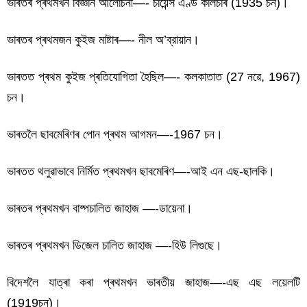
ভাৰতৰ প্ৰথমখন বিজ্ঞান আলোচনী—- চায়েন্স এণ্ড কালচাৰ (1935 চন)।
ভাৰতৰ প্ৰথমজন কুইজ মাষ্টাৰ—- নীল অ’ব্রায়ান।
ভাৰতত প্ৰথম কুইজ প্ৰতিযোগিতা হৈছিল—- কলকাতাত (27 নৱে, 1967)
চন।
ভাৰতলৈ ছাবমেৰিণৰ পোন প্ৰথম আগমন—-1967 চন।
ভাৰতত থলুৱাভাবে নিৰ্মিত প্ৰথমখন ছাবমেৰিণ—-আই এন এছ-ছালকি।
ভাৰতৰ প্ৰথমখন বাষ্পচালিত জাহাজ —-ডায়েনা।
ভাৰতত প্রথম বিবিধ বিষয়
ভাৰতৰ প্ৰথমখন ডিজেল চালিত জাহাজ —-হিউ লিগুছে।
বিদেশলৈ যাত্ৰা কৰা প্ৰথমখন ভাৰতীয় জাহাজ—-এছ এছ লয়েলটি
(1919চন)।