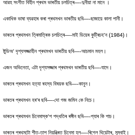
আৱহ সংগীত বিহীন প্ৰথম ভাৰতীয় চলচিত্ৰ—-দুনীয়া না মানে ।
একাধিক ভাষা ব্যৱহাৰ কৰা প্ৰথমখন ভাৰতীয় ছবি—-ছাজায়ে কালা পানী।
ভাৰতৰ প্ৰথমখন ত্ৰিমাত্ৰিক চলচিত্ৰ—-মাই ডিয়েৰ কুট্ৰিচহ’ন (1984)।
ষ্টুডিঅ’ দৃশ্যসজ্জাহীন প্ৰথমখন ভাৰতীয় ছবি—-আচমান মহল।
এজন অভিনেতা, এটা দৃশ্যসজ্জাৰ প্ৰথমখন ভাৰতীয় ছবি—-যাদে।
ভাৰতৰ প্ৰথমখন হত্যা ৰহস্য বিষয়ক ছবি—-কানুন।
ভাৰতৰ প্ৰথমখন হৰ’ৰ ছবি—-দো গজ জমিন কে নিচে।
ভাৰতৰ প্ৰথমখন চিনেমাস্ক’প পদ্ধতিৰ ৰঙ্গীন ছবি—-প্যাৰ কি পাচ।
ভাৰতৰ প্ৰথমটো শীত-তাপ নিয়ন্ত্ৰিত চিনেমা হল—-ৰিগেল থিয়েটাৰ, মুম্বাই।