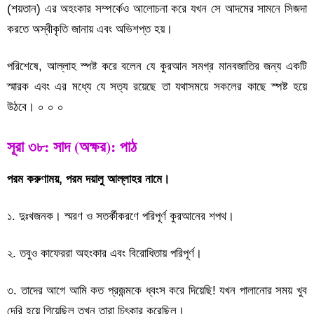
(শয়তান) এর অহংকার সম্পর্কেও আলোচনা করে যখন সে আদমের সামনে সিজদা
করতে অস্বীকৃতি জানায় এবং অভিশপ্ত হয়।
পরিশেষে, আল্লাহ স্পষ্ট করে বলেন যে কুরআন সমগ্র মানবজাতির জন্য একটি
স্মারক এবং এর মধ্যে যে সত্য রয়েছে তা যথাসময়ে সকলের কাছে স্পষ্ট হয়ে
উঠবে। ০ ০ ০
সূরা ৩৮: সাদ (
অক্ষর
): পাঠ
পরম করুণাময়, পরম দয়ালু আল্লাহর নামে।
১. দুঃখজনক। স্মরণ ও সতর্কীকরণে পরিপূর্ণ কুরআনের শপথ।
২. তবুও কাফেররা অহংকার এবং বিরোধিতায় পরিপূর্ণ।
৩. তাদের আগে আমি কত প্রজন্মকে ধ্বংস করে দিয়েছি! যখন পালানোর সময় খুব
দেরি হয়ে গিয়েছিল তখন তারা চিৎকার করেছিল।