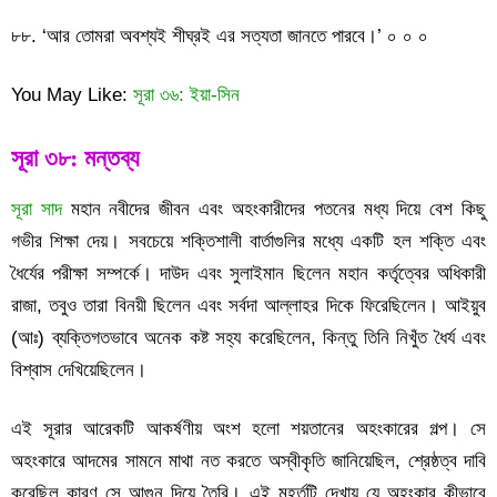
৮৮. ‘আর তোমরা অবশ্যই শীঘ্রই এর সত্যতা জানতে পারবে।’ ০ ০ ০
You May Like:
সূরা ৩৬: ইয়া-সিন
সূরা ৩৮: মন্তব্য
সূরা সাদ
মহান নবীদের জীবন এবং অহংকারীদের পতনের মধ্য দিয়ে বেশ কিছু
গভীর শিক্ষা দেয়। সবচেয়ে শক্তিশালী বার্তাগুলির মধ্যে একটি হল শক্তি এবং
ধৈর্যের পরীক্ষা সম্পর্কে। দাউদ এবং সুলাইমান ছিলেন মহান কর্তৃত্বের অধিকারী
রাজা, তবুও তারা বিনয়ী ছিলেন এবং সর্বদা আল্লাহর দিকে ফিরেছিলেন। আইয়ুব
(আঃ) ব্যক্তিগতভাবে অনেক কষ্ট সহ্য করেছিলেন, কিন্তু তিনি নিখুঁত ধৈর্য এবং
বিশ্বাস দেখিয়েছিলেন।
এই সূরার আরেকটি আকর্ষণীয় অংশ হলো শয়তানের অহংকারের গল্প। সে
অহংকারে আদমের সামনে মাথা নত করতে অস্বীকৃতি জানিয়েছিল, শ্রেষ্ঠত্ব দাবি
করেছিল কারণ সে আগুন দিয়ে তৈরি। এই মুহূর্তটি দেখায় যে অহংকার কীভাবে