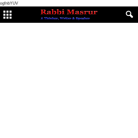
ogfnbYUV