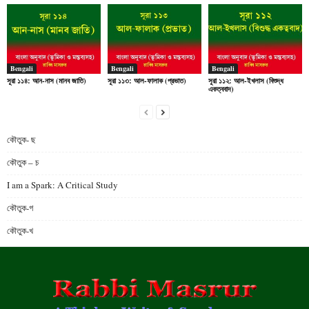
Bengali
Bengali
Bengali
সূরা ১১৪: আন-নাস (মানব জাতি)
সূরা ১১৩: আল-ফালাক (প্রভাত)
সূরা ১১২: আল-ইখলাস (বিশুদ্ধ
একত্ববাদ)
কৌতুক- ছ
কৌতুক – চ
I am a Spark: A Critical Study
কৌতুক-গ
কৌতুক-খ