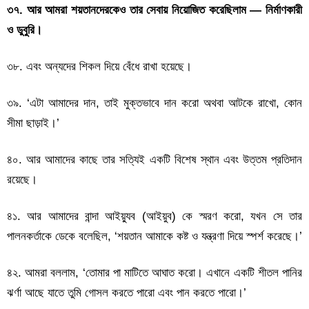
৩৭. আর আমরা শয়তানদেরকেও তার সেবায় নিয়োজিত করেছিলাম — নির্মাণকারী
ও ডুবুরি।
৩৮. এবং অন্যদের শিকল দিয়ে বেঁধে রাখা হয়েছে।
৩৯. ‘এটা আমাদের দান, তাই মুক্তভাবে দান করো অথবা আটকে রাখো, কোন
সীমা ছাড়াই।’
৪০. আর আমাদের কাছে তার সত্যিই একটি বিশেষ স্থান এবং উত্তম প্রতিদান
রয়েছে।
৪১. আর আমাদের বান্দা আইয়্যুব (আইয়ুব) কে স্মরণ করো, যখন সে তার
পালনকর্তাকে ডেকে বলেছিল, ‘শয়তান আমাকে কষ্ট ও যন্ত্রণা দিয়ে স্পর্শ করেছে।’
৪২. আমরা বললাম, ‘তোমার পা মাটিতে আঘাত করো। এখানে একটি শীতল পানির
ঝর্ণা আছে যাতে তুমি গোসল করতে পারো এবং পান করতে পারো।’