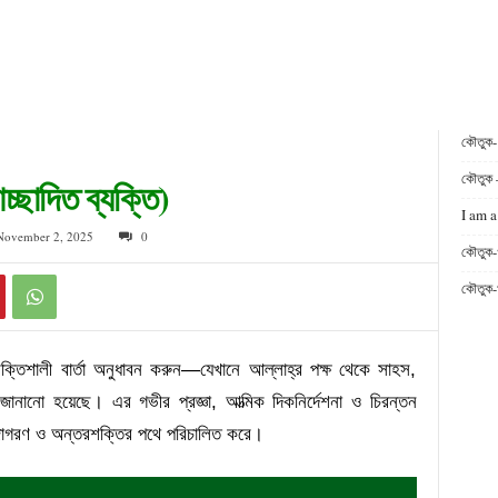
কৌতুক
কৌতুক 
্ছাদিত ব্যক্তি)
I am a
 November 2, 2025
0
কৌতুক-
কৌতুক-
র শক্তিশালী বার্তা অনুধাবন করুন—যেখানে আল্লাহ্‌র পক্ষ থেকে সাহস,
ানানো হয়েছে। এর গভীর প্রজ্ঞা, আত্মিক দিকনির্দেশনা ও চিরন্তন
বজাগরণ ও অন্তরশক্তির পথে পরিচালিত করে।