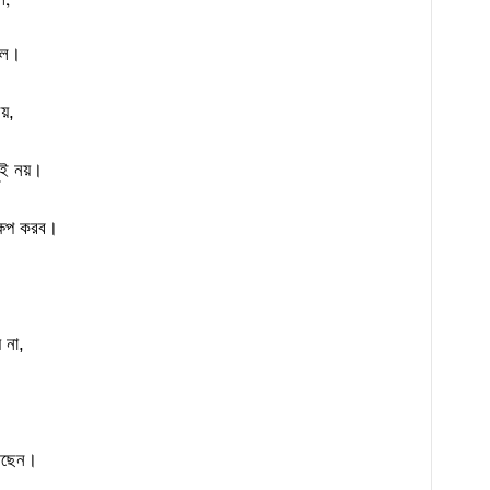
রল।
়,
ই নয়।
্ষেপ করব।
 না,
আছেন।