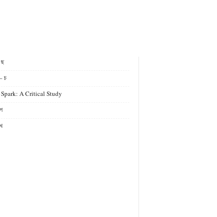
- ছ
– চ
 Spark: A Critical Study
গ
খ