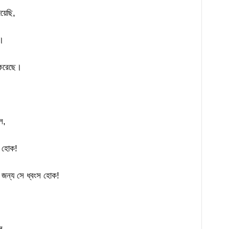
়েছি,
।
ি করেছে।
ল,
স হোক!
জন্য সে ধ্বংস হোক!
ল,