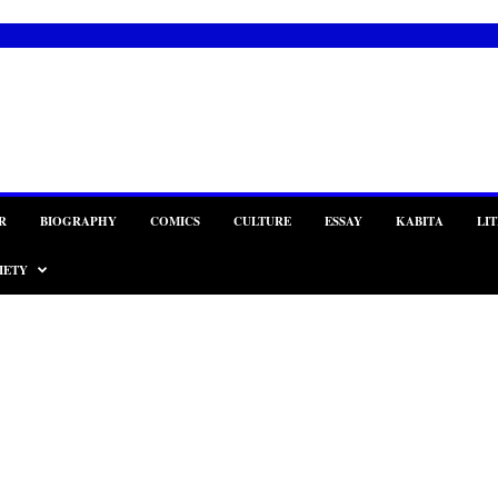
R
BIOGRAPHY
COMICS
CULTURE
ESSAY
KABITA
LI
IETY