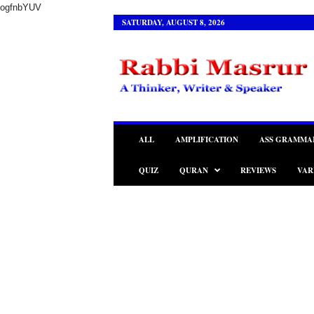
ogfnbYUV
SATURDAY, AUGUST 8, 2026
R
a
b
b
i
M
a
ALL
AMPLIFICATION
ASS GRAMMA
s
r
QUIZ
QURAN
REVIEWS
VAR
u
r