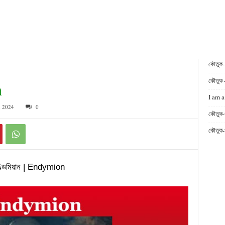
কৌতুক
কৌতুক 
n
I am a
, 2024
0
কৌতুক-
কৌতুক-
্ডিমিয়ান | Endymion