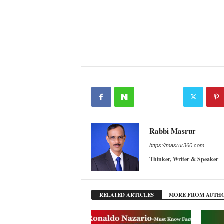
Rabbi Masrur
https://masrur360.com
Thinker, Writer & Speaker
RELATED ARTICLES
MORE FROM AUTH