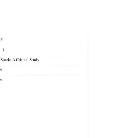
- ছ
– চ
 Spark: A Critical Study
গ
খ