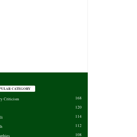
PULAR CATEGORY
168
ry Criticism
120
114
li
112
sh
108
aphies