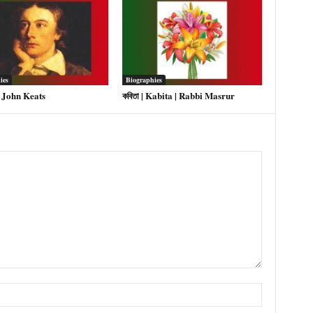
ies
Biographies
| John Keats
কবিতা | Kabita | Rabbi Masrur