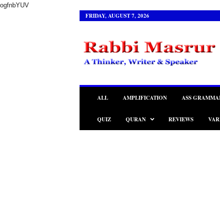
ogfnbYUV
FRIDAY, AUGUST 7, 2026
R
a
b
b
i
M
a
ALL
AMPLIFICATION
ASS GRAMMA
s
r
QUIZ
QURAN
REVIEWS
VAR
u
r