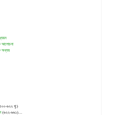
ধ্যয়ন
লক আলোচনা
ক অধ্যয়
৫০০-৬২২ খৃ:)
গ
(৬২২-৬৬১)…