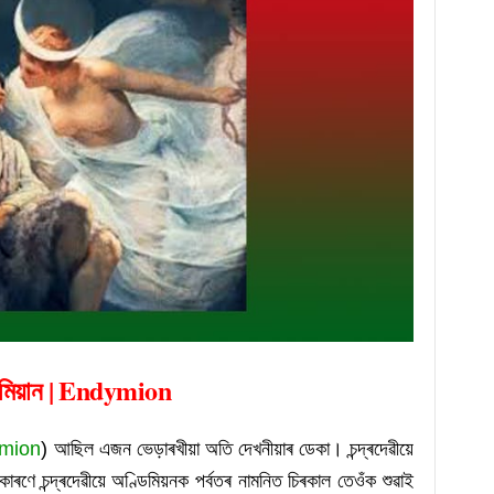
িমিয়ান | Endymion
mion
) আছিল এজন ভেড়াৰখীয়া অতি দেখনীয়াৰ ডেকা। চন্দ্ৰদেৱীয়ে 
ৰণে চন্দ্ৰদেৱীয়ে অণ্ডিমিয়নক পৰ্বতৰ নামনিত চিৰকাল তেওঁক শুৱাই 