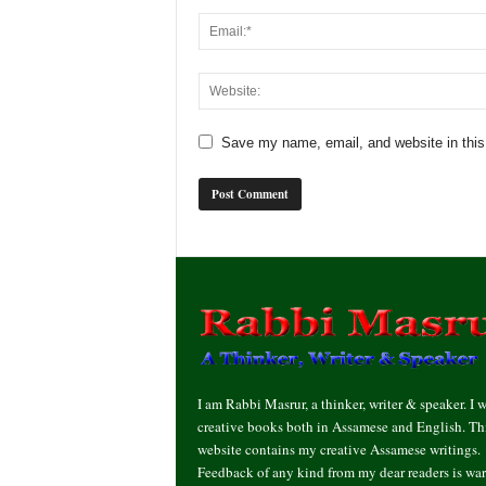
Save my name, email, and website in this
I am Rabbi Masrur, a thinker, writer & speaker. I w
creative books both in Assamese and English. Th
website contains my creative Assamese writings.
Feedback of any kind from my dear readers is wa