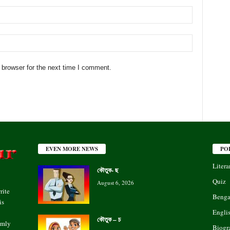
 browser for the next time I comment.
EVEN MORE NEWS
PO
Litera
কৌতুক- ছ
Quiz
August 6, 2026
rite
Benga
is
Engli
কৌতুক – চ
rmly
Biogr