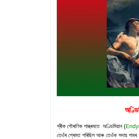
অণ্ড
গ্ৰীক পৌৰাণিক শাস্ত্ৰমতে  অণ্ডিমিয়ান (
Endy
তেওঁৰ প্ৰেমত পৰিছিল আৰু তেওঁক সদায় পাবৰ কা