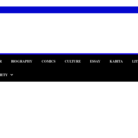
R
BIOGRAPHY
COMICS
CULTURE
ESSAY
KABITA
LI
IETY