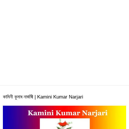
কামিনী কুমাৰ নাৰ্জাৰী | Kamini Kumar Narjari