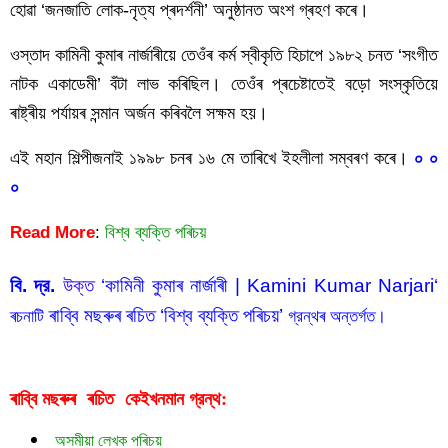
হোৱা ‘জনজাতি লোক-নৃত্য প্ৰদৰ্শনী’ অনুষ্ঠানত অংশ গ্ৰহণ কৰে।
ওস্তাদ কামিনী কুমাৰ নাৰ্জাৰীয়ে তেওঁৰ কর্ম স্বীকৃতি হিচাপে ১৯৮২ চনত ‘সংগীত 
নাটক একাডেমী’ বঁটা লাভ কৰিছিল। তেওঁৰ প্ৰচেষ্টাতেই বড়ো সংস্কৃতিয়ে 
ৰাষ্ট্ৰীয় পৰ্যায়ৰ সন্মান অৰ্জন কৰিবলৈ সক্ষম হয়। 
এই মহান শিল্পীজনাই ১৯৯৮ চনৰ ১৬ মে তাৰিখে ইহলীলা সম্বৰণ কৰে। 
০ ০ 
০
Read More
:
বিশ্ব ব্যক্তি পৰিচয়
বি. দ্র.
 উক্ত ‘
কামিনী কুমাৰ নাৰ্জাৰী | Kamini Kumar Narjari
‘
ৰাব্বি মছৰুৰ ৰচিত ‘বিশ্ব ব্যক্তি পৰিচয়’
ৰচনাটি 
 গ্রন্থৰ অন্তর্গত।
ৰাব্বি মছৰুৰ  ৰচিত  
গ্রন্থ:
কেইখনমান
অসমীয়া লেখক পৰিচয়