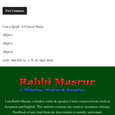
I am a Spark: A Critical Study
কৌতুক-গ
কৌতুক-খ
কৌতুক-ক
সপোন আৰু বাণী | ড০ এ. পি. জে. আব্দুল কালাম
I am Rabbi Masrur, a thinker, writer & speaker. I write creative books both in
Assamese and English. This website contains my creative Assamese writings.
Feedback of any kind from my dear readers is warmly welcomed.