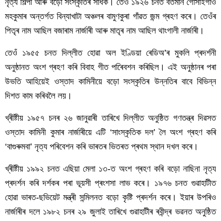
নৃত্য শিল্পী আৰু বড়ো সংস্কৃতিৰ সাধক। তেওঁ ১৯২৬ চনত বৰ্তমান গোসাইগাঁও 
মহকুমাৰ অন্তৰ্গত বিন্যাখাটা অঞ্চলৰ বামুণকুৰা গাঁৱত জন্ম গ্ৰহণ কৰে। তেওঁৰ 
পিতৃৰ নাম আছিল বজাৰাম নাৰ্জাৰী আৰু মাতৃৰ নাম আছিল থাংগালী নাৰ্জাৰী।
তেওঁ ১৯৫৫ চনত দিল্লীত হোৱা অল ইণ্ডিয়া ৰেডিঅ’ৰ মুকলি প্ৰদৰ্শনী 
অনুষ্ঠানত অংশ গ্ৰহণ কৰি বিবাহ গীত পৰিেবশন কৰিছিল। এই অনুষ্ঠানৰ পৰা 
উভতি আহিয়েই ওস্তাদ কামিনীয়ে বড়ো সংস্কৃতিৰ উন্নতিৰ বাবে বিভিন্ন 
দিশত কাম কৰিবলৈ লয়।
খ্ৰীষ্টীয় ১৯৫৭ চনৰ ২৬ জানুৱাৰী তাৰিখে দিল্লীত অনুষ্ঠিত গণতন্ত্ৰ দিৱসত 
ওস্তাদ কামিনী কুমাৰ নাৰ্জাৰীয়ে এটি ‘সাংস্কৃতিক দল’ লৈ অংশ গ্ৰহণ কৰি 
‘বাগুৰুমবা’ নৃত্য পৰিবেশন কৰি ভাৰতৰ ভিতৰত প্ৰথম স্থান দখল কৰে।
খ্ৰীষ্টীয় ১৯৯২ চনত এছিয়া মেলা ১৩-ত অংশ গ্ৰহণ কৰি বড়ো নাছিনা নৃত্য 
প্ৰদৰ্শন কৰি দৰ্শকৰ পৰা ভূয়সী প্ৰংশসা লাভ কৰে। ১৯৭৬ চনত গুৱাহাটীত 
হোৱা ভাৰত-ছভিয়েট মন্ত্ৰী সন্মিলনত বড়ো কৃষ্টি প্ৰদৰ্শন কৰে। ইয়াৰ উপৰিও 
নাৰ্জাৰীৰ দলে ১৯৮২ চনৰ ২৯ জুলাই তাৰিখে গুৱাহাটীৰ ৰবীন্দ্ৰ ভৱনত অনুষ্ঠিত 