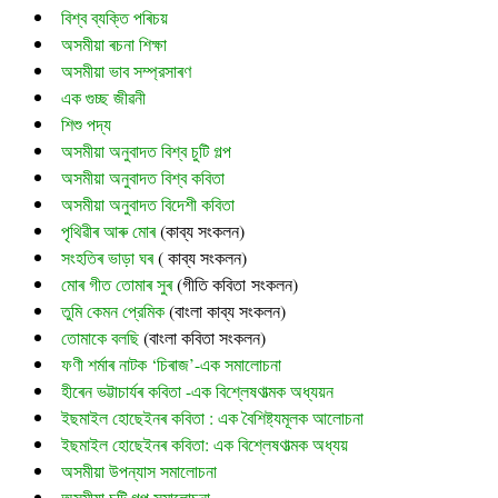
বিশ্ব ব্যক্তি পৰিচয়
অসমীয়া ৰচনা শিক্ষা
অসমীয়া ভাব সম্প্রসাৰণ
এক গুচ্ছ জীৱনী
শিশু পদ্য
অসমীয়া অনুবাদত বিশ্ব চুটি গল্প
অসমীয়া অনুবাদত বিশ্ব কবিতা
অসমীয়া অনুবাদত বিদেশী কবিতা
পৃথিৱীৰ আৰু মোৰ
 (
কাব্য সংকলন)
সংহতিৰ ভাড়া ঘৰ
 ( কাব্য সংকলন)
মোৰ গীত তোমাৰ সুৰ 
(গীতি কবিতা সংকলন)
তুমি কেমন প্রেমিক
 (বাংলা কাব্য সংকলন)
তোমাকে বলছি
 (বাংলা কবিতা সংকলন)
ফণী শৰ্মাৰ নাটক ‘চিৰাজ’-এক সমালোচনা
হীৰেন ভট্টাচাৰ্যৰ কবিতা -এক বিশ্লেষণাত্মক অধ্যয়ন
ইছমাইল হোছেইনৰ কবিতা : এক বৈশিষ্ট্যমূলক আলোচনা
ইছমাইল হোছেইনৰ কবিতা: এক বিশ্লেষণাত্মক অধ্যয়
অসমীয়া উপন্যাস সমালোচনা
অসমীয়া চুটি গল্প সমালোচনা