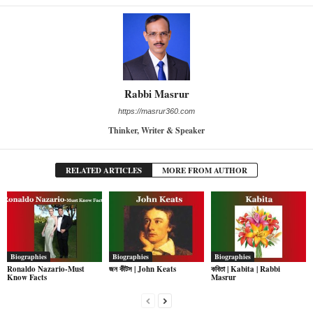
Rabbi Masrur
https://masrur360.com
Thinker, Writer & Speaker
RELATED ARTICLES
MORE FROM AUTHOR
Biographies
Biographies
Biographies
Ronaldo Nazario-Must
জন কীটস | John Keats
কবিতা | Kabita | Rabbi
Know Facts
Masrur