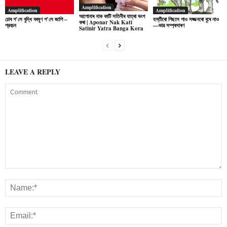
Amplification
Amplification
Amplification
আপোনাৰ নাক কাটি সতিনীৰ যাত্ৰা ভংগ
চোৰ গ’লে বুদ্ধি বৰষুণ গ’লে জাপি –
হস্তীৰো পিছলে পাও সজ্জনৰো বুৰে নাও
কৰা | Aponar Nak Kati
প্রবচন
—ভাৱ সম্প্ৰসাৰণ
Satinir Yatra Banga Kora
LEAVE A REPLY