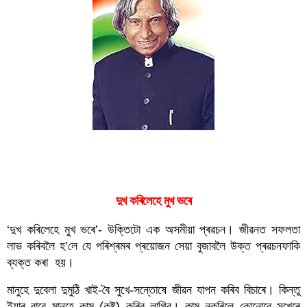
দুখ কৰিলেহে মুখ ভৰে
দুখ কৰিলেহে মুখ ভৰে
‘দুখ কৰিলেহে মুখ ভৰে’- উক্তিটো এক অসমীয়া প্ৰৱচন। জীৱনত সফলতা 
লাভ কৰিবলৈ হ’লে যে পৰিশ্ৰমৰ প্ৰয়োজন সেয়া বুজাবলৈ উক্ত প্ৰৱচনফাকি 
ব্যক্ত কৰা  হয়।
মানুহে দুবেলা দুমুঠি খাই-বৈ সুখে-সন্তোষে জীৱন যাপন কৰিব বিচাৰে। কিন্তু 
ইয়াৰ বাবে মানুহে কাম (কষ্ট) কৰিব লাগিব। কাম নকৰিলে কোনোৱে সুখেৰে 