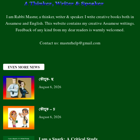
I am Rabbi Masrur, a thinker, writer & speaker. I write creative books both in
Assamese and English. This website contains my creative Assamese writings.
Feedback of any kind from my dear readers is warmly welcomed.
Contact us:
masrurhelp@gmail.com
EVEN MORE NEWS
কৌতুক- ছ
August 6, 2026
কৌতুক – চ
August 6, 2026
I am a Spark: A Critical Study