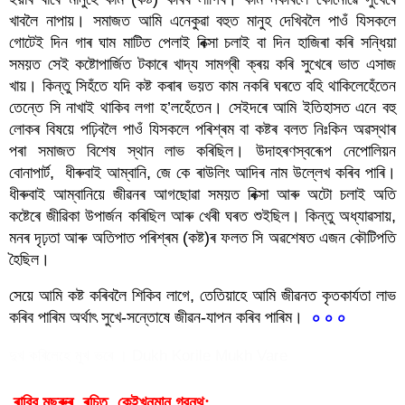
খাবলৈ নাপায়। সমাজত আমি এনেকুৱা বহুত মানুহ দেখিবলৈ পাওঁ যিসকলে 
গোটেই দিন গাৰ ঘাম মাটিত পেলাই ৰিক্সা চলাই বা দিন হাজিৰা কৰি সন্ধিয়া 
সময়ত সেই কষ্টোপাৰ্জিত টকাৰে খাদ্য সামগ্ৰী ক্ৰয় কৰি সুখেৰে ভাত এসাজ 
খায়। কিন্তু সিহঁতে যদি কষ্ট কৰাৰ ভয়ত কাম নকৰি ঘৰতে বহি থাকিলেহেঁতেন 
তেন্তে সি নাখাই থাকিব লগা হ’লহেঁতেন। সেইদৰে আমি ইতিহাসত এনে বহু 
লোকৰ বিষয়ে পঢ়িবলৈ পাওঁ যিসকলে পৰিশ্ৰম বা কষ্টৰ বলত নিঃকিন অৱস্থাৰ 
পৰা সমাজত বিশেষ স্থান লাভ কৰিছিল। উদাহৰণস্বৰূেপ নেপোলিয়ন 
বোনাপাৰ্ট,  ধীৰুবাই আম্বানি, জে কে ৰাউলিং আদিৰ নাম উল্লেখ কৰিব পাৰি। 
ধীৰুবাই আম্বানিয়ে জীৱনৰ আগছোৱা সময়ত ৰিক্সা আৰু অটো চলাই অতি 
কষ্টেৰে জীৱিকা উপাৰ্জন কৰিছিল আৰু খেৰী ঘৰত শুইছিল। কিন্তু অধ্যাৱসায়, 
মনৰ দৃঢ়তা আৰু অতিপাত পৰিশ্ৰম (কষ্ট)ৰ ফলত সি অৱশেষত এজন কৌটিপতি 
হৈছিল।
সেয়ে আমি কষ্ট কৰিবলৈ শিকিব লাগে, তেতিয়াহে আমি জীৱনত কৃতকাৰ্যতা লাভ 
কৰিব পাৰিম অৰ্থাৎ সুখে-সন্তোষে জীৱন-যাপন কৰিব পাৰিম।  
০ ০ ০
দুখ কৰিলেহে মুখ ভৰে । Dukh Korile Mukh Vare
 ৰাব্বি মছৰুৰ  ৰচিত  
গ্রন্থ:
কেইখনমান