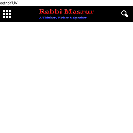
ogfnbYUV