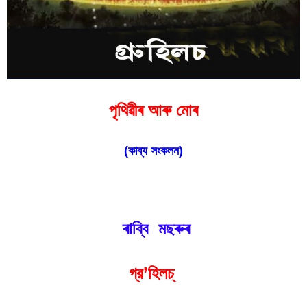
পৃথিৱীৰ আৰু মোৰ
(কাব্য সংকলন)
ৰাব্বি মছৰুৰ
গ্র’হিলচ্‌