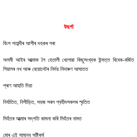
উছৰ্গা
বিংশ শতাব্দীৰ আশীৰ দহকৰ পৰা
অসমী আইৰ আত্মাক লৈ হেতালী খেলোৱা কিছুসংখ্যক উন্মত্ত বিবেক-বৰ্জিত
শিয়ালৰ নখ আৰু বেয়োনেটৰ নিৰ্দয় নিদাৰুণ আঘাতত
প্ৰাণ আহুতি দিয়া
নিৰ্যাতিত, নিপীড়িত, সহজ সৰল শ্বহীদসকলৰ স্মৃতিত
সিহঁতৰ আত্মাৰ সদ্‌গতি কামনা কৰি সিহঁতৰ নামত
মোৰ এই সামান্য সৃষ্টিকৰ্ম