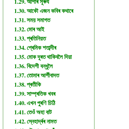
আশাৰ সূৰুয
আকৌ এজন কবিৰ কথাৰে
সময় সমাগত
মোৰ আই
প্ৰতিনিয়ত
প্ৰেমিক শতাব্দীৰ
মোক দূৰত থাকিবলৈ দিয়া
বিদেশী বন্ধুলৈ
তোমাৰ আৰ্শীবাদত
প্ৰতীকি
সাম্প্ৰতিক খবৰ
এখন পুৰণি চিঠি
তেওঁ অহা বাট
স্নেহাৰ্দ্ৰৰ নামত