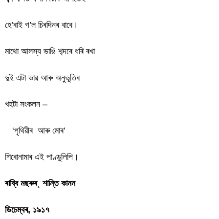
হে’ৰাই গ’ল চিৰদিনৰ বাবে।
মাথো আলস্য ভাঙি শব্দৰে ধৰি ৰখা
দুই এটা ভাৱ আৰু অনুভূতিৰ
খহটা সংকলন –
‘পৃথিৱীৰ আৰু মোৰ’
শিৰোনামাৰ এই পাণ্ডুলিপি।
ৰাব্বি মছৰুৰ¸ শান্তি কানন
ডিচেম্বৰ, ১৯১৭