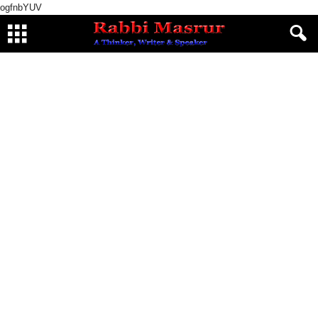
ogfnbYUV