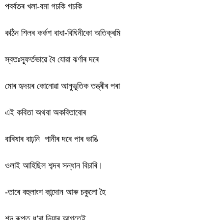
পবৰ্বতৰ খলা-বমা গচকি গচকি
কঠিন শিলৰ কৰ্কশ বাধা-বিঘিনীকো অতিক্ৰমি
স্বতঃস্ফূর্তভাৱে বৈ যোৱা ঝৰ্ণাৰ দৰে
মোৰ হৃদয়ৰ কোনোৱা আনুভূতিক তন্ত্ৰীৰ পৰা
এই কবিতা অথবা অকবিতাবোৰ
বাৰিষাৰ বাঢ়নি পানীৰ দৰে পাৰ ভাঙি
ওলাই আহিছিল শব্দৰ সন্ধান বিচাৰি।
-তাৰে বহুলাংশ কান্দোন আৰু চকুলো হৈ
শব্দ ৰূপত ধ’ৰা দিয়াৰ আগতেই