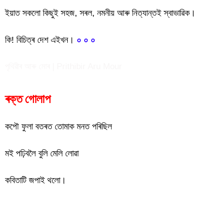
ইয়াত সকলো কিছুই সহজ, সৰল, নমনীয় আৰু নিত্যান্তই স্বাভাৱিক।
কি! বিচিত্ৰ দেশ এইখন।
০ ০ ০
পৃথিৱীৰ আৰু মোৰ | Prithibir Aru Mour
ৰক্ত গোলাপ
কপৌ ফুলা বতৰত তোমাক মনত পৰিছিল
মই পঢ়িবলৈ বুলি মেলি লোৱা
কবিতাটি জপাই থলো।