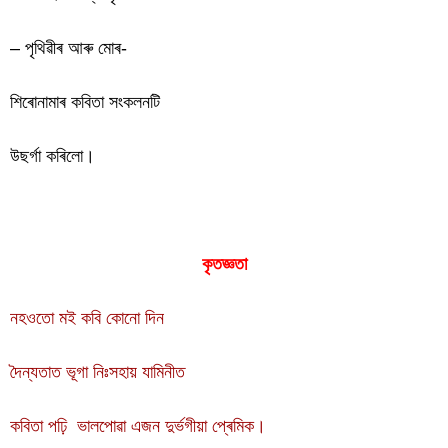
– পৃথিৱীৰ আৰু মোৰ-
শিৰোনামাৰ কবিতা সংকলনটি
উছৰ্গা কৰিলো।
কৃতজ্ঞতা
নহওতো মই কবি কোনো দিন
দৈন্যতাত ভূগা নিঃসহায় যামিনীত
কবিতা পঢ়ি ভালপোৱা এজন দুৰ্ভগীয়া প্ৰেমিক।