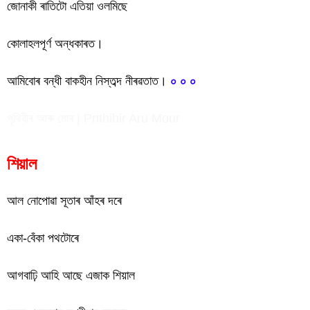
জোনাকী ৰাতিটো এতিয়া ওলমিছে
কোলাহলপূৰ্ণ অন্ধকাৰত।
আমিবোৰ বন্ধী বাকহীন নিস্তব্দ নীৰৱতাত।
০ ০ ০
পৃথিৱীৰ আৰু মোৰ | Prithibir Aru Mour
শিয়াল
আল নোপোৱা সূতাৰ আঁহৰ দৰে
একা-বেঁকা পথটোৰে
আগবাঢ়ি আহি আছে এজাক শিয়াল