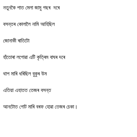
নতুনকৈ পাত মেলা জামু গছৰ দৰে
বসন্তৰ কোলালৈ নামি আহিছিল
জোনাকী ৰাতিটো
হাঁতোৰা লগোৱা এটি কৃত্ৰিম বাঘৰ দৰে
থাপ মাৰি ধৰিছিল বুকুৰ উম
এতিয়া এহাতত তেজৰ বসন্ত
আনটোত গোট মাৰি বৰফ হোৱা তেজৰ চেকা।