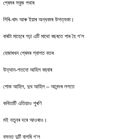
প্ৰেমৰ সবুজ পথাৰ
গিৰি-খাদ আৰু ইয়াৰ অন্ধকাৰ উপত্যকা।
বাৰটা মাহেৰে গঢ়া এটি মাথো বছৰতে পাৰ হৈ গ’ল
হেজাৰখন প্ৰেমৰ শ্বাশত বতৰ
উত্থান-পতনো আহিল বহুবাৰ
শোক আহিল, দুখ আহিল – আনন্দৰ লগতে
কবিতাটি এতিয়াও পুৰণি
মই নতুনৰ দৰে আওৰাও।
বসন্ত দুটি বাগৰি গ’ল