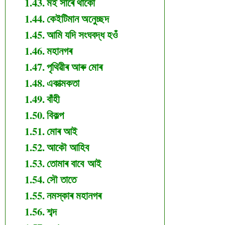
মই সাৰে থাকোঁ
কেইটিমান অনুেচ্ছদ
আমি যদি সংঘবদ্ধ হওঁ
মহানগৰ
পৃথিৱীৰ আৰু মোৰ
একাত্মকতা
বাঁহী
বিকল্প
মোৰ আই
আকৌ আহিব
তোমাৰ বাবে আই
সৌ তাতে
নমস্কাৰ মহানগৰ
শব্দ