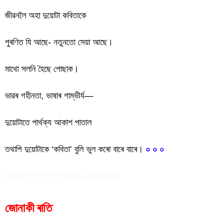
জীৱনলৈ অহা দুয়োটা কবিতাকে
পুৰণিত যি আছে- নতুনতো সেয়া আছে।
মাথো সলনি হৈছে পোছাক।
ভাৱৰ গহীনতা, ভাষাৰ গাম্ভীৰ্য—
দুয়োটাতে পাৰ্থক্য আকাশ পাতাল
তথাপি দুয়োটাকে ‘কবিতা’ বুলি ভুল কৰো বাৰে বাৰে।
০ ০ ০
পৃথিৱীৰ আৰু মোৰ | Prithibir Aru Mour
জোনাকী ৰাতি