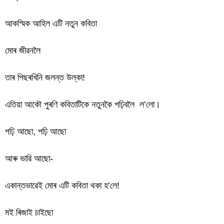
আকস্মিক আহিল এটি নতুন কবিতা
মোৰ জীৱনলৈ
তাৰ পিছৰখিনি জলন্ত উল্কা!
এতিয়া আকৌ পুৰণি কবিতাটিকে নতুনকৈ পঢ়িবলৈ ল’লো।
পঢ়ি আছো, পঢ়ি আছো
আৰু ভাৱি আছো-
একান্তভাৱেই মোৰ এটি কবিতা থকা হ’লে!
মই ৰিজাই চাইছো