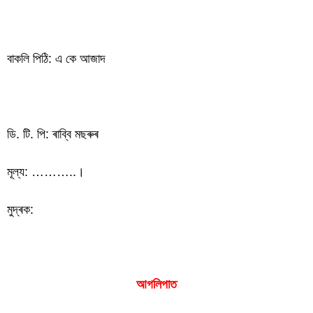
বাকলি পিঠি: এ কে আজাদ
ডি. টি. পি: ৰাব্বি মছৰুৰ
মূল্য: ………..।
মুদ্ৰক:
আগলিপাত