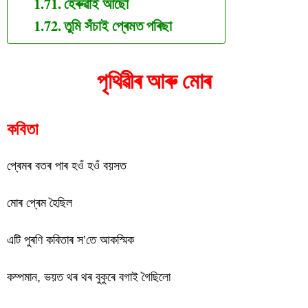
হেৰুৱাই আছো
তুমি সঁচাই প্ৰেমত পৰিছা
পৃথিৱীৰ আৰু মোৰ
কবিতা
প্ৰেমৰ বতৰ পাৰ হওঁ হওঁ বয়সত
মোৰ প্ৰেম হৈছিল
এটি পুৰণি কবিতাৰ স’তে আকস্মিক
কম্পমান, ভয়ত থৰ থৰ বুকুৰে বগাই গৈছিলো