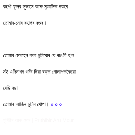
কপৌ ফুলৰ সুভাসে আৰু সুভাসিত নকৰে
তোমাৰ-মোৰ বহাগৰ বতৰ।
তোমাৰ মেঘহেন কলা চুলিবোৰ যে ৰাঙলী হ’ল
মই এদিনাখন গুজি দিয়া ৰক্ত গোলাপতকৈয়ো
বেছি ৰঙা
তোমাৰ আজিৰ চুলিৰ খোপা।
০ ০ ০
পৃথিৱীৰ আৰু মোৰ | Prithibir Aru Mour