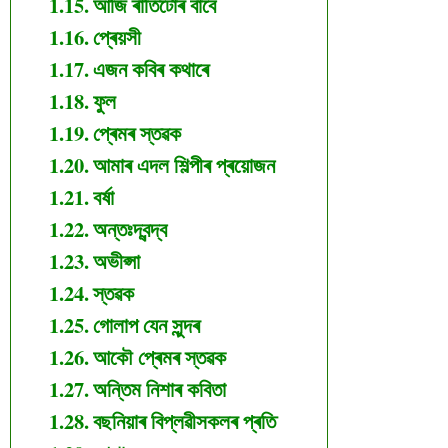
আজি ৰাতিটোৰ বাবে
প্ৰেয়সী
এজন কবিৰ কথাৰে
ফুল
প্ৰেমৰ স্তৱক
আমাৰ এদল শিল্পীৰ প্ৰয়োজন
বৰ্ষা
অন্তঃদ্বন্দ্ব
অভীপ্সা
স্তৱক
গোলাপ যেন সুন্দৰ
আকৌ প্ৰেমৰ স্তৱক
অন্তিম নিশাৰ কবিতা
বছনিয়াৰ বিপ্লৱীসকলৰ প্ৰতি