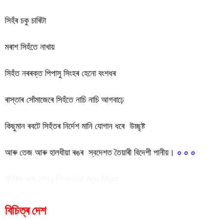
সিহঁৰ চকু চাৰিটা
মৰাশ সিহঁতে নাখায়
সিহঁত নৰৰক্ত পিপাসু সিংহৰ হেনো বংশধৰ
ৰাস্তাৰ সোঁমাজেৰে সিহঁতে নাচি নাচি আগবাঢ়ে
কিছুমান ৰবটে সিহঁতৰ নিৰ্দেশ মানি যোগান ধৰে উচ্ছৃষ্ট
আৰু তেজ আৰু হালধীয়া ৰঙৰ স্বদেশত তৈয়াৰী বিদেশী পানীয়।
০ ০ ০
পৃথিৱীৰ আৰু মোৰ | Prithibir Aru Mour
বিচিত্ৰ দেশ