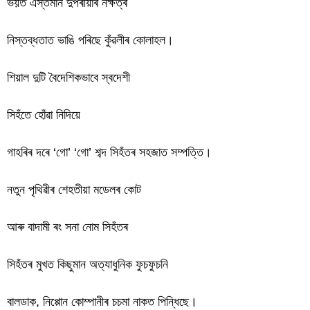
ভয়ত এস্তমান দুপৰীয়াৰ নক্ষত্ৰ
নিস্তব্ধতাত ভাঙি পৰিছে কুঁৱলীৰ কোলাহল।
শিয়াল দুটি বৈদেশিকভাবে স্বদেশী
সিহঁতে হোঁৱা নিদিয়ে
গাহৰিৰ দৰে ‘গো’ ‘গো’ শব্দ সিহঁতৰ সহজাত সম্পত্তি।
নতুন পৃথিৱীৰ শেহতীয়া মডেলৰ কোট
আৰু বাদামী ৰং সনা নোম সিহঁতৰ
সিহঁতৰ মুখত কিছুমান অত্যাধুনিক ফুচফুচনি
বালডাক, নিপ্পোন কোম্পানীৰ চচমা নাকত পিন্ধিছে।