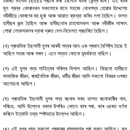
হজৰত মহম্মদ (ছাঃ)য়ে প্ৰচাৰ কৰা ইছলাম ধৰ্মক কেন্দ্ৰ কৰি। এই ধৰ্মৰ
মূল গ্ৰন্থ কোৰানখন সকলোৰে বাবে সহজে বোধগম্য হোৱাৰ উদ্দেশ্যে
নবীজীয়ে কোৰাণৰ বহু ছুৰা আৰু আয়াত ব্যাখ্যা কৰিব লগা হৈছিল। ফলত
হাদীছৰ জন্ম হৈছিল আৰু হাদীছবোৰ চাহাবাসকল আৰু নবীজীৰ সাক্ষাৎ
পোৱা লোকসকলৰ দ্বাৰা দ্ৰুত দেশ-বিদেশত প্ৰচাৰিত হৈছিল।
(খ) প্ৰাথমিক ইছলামী যুগৰ আৰবী গদ্যৰ আন এক প্ৰধান বৈশিষ্ট্য হৈছে ই
আছিল সহজ আৰু সৰল। এনে গদ্যত কোনো দ্ব্যৰ্থকতা নাছিল।
(গ) এই যুগৰ গদ্য সাহিত্যৰ পৰিসৰ বিশাল আছিল। কিয়নো হাদীছত
সামাজিক জীৱন, ৰাজনৈতিক জীৱন, ধৰ্মীয় জীৱন আদি সকলো বিষয়ৰ ওপৰত
আলোচনা আছিল।
(ঘ) প্ৰাথমিক ইছলামী যুগৰ গদ্য ৰচনাৰ সৰহ ভাগত ৰচনাকাৰীৰ নাম,
পৰিচয়, আদি উল্লেখ থকাৰ উপৰিও কোনে কাৰ পৰা, কাৰ ওচৰত বৰ্ণনা
কৰিলে ইত্যাদি তথ্য স্পষ্টভাৱে উল্লেখ আছিল।
(ঙ) এই যুগৰ গদ্য সকলো প্ৰকাৰৰ বাহুল্যতাৰ পৰা মুক্ত আছিল। মূল