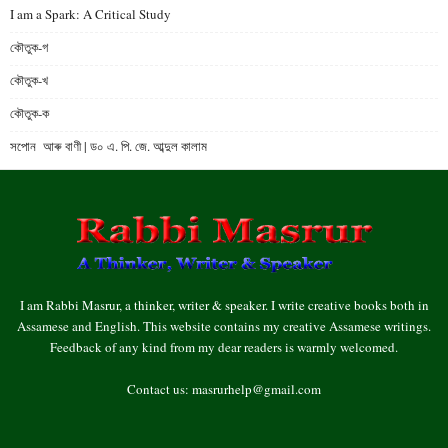
I am a Spark: A Critical Study
কৌতুক-গ
কৌতুক-খ
কৌতুক-ক
সপোন আৰু বাণী | ড০ এ. পি. জে. আব্দুল কালাম
I am Rabbi Masrur, a thinker, writer & speaker. I write creative books both in
Assamese and English. This website contains my creative Assamese writings.
Feedback of any kind from my dear readers is warmly welcomed.
Contact us:
masrurhelp@gmail.com