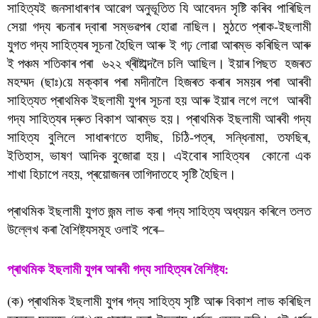
সাহিত্যই জনসাধাৰণৰ আৱেগ অনুভূতিত যি আবেদন সৃষ্টি কৰিব পাৰিছিল
সেয়া গদ্য ৰচনাৰ দ্বাৰা সম্ভৱপৰ হোৱা নাছিল। মুঠতে প্ৰাক-ইছলামী
যুগত গদ্য সাহিত্যৰ সূচনা হৈছিল আৰু ই গঢ় লোৱা আৰম্ভ কৰিছিল আৰু
ই পঞ্চম শতিকাৰ পৰা ৬২২ খ্ৰীষ্টাব্দলৈ চলি আছিল। ইয়াৰ পিছত হজৰত
মহম্মদ (ছাঃ)য়ে মক্কাৰ পৰা মদীনালৈ হিজৰত কৰাৰ সময়ৰ পৰা আৰবী
সাহিত্যত প্ৰাথমিক ইছলামী যুগৰ সূচনা হয় আৰু ইয়াৰ লগে লগে আৰবী
গদ্য সাহিত্যৰ দ্ৰুত বিকাশ আৰম্ভ হয়। প্ৰাথমিক ইছলামী আৰবী গদ্য
সাহিত্য বুলিলে সাধাৰণতে হাদীছ, চিঠি-পত্ৰ, সন্ধিনামা, তফছিৰ,
ইতিহাস, ভাষণ আদিক বুজোৱা হয়। এইবোৰ সাহিত্যৰ কোনো এক
শাখা হিচাপে নহয়, প্ৰয়োজনৰ তাগিদাতহে সৃষ্টি হৈছিল।
প্ৰাথমিক ইছলামী যুগত জন্ম লাভ কৰা গদ্য সাহিত্য অধ্যয়ন কৰিলে তলত
উল্লেখ কৰা বৈশিষ্ট্যসমূহ ওলাই পৰে–
প্ৰাথমিক ইছলামী যুগৰ আৰবী গদ্য সাহিত্যৰ বৈশিষ্ট্য:
(ক) প্ৰাথমিক ইছলামী যুগৰ গদ্য সাহিত্য সৃষ্টি আৰু বিকাশ লাভ কৰিছিল