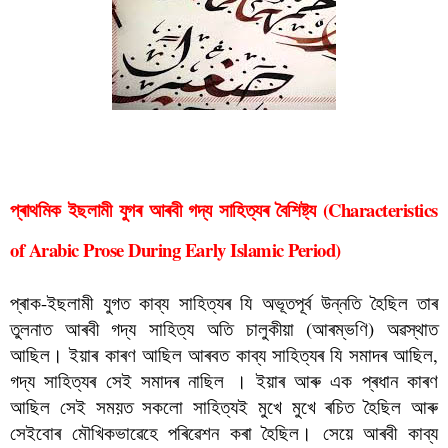
বৈশিষ্ট্য
প্ৰাথমিক ইছলামী যুগৰ আৰবী গদ্য সাহিত্যৰ বৈশিষ্ট্য (Characteristics
of Arabic Prose During Early Islamic Period)
প্ৰাক-ইছলামী যুগত কাব্য সাহিত্যৰ যি অভূতপূৰ্ব উন্নতি হৈছিল তাৰ
তুলনাত আৰবী গদ্য সাহিত্য অতি চালুকীয়া (আৰম্ভণি) অৱস্থাত
আছিল। ইয়াৰ কাৰণ আছিল আৰবত কাব্য সাহিত্যৰ যি সমাদৰ আছিল,
গদ্য সাহিত্যৰ সেই সমাদৰ নাছিল । ইয়াৰ আৰু এক প্ৰধান কাৰণ
আছিল সেই সময়ত সকলো সাহিত্যই মুখে মুখে ৰচিত হৈছিল আৰু
সেইবোৰ মৌখিকভাৱেহে পৰিৱেশন কৰা হৈছিল। সেয়ে আৰবী কাব্য