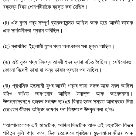
বক্তব্য বিষয় পোনপটীয়াকৈ ব্যক্ত কৰা হৈছিল।
(চ) এই যুগৰ গদ্য সম্পূৰ্ণ ব্যাকৰণসন্মত আছিল আৰু ইয়ে আৰবী ভাষাক
এক সাৰ্বজনীনতা প্ৰদান কৰিছিল।
(ছ) প্ৰাথমিক ইছলামী যুগৰ গদ্য অলংকাৰৰ পৰা মুক্ত আছিল।
(জ) এই যুগৰ গদ্য নিজস্ব আৰবী শব্দৰ দ্বাৰা ৰচিত হৈছিল। সেইবোৰত
কোনো বিদেশী ভাষা বা অন্য ভাষাৰ প্ৰভাৱ পৰা নাছিল।
(ঝ) প্ৰাথমিক ইছলামী যুগৰ আৰবী গদ্যৰ ভাষা সহজ আৰু সৰল আছিল
যদিও কথিত ভাষণবোৰ আছিল উদাত্ত আৰু আবেদনময়।
উদাহৰণস্বৰূপে হজৰত মহম্মদ ছাঃ)য়ে বিদায় হজৰ সময়ত আৰাফতত দিয়া
তেখেতৰ জীৱনৰ অন্তিম ভাষণৰ পৰা কিয়দাংশ উদ্ধৃত কৰা হ’লঃ
“আপোনালেকে এই মাহটোক, আজিৰ দিনটোক আৰু এই চহৰটোক যিদৰে
পবিত্ৰ বুলি গণ্য কৰে, ঠিক তেনেদৰে প্ৰতিজন মুছলমানৰ জীৱন আৰু