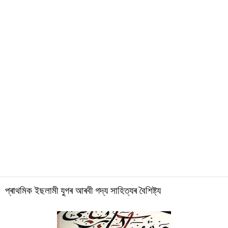
প্ৰাথমিক ইছলামী যুগৰ আৰবী গদ্য সাহিত্যৰ বৈশিষ্ট্য