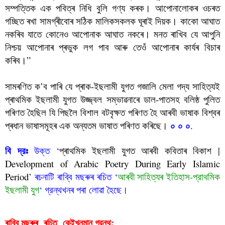
সম্পত্তিক এক পবিত্ৰ নিধি বুলি গণ্য কৰক। আপোনালোকৰ ওচৰত
গচ্ছিত ৰখা সামগ্ৰীবোৰ সঠিক মালিকসকলক ঘূৰাই দিয়ক। কাকো আঘাত
নকৰিব যাতে কোনেও আপোনাক আঘাত নকৰে। মনত ৰাখিব যে আপুনি
নিশ্চয় আপোনাৰ প্ৰভুক লগ পাব আৰু তেওঁ আপোনাৰ কাৰ্যৰ বিচাৰ
কৰিব।”
সামৰণিত ক’ব পাৰি যে প্ৰাক-ইছলামী যুগত গজালি মেলা গদ্য সাহিত্যই
প্ৰাথমিক ইছলামী যুগত উজ্জ্বল সম্ভাৱনাৰে ডাল-পাতসহ বলিষ্ঠ পুলিত
পৰিণত হৈছিল যি পিছলৈ বিশাল বটবৃক্ষত পৰিণত হৈ আৰবী ভাষাক বিশ্বৰ
০ ০ ০
প্ৰধান ভাষাসমূহৰ এক অন্যতম ভাষাত পৰিণত কৰিছে।
.
প্ৰাথমিক ইছলামী যুগৰ আৰবী গদ্য সাহিত্যৰ বৈশিষ্ট্য
বি দ্রঃ
উক্ত ‘
প্ৰাথমিক ইছলামী যুগত আৰবী কবিতাৰ বিকাশ |
Development of Arabic Poetry During Early Islamic
Period’
ৰচনাটি ৰাব্বি মছৰুৰ ৰচিত ‘
আৰবী সাহিত্যৰ ইতিহাস-প্রাথমিক
ইছলামী যুগ
‘ গ্রন্থখনৰ পৰা লোৱা হৈছে।
প্ৰাথমিক ইছলামী যুগৰ আৰবী গদ্য সাহিত্যৰ বৈশিষ্ট্য
ৰাব্বি মছৰুৰ  ৰচিত  
গ্রন্থ:
কেইখনমান