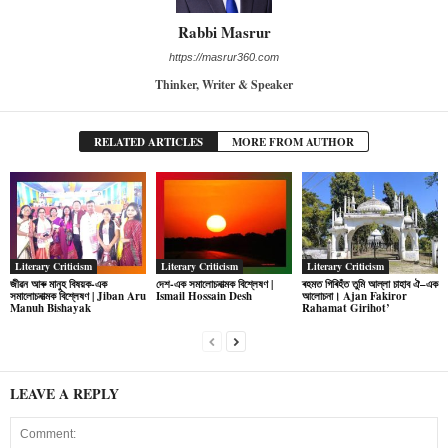
Rabbi Masrur
https://masrur360.com
Thinker, Writer & Speaker
RELATED ARTICLES
MORE FROM AUTHOR
Literary Criticism
Literary Criticism
Literary Criticism
জীৱন আৰু মানুহ বিষয়ক-এক
দেশ-এক সমালোচনাত্মক বিশ্লেষণ |
ৰহমত গিৰিহঁত তুমি আল্লা চাহাব ঐ–এক
সমালোচনাত্মক বিশ্লেষণ | Jiban Aru
Ismail Hossain Desh
আলোচনা। Ajan Fakiror
Manuh Bishayak
Rahamat Girihot’
LEAVE A REPLY