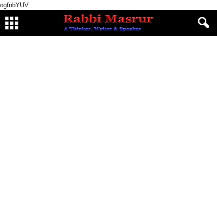
ogfnbYUV