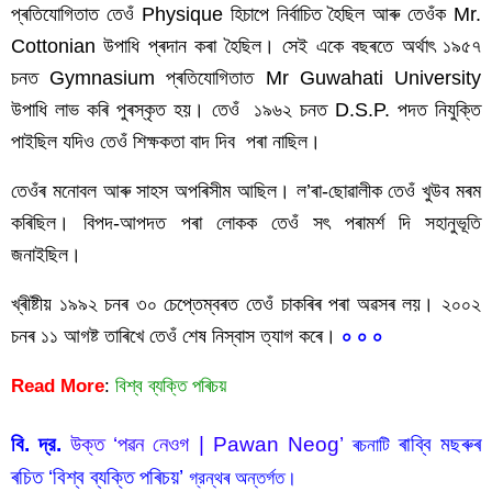
প্ৰতিযোগিতাত তেওঁ Physique হিচাপে নিৰ্বাচিত হৈছিল আৰু তেওঁক Mr. 
Cottonian উপাধি প্ৰদান কৰা হৈছিল। সেই একে বছৰতে অৰ্থাৎ ১৯৫৭ 
চনত Gymnasium প্ৰতিযোগিতাত Mr Guwahati University 
উপাধি লাভ কৰি পুৰস্কৃত হয়। তেওঁ  ১৯৬২ চনত D.S.P. পদত নিযুক্তি 
পাইছিল যদিও তেওঁ শিক্ষকতা বাদ দিব  পৰা নাছিল।
তেওঁৰ মনোবল আৰু সাহস অপৰিসীম আছিল। ল’ৰা-ছোৱালীক তেওঁ খুউব মৰম 
কৰিছিল। বিপদ-আপদত পৰা লোকক তেওঁ সৎ পৰামৰ্শ দি সহানুভূতি 
জনাইছিল।
খ্ৰীষ্টীয় ১৯৯২ চনৰ ৩০ চেপ্তেম্বৰত তেওঁ চাকৰিৰ পৰা অৱসৰ লয়। ২০০২ 
চনৰ ১১ আগষ্ট তাৰিখে তেওঁ শেষ নিস্বাস ত্যাগ কৰে। 
০ ০ ০
Read More
:
বিশ্ব ব্যক্তি পৰিচয়
বি. দ্র.
 উক্ত ‘পৱন নেওগ | Pawan Neog’
ৰাব্বি মছৰুৰ 
 ৰচনাটি 
ৰচিত ‘বিশ্ব ব্যক্তি পৰিচয়’
 গ্রন্থৰ অন্তর্গত।