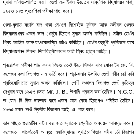
দ্বাৰা লালিত-পালিত হয়। তেওঁ চেনাইৰাম উচ্চতৰ মাধ্যমিক বিদ্যালয়ৰ পৰা¸ 
১৯৫৩ চনত প্ৰৱেশিকা পৰীক্ষা পাছ কৰে।
খেলা-ধূলাত যথেষ্ট ৰাপ থকা নেওগে বিশেষকৈ ফুটবল আৰু ভলীবল খেলত 
বিদ্যালয়খনৰ এজন ভাল খেলুৱৈ হিচাপে সুনাম অৰ্জন কৰিছিল। সঙ্গীত তেওঁৰ 
প্ৰিয় আছিল আৰু যৎপৰোনাস্তি চৰ্চাও কৰিছিল। তেওঁৰ বহুমুখী প্ৰতিভাৰ বাবে 
বিদ্যালয়খনৰ শিক্ষক-শিক্ষয়িত্ৰীসকলৰ অতি প্ৰিয় ছাত্ৰ আছিল।
প্ৰৱেশিকা পৰীক্ষা পাছ কৰাৰ পিছত তেওঁ উচ্চ শিক্ষাৰ বাবে যোৰহাটৰ জে. বি. 
কলেজৰ কলা বিভাগত নাম ভৰ্তি কৰে। পঢ়া-শুনাৰ উপৰিও তেওঁ শৰীৰ চৰ্চা কৰি 
প্ৰতিযোগিতাত সুনাম অৰ্জন কৰিছিল। পেশী সঞ্চালন বিভাগত তেওঁ কৃতিত্ব 
দেখুৱাৰ বাবে ১৯৫৫ চনত Mr. J. B.. উপাধি প্ৰদান কৰা হৈছিল। N.C.C. 
ত যোগ দি নিজ দক্ষতাৰ বাবে এজন ভাল নেতা হিচাপেও পৰিচিত হৈছিল। 
১৯৬৫ চনত তেওঁ দ্বিতীয় বিভাগত আই. এ. পাছ কৰে।
তাৰ পাছত গুৱাহাটীৰ কটন কলেজত স্নাতক শ্ৰেণীত অধ্যয়ন আৰম্ভ কৰে। 
কলেজত  থাকোঁতেই আন্তঃ মহাবিদ্যালয় প্ৰতিযোগিতাৰ শৰীৰ চৰ্চা বিভাগৰ 