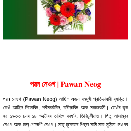
পৱন নেওগ
পৱন নেওগ | Pawan Neog
পৱন নেওগ (Pawan Neog) আছিল এজন বহুমূখী প্ৰতিভাধাৰী ব্যক্তি। 
তেওঁ আছিল শিক্ষাবিদ, শৰীৰচৰ্চাবিদ, ক্ৰীড়াবিদ আৰু সমাজকৰ্মী। তেওঁৰ জন্ম 
হয় ১৯৩৩ চনৰ ১৮ অক্টোবৰ তাৰিখে বৰগুৰি, তিনিচুকীয়াত। পিতৃ আসাম্বৰ 
নেওগ আৰু মাতৃ গোলাপী নেওগ। মাতৃ ঢুকোৱাৰ পিছত মাহী মাক মুহীলা নেওগৰ 