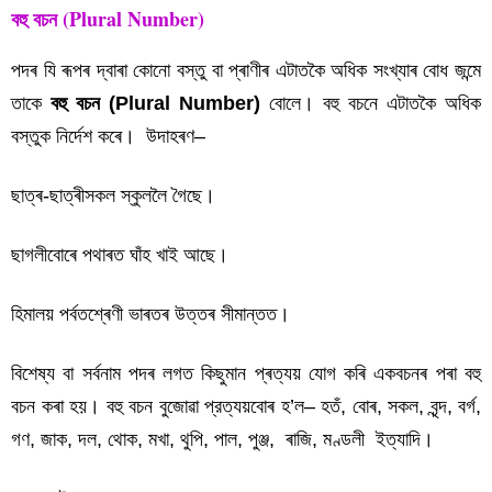
বহু বচন (Plural Number)
পদৰ যি ৰূপৰ দ্বাৰা কোনো বস্তু বা প্ৰাণীৰ এটাতকৈ অধিক সংখ্যাৰ বোধ জন্মে
তাকে
বহু বচন (Plural Number)
বোলে। বহু বচনে এটাতকৈ অধিক
বস্তুক নিৰ্দেশ কৰে। উদাহৰণ–
ছাত্ৰ-ছাত্ৰীসকল স্কুললৈ গৈছে।
ছাগলীবোৰে পথাৰত ঘাঁহ খাই আছে।
হিমালয় পৰ্বতশ্ৰেণী ভাৰতৰ উত্তৰ সীমান্তত।
বিশেষ্য বা সৰ্বনাম পদৰ লগত কিছুমান প্ৰত্যয় যোগ কৰি একবচনৰ পৰা বহু
বচন কৰা হয়। বহু বচন বুজোৱা প্রত্যয়বোৰ হ’ল– হতঁ, বোৰ, সকল, বৃন্দ, বৰ্গ,
গণ, জাক, দল, থোক, মখা, থুপি, পাল, পুঞ্জ, ৰাজি, মণ্ডলী ইত্যাদি।