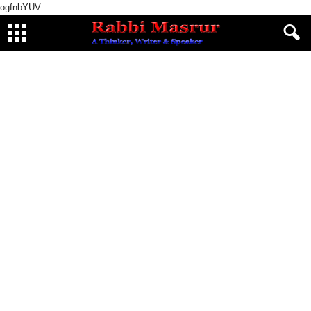
ogfnbYUV