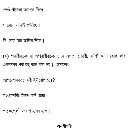
তেওঁ পাঁচোটা আপেল দিলে।
সাতজন ল’ৰাই খেলিছে।
সি মোক দুটা ডালিম দিলে।
(৯) প্ৰাণীবাচক বা অপ্ৰাণীবাচক শব্দৰ লগত ‘শ্ৰেণী, ৰাশি’ আদি যোগ কৰি
একবচনৰ পৰা বহু বচন কৰা হয়। উদাহৰণ–
আল্পচ পবৰ্বতশ্ৰেণী ইউৰোপতনে?
সংখ্যাৰাজি হিচাপ কৰি চোৱা।
পাঠকশ্ৰেণী সজাগ হ’বৰ হ’ল।
অনুশীলনী