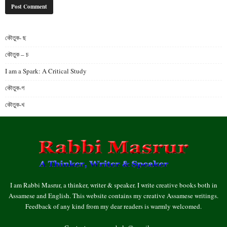
কৌতুক- ছ
কৌতুক – চ
I am a Spark: A Critical Study
কৌতুক-গ
কৌতুক-খ
I am Rabbi Masrur, a thinker, writer & speaker. I write creative books both in
Assamese and English. This website contains my creative Assamese writings.
Feedback of any kind from my dear readers is warmly welcomed.