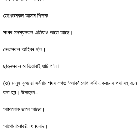
তেখেতসকল আমাৰ শিক্ষক।
সংঘৰ সদস্যসকল এতিয়াও তাতে আছে।
নেতাসকল আহিবৰ হ’ল।
ছাত্ৰসকল কেতিয়াবাই গুচি গ’ল।
(৩) মানুহ বুজোৱা সৰ্বনাম পদৰ লগত ‘লোক’ যোগ কৰি একবচনৰ পৰা বহু বচন
কৰা হয়। উদাহৰণ–
আমালোক ভালে আছো।
আপোনালোকলৈ ধন্যবাদ।