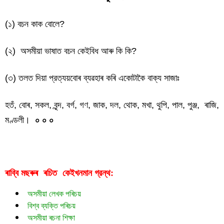
(১) বচন কাক বোলে?
(২) অসমীয়া ভাষাত বচন কেইবিধ আৰু কি কি?
(৩) তলত দিয়া প্রত্যয়বোৰ ব্যৱহাৰ কৰি একোটাকৈ বাক্য সাজাঃ
হতঁ, বোৰ, সকল, বৃন্দ, বৰ্গ, গণ, জাক, দল, থোক, মখা, থুপি, পাল, পুঞ্জ, ৰাজি,
মণ্ডলী।
০ ০ ০
ৰাব্বি মছৰুৰ  ৰচিত  
গ্রন্থ:
কেইখনমান
অসমীয়া লেখক পৰিচয়
বিশ্ব ব্যক্তি পৰিচয়
অসমীয়া ৰচনা শিক্ষা