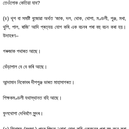
তেওঁলোক কেতিয়া যাব?
(৪) থূপ বা সমষ্টি বুজোৱা অৰ্থত ‘জাক, দল, থোক, থোপা, মণ্ডলী, পুঞ্জ, মখা,
থুপি, পাল, ৰাজি’ আদি প্ৰত্যয় যোগ কৰি এক বচনৰ পৰা বহু বচন কৰা হয়।
উদাহৰণ–
গৰুজাক পথাৰত আছে।
ভেঁড়াপাল বে বে কৰি আছে।
আন্দামান নিকোবৰ দীপপুঞ্জ ভাৰত মাহাসাগৰত।
শিক্ষকমণ্ডলী যথাস্থানত বহি আছে।
ফুলথোপা দেখিবলৈ সুন্দৰ।
(৫) বিশেষ্য (সংজ্ঞা ) পদৰ পিছত ‘বোৰ‘ যোগ কৰি একবচনৰ পৰা বহু বচন কৰা