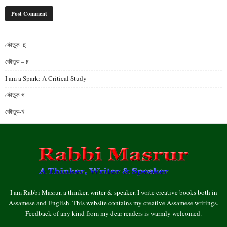
কৌতুক- ছ
কৌতুক – চ
I am a Spark: A Critical Study
কৌতুক-গ
কৌতুক-খ
I am Rabbi Masrur, a thinker, writer & speaker. I write creative books both in
Assamese and English. This website contains my creative Assamese writings.
Feedback of any kind from my dear readers is warmly welcomed.