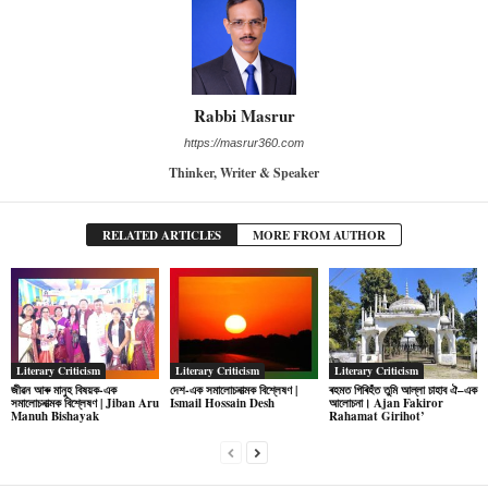
Rabbi Masrur
https://masrur360.com
Thinker, Writer & Speaker
RELATED ARTICLES
MORE FROM AUTHOR
Literary Criticism
Literary Criticism
Literary Criticism
জীৱন আৰু মানুহ বিষয়ক-এক
দেশ-এক সমালোচনাত্মক বিশ্লেষণ |
ৰহমত গিৰিহঁত তুমি আল্লা চাহাব ঐ–এক
সমালোচনাত্মক বিশ্লেষণ | Jiban Aru
Ismail Hossain Desh
আলোচনা। Ajan Fakiror
Manuh Bishayak
Rahamat Girihot’