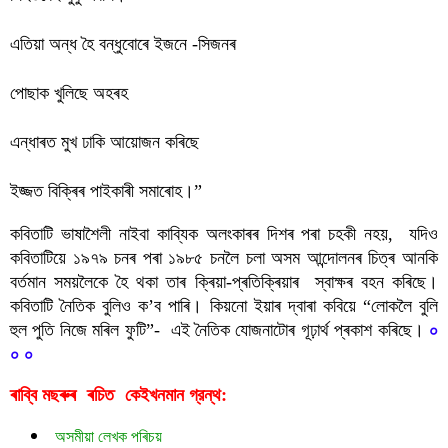
এতিয়া অন্ধ হৈ বন্ধুবোৰে ইজনে -সিজনৰ 
পোছাক খুলিছে অহৰহ
এন্ধাৰত মুখ ঢাকি আয়োজন কৰিছে
ইজ্জত বিক্ৰিৰ পাইকাৰী সমাৰোহ।”
কবিতাটি ভাষাশৈলী নাইবা কাব্যিক অলংকাৰৰ দিশৰ পৰা চহকী নহয়,  যদিও 
কবিতাটিয়ে ১৯৭৯ চনৰ পৰা ১৯৮৫ চনলৈ চলা অসম আন্দোলনৰ চিত্ৰ আনকি 
বৰ্তমান সময়লৈকে হৈ থকা তাৰ ক্ৰিয়া-প্ৰতিক্ৰিয়াৰ  স্বাক্ষৰ বহন কৰিছে। 
কবিতাটি নৈতিক বুলিও ক’ব পাৰি। কিয়নো ইয়াৰ দ্বাৰা কবিয়ে “লোকলৈ বুলি 
হুল পুতি নিজে মৰিল ফুটি”-  এই নৈতিক যোজনাটোৰ গূঢ়ার্থ প্ৰকাশ কৰিছে। 
০ 
০ ০
ৰাব্বি মছৰুৰ  ৰচিত  
গ্রন্থ:
কেইখনমান
অসমীয়া লেখক পৰিচয়