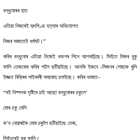
বন্ধুবোৰৰ হাত
এতিয়া নিজৰেই হৃদপিণ্ড হত্যাৰ অভিযোগত 
নিজৰ মাজতেই ধৰ্মঘট।”
কবিৰ বন্ধুবোৰ এতিয়া নিজেই ধবংশৰ পিনে আগবাঢ়িছে। সিহঁতে নিজৰ বুকু 
ফালি তেজবোৰ কবিৰ গালৈ ছটিয়াইছে। আনকি ইজনে -সিজনৰ পোছাক খুলি 
ইজ্জত বিক্ৰিৰ পাইকাৰী সমাৰোহ চলাইছে। কবিৰ ভাষাত–
“মই নিষ্পলক দৃষ্টিৰে চাই আছো বন্ধুবোৰৰ চকুলে’
মোৰ চকু মেলি
ক’ব নোৱাৰাকৈ মোৰ চকুলৈ ছটিয়াইছে তেজ, 
সিহঁতৰেই বুকু ফালি।