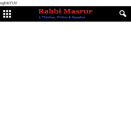
ogfnbYUV