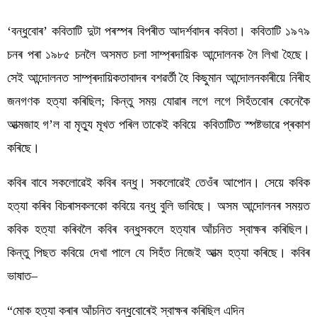
‘বন্ধুবোৰ’ কবিতাটি দুটা পৰস্পৰ বিপৰীত আদৰ্শবাদৰ কবিতা। কবিতাটি ১৯৭৯ 
চনৰ পৰা ১৯৮৫ চনলৈ অসমত চলা সাম্প্ৰদায়িক আন্দোলনক লৈ লিখা হৈছে। 
সেই আন্দোলনত সাম্প্ৰদায়িকতাবাদৰ বশৱৰ্তী হৈ কিছুমান আন্দোলনকাৰীয়ে নিৰীহ 
জনগণক হত্যা কৰিছিল; কিন্তু সময় যোৱাৰ লগে লগে সিহঁতবোৰ কেনেকৈ 
আত্মজাহ গ’ল বা মৃত্যু মূখত পৰিল তাকেই কবিয়ে  কবিতাটিত স্পষ্টভাৱে প্ৰকাশ 
কৰিছে।
কবিৰ বাবে সকলোৱেই কবিৰ বন্ধু। সকলোৱেই তেওঁৰ আপোন। সেয়ে কবিক 
হত্যা কৰিব বিচৰাসকলকো কবিয়ে বন্ধু বুলি ভাবিছে। অসম আন্দোলনৰ সময়ত 
কবিক হত্যা কৰিবলৈ কবিৰ বন্ধুসকলে হত্যাৰ আঁচনিত স্বাক্ষৰ কৰিছিল। 
কিন্তু পিছত কবিয়ে দেখা পালে যে সিহঁত নিজেই আত্ম হত্যা কৰিছে। কবিৰ 
ভাষাত–
“মোক হত্যা কৰাৰ আঁচনিত বন্ধুবোৰেই স্বাক্ষৰ কৰিছিল এদিন