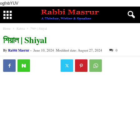
ogfnbYUV
Home
Kabita
শিয়াল | Shiyal
শিয়াল | Shiyal
By
Rabbi Masrur
-
June 10, 2024
Modified date: August 27, 2024
0