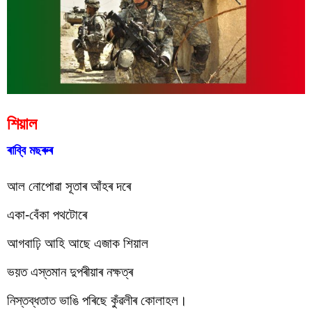
শিয়াল
ৰাব্বি মছৰুৰ
আল নোপোৱা সূতাৰ আঁহৰ দৰে 
একা-বেঁকা পথটোৰে
আগবাঢ়ি আহি আছে এজাক শিয়াল
ভয়ত এস্তমান দুপৰীয়াৰ নক্ষত্ৰ
নিস্তব্ধতাত ভাঙি পৰিছে কুঁৱলীৰ কোলাহল।