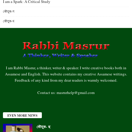
I am a Spark: A Critical Study
কৌতুক-গ
কৌতুক-খ
I am Rabbi Masrur, a thinker, writer & speaker. I write creative books both in
Assamese and English. This website contains my creative Assamese writings.
Feedback of any kind from my dear readers is warmly welcomed.
Contact us:
masrurhelp@gmail.com
EVEN MORE NEWS
কৌতুক- ছ