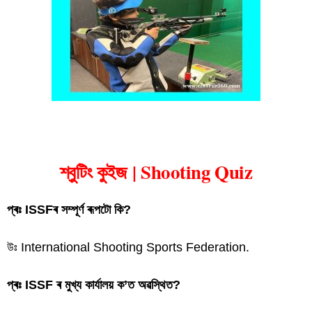
শ্বুটিং কুইজ | Shooting Quiz
শ্বুটিং কুইজ | Shooting Quiz
প্ৰঃ ISSFৰ সম্পূৰ্ণ ৰূপটো কি?
উঃ International Shooting Sports Federation.
প্ৰঃ ISSF ৰ মুখ্য কাৰ্যালয় ক’ত অৱস্থিত?