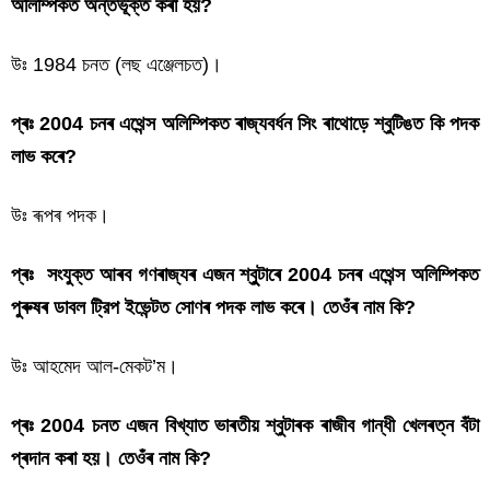
অলিম্পিকত অন্তৰ্ভূক্ত কৰা হয়?
উঃ 1984 চনত (লছ এঞ্জেলচত)।
প্ৰঃ 2004 চনৰ এথেন্স অলিম্পিকত ৰাজ্যবৰ্ধন সিং ৰাথোড়ে শ্বুটিঙত কি পদক
লাভ কৰে?
উঃ ৰূপৰ পদক।
প্ৰঃ সংযুক্ত আৰব গণৰাজ্যৰ এজন শ্বুুটাৰে 2004 চনৰ এথেন্স অলিম্পিকত
পুৰুষৰ ডাবল ট্রিপ ইভেন্টত সোণৰ পদক লাভ কৰে। তেওঁৰ নাম কি?
উঃ আহমেদ আল-মেকট’ম।
প্ৰঃ 2004 চনত এজন বিখ্যাত ভাৰতীয় শ্বুটাৰক ৰাজীব গান্ধী খেলৰত্ন বঁটা
প্ৰদান কৰা হয়। তেওঁৰ নাম কি?