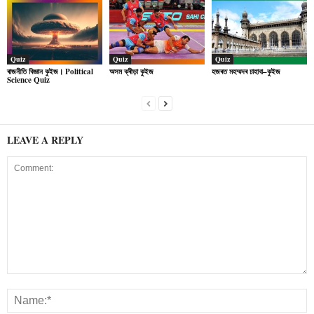
Quiz
Quiz
Quiz
ৰাজনীতি বিজ্ঞান কুইজ। Political
অসম ক্ৰীড়া কুইজ
হজৰত মহম্মদৰ চাহাবা–কুইজ
Science Quiz
LEAVE A REPLY