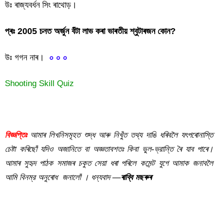
উঃ ৰাজ্যবৰ্ধন সিং ৰাথোড়।
প্ৰঃ 2005 চনত অৰ্জুন বঁটা লাভ কৰা ভাৰতীয় শ্বুটাৰজন কোন?
উঃ গগন নাৰ।
০ ০ ০
Shooting Skill Quiz
শ্বুটিং কুইজ | Shooting Quiz
বিজ্ঞপ্তিঃ
আমাৰ লিখনিসমূহত শুদ্ধ আৰু নিখুঁত তথ্য দাঙি ধৰিবলৈ যৎপৰোনাস্তি
চেষ্টা কৰিছোঁ যদিও অজানিতে বা অজ্ঞতাবশতঃ কিবা ভুল-ভ্রান্তি ৰৈ যাব পাৰে।
আমাৰ সুহৃদ পাঠক সমাজৰ চকুত সেয়া ধৰা পৰিলে কমেন্ট যুগে আমাক জনাবলৈ
আমি বিনম্র অনুৰোধ জনালোঁ । ধন্যবাদ —
ৰাব্বি মছৰুৰ
শ্বুটিং কুইজ | Shooting Quiz