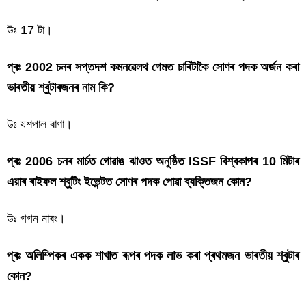
উঃ 17 টা।
প্ৰঃ 2002 চনৰ সপ্তদশ কমনৱেলথ গেমত চাৰিটাকৈ সোণৰ পদক অৰ্জন কৰা
ভাৰতীয় শ্বুটাৰজনৰ নাম কি?
উঃ যশপাল ৰাণা।
প্ৰঃ 2006 চনৰ মাৰ্চত গোৱাঙ ঝাওত অনুষ্ঠিত ISSF বিশ্বকাপৰ 10 মিটাৰ
এয়াৰ ৰাইফল শ্বুটিং ইভেন্টত সোণৰ পদক পোৱা ব্যক্তিজন কোন?
উঃ গগন নাৰং।
প্ৰঃ অলিম্পিকৰ একক শাখাত ৰূপৰ পদক লাভ কৰা প্ৰথমজন ভাৰতীয় শ্বুটাৰ
কোন?