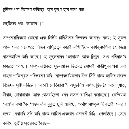
মন্দিৰৰ পৰা বিতাৰণ কৰিছো ‘হৰে কৃষ্ণ হৰে ৰাম’ নাম
মছজিদৰ পৰা ‘আজান’।”
সাম্প্ৰদায়িকতা কোনো এক নিৰ্দিষ্ট চাৰিসীমাৰ ভিতৰত আবদ্ধ নহয়; ই মুক্ত 
আৰু সকলো দেশতে নিজৰ অস্তিত্ব বজাই ৰাখি ইয়াৰ কাৰ্যক্ৰমণিকা হেলাৰঙে 
বাস্তৱায়িত কৰি আছে। ই মুছলমানৰ ‘জামাত’ আৰু হিন্দুৰ ‘সংঘ পৰিয়াল’ৰ 
মাজতো আছে। সাম্প্ৰদায়িকতা মুছলমানৰ ভিতৰত সোমাই গাজীপুৰৰ পৰা ঢাকা 
নাইবা পাকিস্থান পৰিভ্ৰমণ কৰি  সাম্প্ৰদায়িকতাৰ বীজ সিঁচি মানৱ জাতিৰ মাজত 
বিভেদৰ সৃষ্টি কৰিছে। আকৌ কেতিয়াবা ই অমুছলিম অৰ্থাৎ হিন্দু হৈ অযোধ্যাত, 
মীৰাট, মোৰাদাবাদ আৰু বোম্বাইতো ধৰ্মৰ নামত ৰণশিঙা বজাইছে। কেতিয়াৱা 
‘ৰাম’ৰ কথা কৈ ‘মহম্মদ’ৰ বুকুত ছুৰি মাৰিছে, অৰ্থাৎ সাম্প্ৰদায়িকতাই সকলো 
হত্যা  মৰামৰি সৃষ্টি কৰি মানৱ জাতিৰ একতাৰ এনাজৰী চিঙি  পেলাইছে। সেয়ে 
কবিয়ে তৃতীয় স্তৱকত কৈছে–