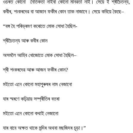
ওচৰত কোনো  নৈতিকতা নাইবা কোনো মানৱতা নাই। সেয়ে ই শ্ৰীচৈতন্য, 
কবীৰ, শংকৰদেৱ বা আজান ফকীৰ কোন তাক নাজানে। সেয়ে কবিয়ে কৈছে–
“বঙ্গ হৈ পৰিভ্ৰমণ কৰোতে মোক সোধা হৈছিল-
শ্ৰীচৈতন্য আৰু কবীৰ কোন
অসমলৈ আহিব খোজোতে মোক সোধা হৈছিল–
শ্ৰী শংকৰদেৱ আৰু আজন ফকীৰ কোন?
মইতো এনে কোনো মহাপুৰুষৰ নাম নেজানো
যাৰ স্মৰণে কঢ়িয়ায় সম্প্ৰীতিৰ বতৰা
মইতো এনে কোনো কথাই নেজানো
যাৰ বাবে অক্ষত থাকে মন্দিৰ অথবা মছজিদৰ চূড়া।”