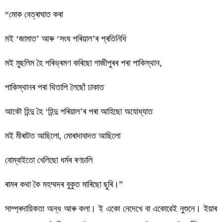
“মোক বেত্ৰাঘাত কৰা
মই ‘জামাত’ আৰু ‘সংঘ পৰিয়াল’ৰ প্ৰতিনিধি
মই মুছলিম হৈ পৰিভ্ৰমণ কৰিছো গাজীপুৰৰ পৰা পাকিস্থান,
পাকিস্থানৰ পৰা থিতাপি লৈছোঁ ঢাকাত
আকৌ হিন্দু হৈ ‘হিন্দু পৰিয়াল’ৰ পৰা আহিছো অযোধ্যাত
মই মীৰাটত আছিলো, মোৰাদাবাদত আছিলো
বোম্বাইতো খেলিছো ধৰ্মৰ ৰণচালি
ৰামৰ কথা কৈ মহম্মদৰ বুকুত মাৰিছো ছুৰি।”
সাম্প্ৰদায়িকতা অন্ধ আৰু কলা। ই একো নেদেখে বা একোৱেই নুশুনে। ইয়াৰ 