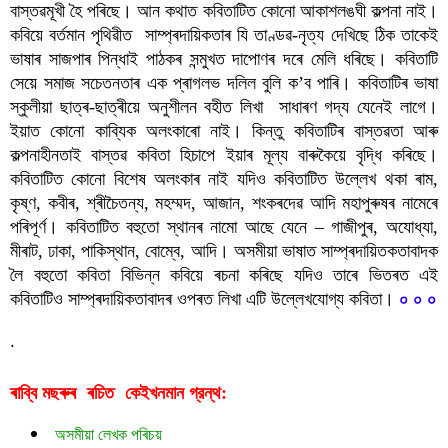
বাস্তৱমূখী হৈ পৰিছে। আন কথাত কবিতাটিত কোনো আকাশলঙঘী কল্পনা নাই। 
কবিয়ে বৰ্তমান পৃথিৱীত  সাম্প্ৰদায়িকতাৰ যি তাণ্ডৱ-নৃত্য দেখিছে ঠিক তাকেই 
ভাষাৰ সাজপাৰ পিন্ধাই পাঠকৰ সন্মুখত দাপোণৰ দৰে মেলি ধৰিছে। কবিতাটি 
সেয়ে সমাজ সচেতনতাৰ এক প্ৰাগলভ দলিল বুলি ক’ব পাৰি। কবিতাটিৰ ভাষা 
স্কুলীয়া ছাত্ৰ-ছাত্ৰীয়ে অনুশীলন বহীত লিখা  সাধাৰণ গদ্য যেনেই লাগে। 
ইয়াত কোনো কাব্যিক অলংকাৰো নাই। কিন্তু কবিতাটিৰ বাস্তৱতা আৰু 
কল্পনাহীনতাই বাস্তৱ কবিতা হিচাপে ইয়াৰ মূল্য বাৰুকৈয়ে বৃদ্ধি কৰিছে। 
কবিতাটিত কোনো বিশেষ অলংকাৰ নাই যদিও কবিতাটিত উল্লেখ থকা ৰাম, 
কৃষ্ণ, কবীৰ, শ্ৰীচৈতন্য, মহম্মদ, আজান, শংকৰদেৱ আদি মহাপুৰুষৰ নামেৰে 
পৰিপূৰ্ণ। কবিতাটিত বহুতো স্থানৰ নামো আছে যেনে – গাজীপুৰ, অযোধ্যা, 
মীৰাট, ঢাকা, পাকিস্থান, বোম্বে, আদি। অসমীয়া ভাষাত সাম্প্ৰদায়িতকতাবাদক 
লৈ বহুতো কবিতা বিভিন্ন কবিয়ে ৰচনা কৰিছে যদিও তাৰে ভিতৰত এই 
কবিতাটিও সাম্প্ৰদায়িকতাবাদৰ ওপৰত লিখা এটি উল্লেখযোগ্য কবিতা। 
০ ০ ০
.
ৰাব্বি মছৰুৰ  ৰচিত  
গ্রন্থ:
কেইখনমান
অসমীয়া লেখক পৰিচয়