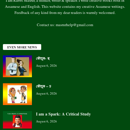
I am Rabbi Masrur, a thinker, writer & speaker. I write creative books both in
Assamese and English. This website contains my creative Assamese writings.
Feedback of any kind from my dear readers is warmly welcomed.
Contact us:
masrurhelp@gmail.com
EVEN MORE NEWS
কৌতুক- ছ
August 6, 2026
কৌতুক – চ
August 6, 2026
I am a Spark: A Critical Study
August 6, 2026