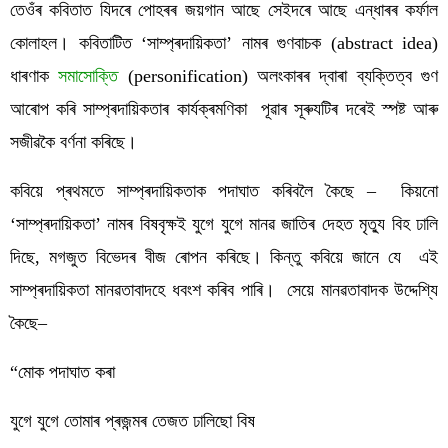
তেওঁৰ কবিতাত যিদৰে পোহৰৰ জয়গান আছে সেইদৰে আছে এন্ধাৰৰ কৰ্ফাল 
কোলাহল। কবিতাটিত ‘সাম্প্ৰদায়িকতা’ নামৰ গুণবাচক (abstract idea) 
ধাৰণাক 
সমাসোক্তি
 (personification) অলংকাৰৰ দ্বাৰা ব্যক্তিত্ব গুণ 
আৰোপ কৰি সাম্প্ৰদায়িকতাৰ কাৰ্যক্ৰমণিকা  পূৱাৰ সূৰুযটিৰ দৰেই স্পষ্ট আৰু 
সজীৱকৈ বৰ্ণনা কৰিছে।
কবিয়ে প্ৰথমতে সাম্প্ৰদায়িকতাক পদাঘাত কৰিবলৈ কৈছে –  কিয়নো 
‘সাম্প্ৰদায়িকতা’ নামৰ বিষবৃক্ষই যুগে যুগে মানৱ জাতিৰ দেহত মৃত্যু বিহ ঢালি 
দিছে, মগজুত বিভেদৰ বীজ ৰোপন কৰিছে। কিন্তু কবিয়ে জানে যে  এই 
সাম্প্ৰদায়িকতা মানৱতাবাদহে ধবংশ কৰিব পাৰি।  সেয়ে মানৱতাবাদক উদ্দেশ্যি 
কৈছে–
“মোক পদাঘাত কৰা 
যুগে যুগে তোমাৰ প্ৰজন্মৰ তেজত ঢালিছো বিষ