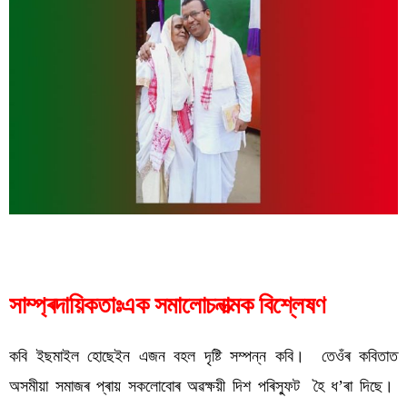
সাম্প্ৰদায়িকতাঃএক সমালোচনাত্মক বিশ্লেষণ
কবি ইছমাইল হোছেইন এজন বহল দৃষ্টি সম্পন্ন কবি।  তেওঁৰ কবিতাত 
অসমীয়া সমাজৰ প্ৰায় সকলোবোৰ অৱক্ষয়ী দিশ পৰিস্ফুট  হৈ ধ’ৰা দিছে।  