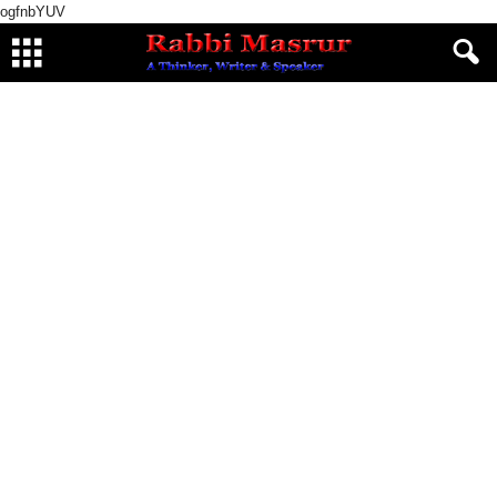
ogfnbYUV