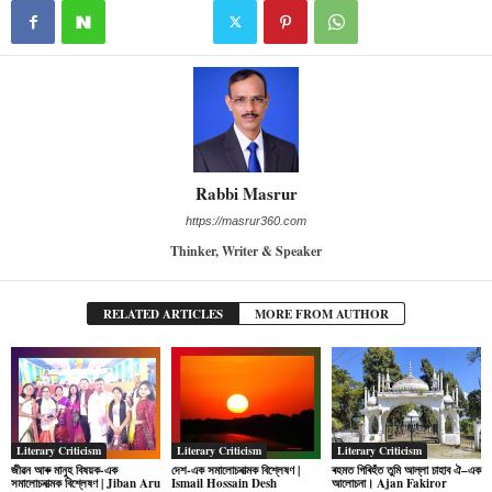
Rabbi Masrur
https://masrur360.com
Thinker, Writer & Speaker
RELATED ARTICLES
MORE FROM AUTHOR
Literary Criticism
Literary Criticism
Literary Criticism
জীৱন আৰু মানুহ বিষয়ক-এক
দেশ-এক সমালোচনাত্মক বিশ্লেষণ |
ৰহমত গিৰিহঁত তুমি আল্লা চাহাব ঐ–এক
সমালোচনাত্মক বিশ্লেষণ | Jiban Aru
Ismail Hossain Desh
আলোচনা। Ajan Fakiror