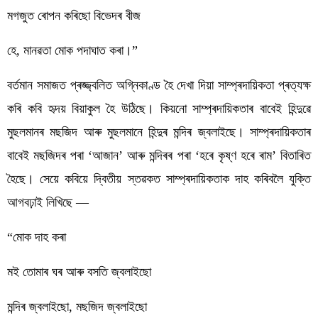
মগজুত ৰোপন কৰিছো বিভেদৰ বীজ
হে, মানৱতা মোক পদাঘাত কৰা।”
বৰ্তমান সমাজত প্ৰজ্জ্বলিত অগ্নিকাণ্ড হৈ দেখা দিয়া সাম্প্ৰদায়িকতা প্ৰত্যক্ষ 
কৰি কবি হৃদয় বিয়াকুল হৈ উঠিছে। কিয়নো সাম্প্ৰদায়িকতাৰ বাবেই হিন্দুৱে 
মুছলমানৰ মছজিদ আৰু মুছলমানে হিন্দুৰ মন্দিৰ জ্বলাইছে। সাম্প্ৰদায়িকতাৰ 
বাবেই মছজিদৰ পৰা ‘আজান’ আৰু মন্দিৰৰ পৰা ‘হৰে কৃষ্ণ হৰে ৰাম’ বিতাৰিত 
হৈছে। সেয়ে কবিয়ে দ্বিতীয় স্তৱকত সাম্প্ৰদায়িকতাক দাহ কৰিবলৈ যুক্তি 
আগবঢ়াই লিখিছে —
“মোক দাহ কৰা
মই তোমাৰ ঘৰ আৰু বসতি জ্বলাইছো
মন্দিৰ জ্বলাইছো, মছজিদ জ্বলাইছো