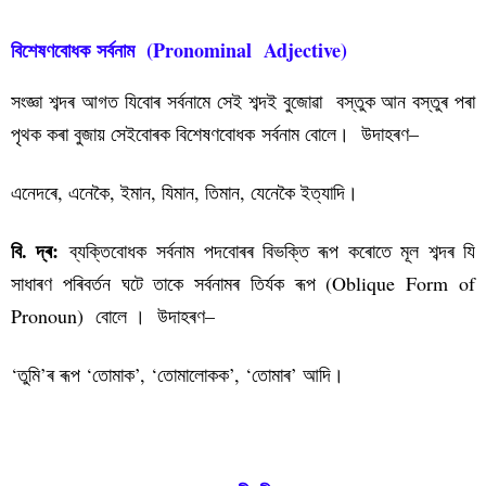
বিশেষণবোধক সৰ্বনাম (Pronominal Adjective)
সংজ্ঞা শব্দৰ আগত যিবোৰ সৰ্বনামে সেই শব্দই বুজোৱা বস্তুক আন বস্তুৰ পৰা
পৃথক কৰা বুজায় সেইবোৰক বিশেষণবোধক সৰ্বনাম বোলে। উদাহৰণ–
এনেদৰে, এনেকৈ, ইমান, যিমান, তিমান, যেনেকৈ ইত্যাদি।
বি. দ্ৰ:
ব্যক্তিবোধক সৰ্বনাম পদবোৰৰ বিভক্তি ৰূপ কৰোতে মূল শব্দৰ যি
সাধাৰণ পৰিবৰ্তন ঘটে তাকে সৰ্বনামৰ তিৰ্যক ৰূপ (Oblique Form of
Pronoun) বোলে । উদাহৰণ–
‘তুমি’ৰ ৰূপ ‘তোমাক’, ‘তোমালোকক’, ‘তোমাৰ’ আদি।
সৰ্বনাম পদৰ শ্ৰেণী বিভাগ