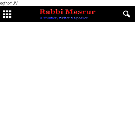
ogfnbYUV