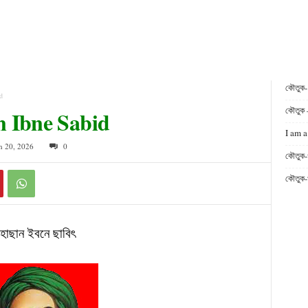
কৌতুক
d
কৌতুক 
san Ibne Sabid
I am a
h 20, 2026
0
কৌতুক-
কৌতুক-
হাছান ইবনে ছাবিৎ