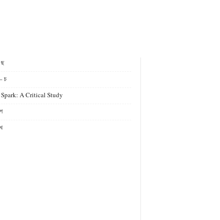
- ছ
– চ
 Spark: A Critical Study
গ
খ