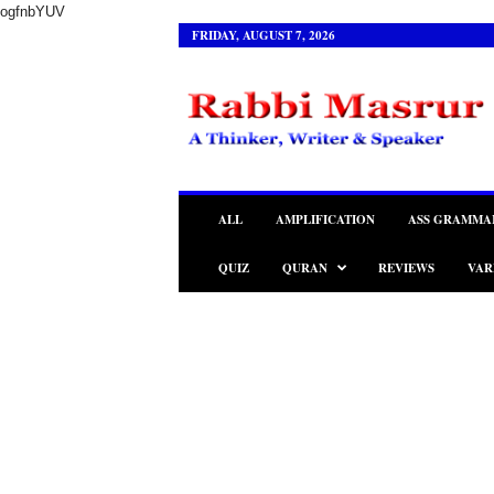
ogfnbYUV
FRIDAY, AUGUST 7, 2026
R
a
b
b
i
M
a
ALL
AMPLIFICATION
ASS GRAMMA
s
r
QUIZ
QURAN
REVIEWS
VAR
u
r