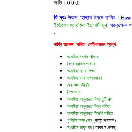
ক্ষতি। 0 0 0.
হাছান ইবনে ছাবিৎ (Hasan Ibne Sabid)
বি দ্রঃ
উক্ত ‘হাছান ইবনে ছাবিৎ | Hasan
ইতিহাস-প্রাথমিক ইছলামী যুগ
‘ গ্রন্থখনৰ 
.
ৰাব্বি মছৰুৰ  ৰচিত  
গ্রন্থ:
কেইখনমান
অসমীয়া লেখক পৰিচয়
বিশ্ব ব্যক্তি পৰিচয়
অসমীয়া ৰচনা শিক্ষা
অসমীয়া ভাব সম্প্রসাৰণ
এক গুচ্ছ জীৱনী
শিশু পদ্য
অসমীয়া অনুবাদত বিশ্ব চুটি গল্প
অসমীয়া অনুবাদত বিশ্ব কবিতা
অসমীয়া অনুবাদত বিদেশী কবিতা
পৃথিৱীৰ আৰু মোৰ
 (
কাব্য সংকলন)
সংহতিৰ ভাড়া ঘৰ
 ( কাব্য সংকলন)