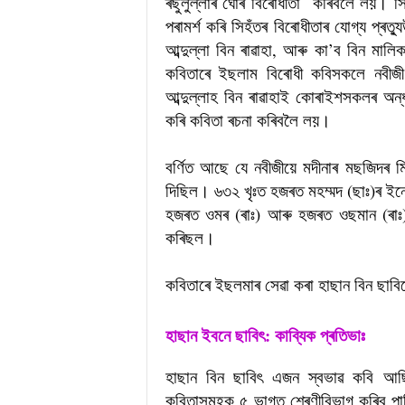
ৰছুলুল্লাৰ ঘোৰ বিৰোধীতা কৰিবলৈ লয়। স
পৰামৰ্শ কৰি সিহঁতৰ বিৰোধীতাৰ যোগ্য প্ৰত্য
আব্দুল্লা বিন ৰাৱাহা, আৰু কা’ব বিন মা
কবিতাৰে ইছলাম বিৰোধী কবিসকলে নবীজী
আব্দুল্লাহ বিন ৰাৱাহাই কোৰাইশসকলৰ অন্ধ
কৰি কবিতা ৰচনা কৰিবলৈ লয়।
বৰ্ণিত আছে যে নবীজীয়ে মদীনাৰ মছজিদৰ ম
দিছিল। ৬৩২ খৃঃত হজৰত মহম্মদ (ছাঃ)ৰ ইন্
হজৰত ওমৰ (ৰাঃ) আৰু হজৰত ওছমান (ৰাঃ)ৰ
কৰিছল।
কবিতাৰে ইছলমাৰ সেৱা কৰা হাছান বিন ছা
হাছান ইবনে ছাবিৎ: কাব্যিক প্ৰতিভাঃ
হাছান বিন ছাবিৎ এজন স্বভাৱ কবি আছ
কবিতাসমূহক ৫ ভাগত শ্ৰেণীবিভাগ কৰিব পাৰ