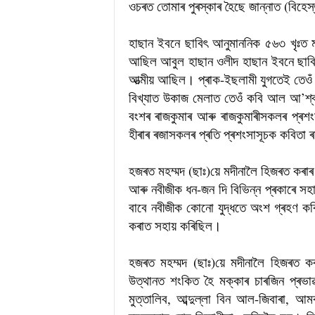
ওচৰত তোমাৰ পুৰস্কাৰ হৈছে জান্নাত (বিহে
হাছান ইবনে ছাবিৎ আনুমাননিক ৫৬৩ খৃঃত ম
আছিল আবুল হাছান ওলীদ হাছান ইবনে ছাব
আত্মীয় আছিল। প্ৰাক-ইছলামী যুগতেই তেওঁ 
বিখ্যাত উকাজ মেলাত তেওঁ কবি আল আ’শ্ব
বংশৰ ৰাজকুমাৰ আৰু ৰাজকুমাৰীসকলৰ প্ৰশ
হীৰাৰ ৰজাসকলৰ প্ৰতি প্ৰশংসাসূচক কবিতা ৰ
হজৰত মহম্মদ (ছাঃ)য়ে মদীনালৈ হিজৰত কৰাৰ 
আৰু নবীজীক ধন-জন দি বিভিন্ন প্ৰকাৰে স
বাবে নবীজীক কোনো যুদ্ধতে অংশ গ্ৰহণ কৰি
কৰাত সহায় কৰিছিল।
হজৰত মহম্মদ (ছাঃ)য়ে মদীনালৈ হিজৰত 
উত্থানত শংকিত হৈ মক্কাৰ চাৰজিন প্ৰভা
মুত্তালিব, আব্দুল্লা বিন আল-জিবাৰা,