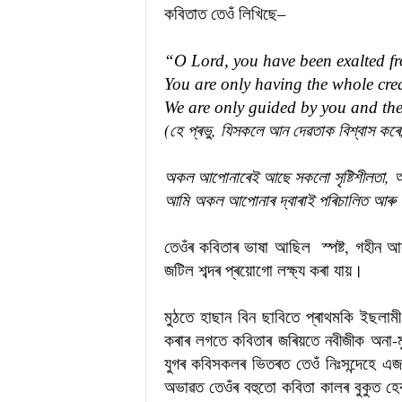
কবিতাত তেওঁ লিখিছে–
“O Lord, you have been exalted fr
You are only having the whole creat
We are only guided by you and th
(হে প্ৰভু, যিসকলে আন দেৱতাক বিশ্বাস কৰে
অকল আপোনাৰেই আছে সকলো সৃষ্টিশীলতা, আশ
আমি অকল আপোনাৰ দ্বাৰাই পৰিচালিত আৰ
তেওঁৰ কবিতাৰ ভাষা আছিল স্পষ্ট, গহীন 
জটিল শব্দৰ প্ৰয়োগো লক্ষ্য কৰা যায়।
মুঠতে হাছান বিন ছাবিতে প্ৰাথমকি ইছলামী
কৰাৰ লগতে কবিতাৰ জৰিয়তে নবীজীক অনা-মুছ
যুগৰ কবিসকলৰ ভিতৰত তেওঁ নিঃসন্দেহে এজ
অভাৱত তেওঁৰ বহুতো কবিতা কালৰ বুকুত হ