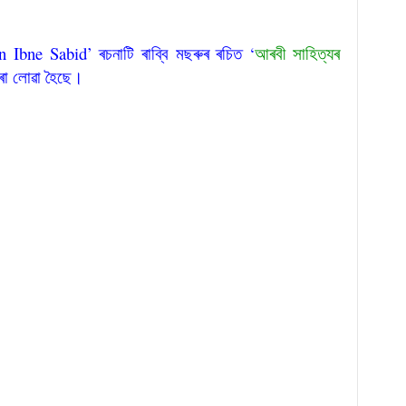
 Ibne Sabid’ ৰচনাটি ৰাব্বি মছৰুৰ ৰচিত ‘
আৰবী সাহিত্যৰ
পৰা লোৱা হৈছে।