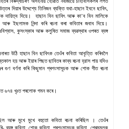
িহঁতৰ বিৰুদ্ধাচৰণ অসহনীয় হোৱাত নবীজীয়ে চাহাবাসকলৰ লগত
ুউত্তৰ দিয়াৰ উদ্দেশ্যে তিনিজন ব্যক্তি যথা-হাছান ইবনে ছাবিৎ,
লিকক দায়িত্ব দিয়ে। হাছান বিন ছাবিৎ আৰু কা’ব বিন মালিকে
 আৰু ইছলামক নিন্দা কৰি ৰচনা কৰা কবিতাৰ জবাব দিয়ে।
বিশ্বাস, কুসংস্কাৰ আৰু কলুষিত সমাজ ব্যৱস্থাৰ ওপৰত ব্যঙ্গ
িনাৰত উঠি হাছান বিন ছাবিৎক তেওঁৰ কবিতা আবৃত্তি কৰিবলৈ
তেকাল হয় আৰু ইয়াৰ পিছত ছাবিতৰ কাব্য ৰচনা হ্রাস পায় যদিও
 গুণ বৰ্ণনা কৰি কিছুমান প্ৰশংসাসূচক আৰু শোক গীত ৰচনা
বিতে ৬৭৪ খৃঃত পৰলোক গমন কৰে।
িল আৰু মুখে মুখে বহুতো কবিতা ৰচনা কৰিছিল । তেওঁৰ
ি- ব্যঙ্গ কবিতা, শোক কবিতা, প্ৰশংসাসূচক কবিতা, প্ৰেমমূলক