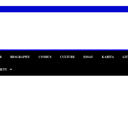
R
BIOGRAPHY
COMICS
CULTURE
ESSAY
KABITA
LI
IETY