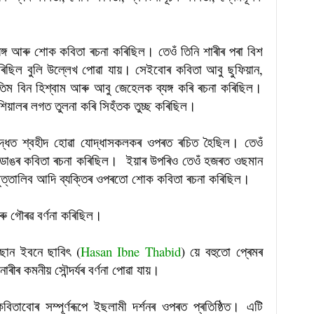
ঙ্গ আৰু শোক কবিতা ৰচনা কৰিছিল। তেওঁ তিনি শাৰীৰ পৰা বিশ
ৰিছিল বুলি উল্লেখ পোৱা যায়। সেইবোৰ কবিতা আবু ছুফিয়ান,
 বিন হিশ্বাম আৰু আবু জেহেলক ব্যঙ্গ কৰি ৰচনা কৰিছিল।
 শিয়ালৰ লগত তুলনা কৰি সিহঁতক তুচ্ছ কৰিছিল।
দ্ধত শ্বহীদ হোৱা যোদ্ধাসকলকৰ ওপৰত ৰচিত হৈছিল। তেওঁ
টি ডাঙৰ কবিতা ৰচনা কৰিছিল। ইয়াৰ উপৰিও তেওঁ হজৰত ওছমান
ল মুত্তালিব আদি ব্যক্তিৰ ওপৰতো শোক কবিতা ৰচনা কৰিছিল।
ৰু গৌৰৱ বৰ্ণনা কৰিছিল।
াছান ইবনে ছাবিৎ (
Hasan Ibne Thabid
) য়ে বহুতো প্ৰেমৰ
ীৰ কমনীয় সৌন্দৰ্যৰ বৰ্ণনা পোৱা যায়।
বিতাবোৰ সম্পূৰ্ণৰূপে ইছলামী দৰ্শনৰ ওপৰত প্ৰতিষ্ঠিত। এটি