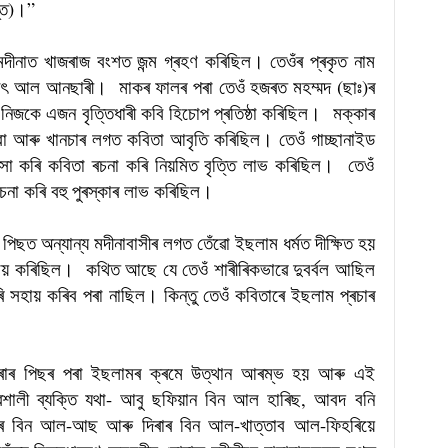
স্ত)।”
দীনাত খাজৰাজ বংশত জন্ম গ্ৰহণ কৰিছিল। তেওঁৰ প্ৰকৃত নাম
িৎ আল আনছাৰী। মাকৰ ফালৰ পৰা তেওঁ হজৰত মহম্মদ (ছাঃ)ৰ
নিজকে এজন বৃত্তিধাৰী কবি হিচােপ প্ৰতিষ্ঠা কৰিছিল। মক্কাৰ
া আৰু খানচাৰ লগত কবিতা আবৃতি কৰিছিল। তেওঁ গাচ্ছানাইড
ংসা কৰি কবিতা ৰচনা কৰি নিয়মিত বৃত্তি লাভ কৰিছিল। তেওঁ
চনা কৰি বহু পুৰস্কাৰ লাভ কৰিছিল।
পিছত অন্যান্য মদীনাবাসীৰ লগত তেঁৱো ইছলাম ধৰ্মত দীক্ষিত হয়
হায় কৰিছিল। কথিত আছে যে তেওঁ শাৰীৰিকভাৱে দুবৰ্বল আছিল
 সহায় কৰিব পৰা নাছিল। কিন্তু তেওঁ কবিতাৰে ইছলাম প্ৰচাৰ
কৰাৰ পিছৰ পৰা ইছলামৰ ক্ৰমে উত্থান আৰম্ভ হয় আৰু এই
ৱশালী ব্যক্তি যথা- আবু ছফিয়ান বিন আল হাৰিছ, আবদ বনি
 আমৰ বিন আল-আছ আৰু দিৰাৰ বিন আল-খাত্তাব আল-ফিহৰিয়ে