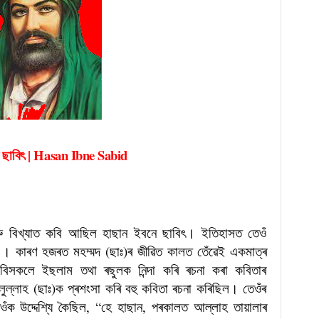
ে ছাবিৎ | Hasan Ibne Sabid
ৰু বিখ্যাত কবি আছিল হাছান ইবনে ছাবিৎ। ইতিহাসত তেওঁ
যাত । কাৰণ হজৰত মহম্মদ (ছাঃ)ৰ জীৱিত কালত তেঁৱেই একমাত্ৰ
িসকলে ইছলাম তথা ৰছুলক নিন্দা কৰি ৰচনা কৰা কবিতাৰ
লুল্লাহ (ছাঃ)ক প্ৰশংসা কৰি বহু কবিতা ৰচনা কৰিছিল। তেওঁৰ
 তেওঁক উদ্দেশ্যি কৈছিল, “হে হাছান, পৰকালত আল্লাহ তায়ালাৰ