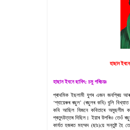
হাছান ইবন
হাছান ইবনে ছাবিৎ: চমু পৰিচয়ঃ
প্ৰাথমিক ইছলামী যুগৰ এজন জনপ্ৰিয় আ
‘শ্বায়েৰুৰ ৰছুল’ (ৰছুলৰ কবি) বুলি বিখ্
কবি আছিল যিজনে কবিতাৰে অমুছলীম কব
প্ৰতুৎউত্তৰ দিছিল। ইয়াৰ উপৰিও তেওঁ ৰছু
কাৰ্যত হজৰত মহম্মদ (ছাঃ)য়ে সন্তুষ্ট হৈ