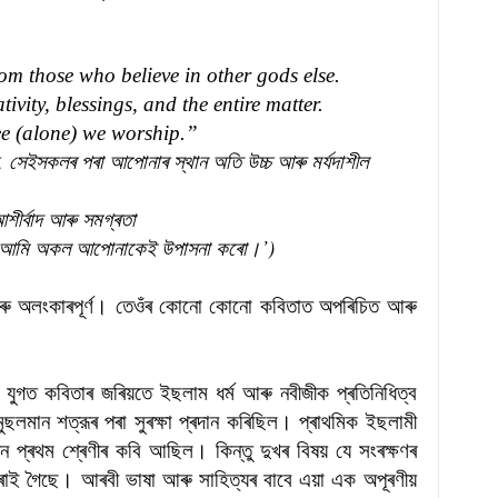
om those who believe in other gods else.
ivity, blessings, and the entire matter.
ee (alone) we worship.”
, সেইসকলৰ পৰা আপোনাৰ স্থান অতি উচ্চ আৰু মৰ্যদাশীল
ীৰ্বাদ আৰু সমগ্ৰতা
ু আমি অকল আপোনাকেই উপাসনা কৰো।’)
আৰু অলংকাৰপূৰ্ণ। তেওঁৰ কোনো কোনো কবিতাত অপৰিচিত আৰু
 যুগত কবিতাৰ জৰিয়তে ইছলাম ধৰ্ম আৰু নবীজীক প্ৰতিনিধিত্ব
লমান শত্রূৰ পৰা সুৰক্ষা প্ৰদান কৰিছিল। প্ৰাথমিক ইছলামী
ন প্ৰথম শ্ৰেণীৰ কবি আছিল। কিন্তু দুখৰ বিষয় যে সংৰক্ষণৰ
েৰাই গৈছে। আৰবী ভাষা আৰু সাহিত্যৰ বাবে এয়া এক অপূৰণীয়