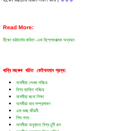
হীৰেন ভট্টাচাৰ্যৰ কবিতাত সমাজবাদ আৰু বিপ্লৱ
Read More:
হীৰেন ভট্টাচাৰ্যৰ কবিতা -এক বিশ্লেষণাত্মক অধ্যয়ন
হীৰেন ভট্টাচাৰ্যৰ কবিতাত সমাজবাদ আৰু বিপ্লৱ
ৰাব্বি মছৰুৰ  ৰচিত  
গ্রন্থ:
কেইখনমান
অসমীয়া লেখক পৰিচয়
বিশ্ব ব্যক্তি পৰিচয়
অসমীয়া ৰচনা শিক্ষা
অসমীয়া ভাব সম্প্রসাৰণ
এক গুচ্ছ জীৱনী
শিশু পদ্য
অসমীয়া অনুবাদত বিশ্ব চুটি গল্প