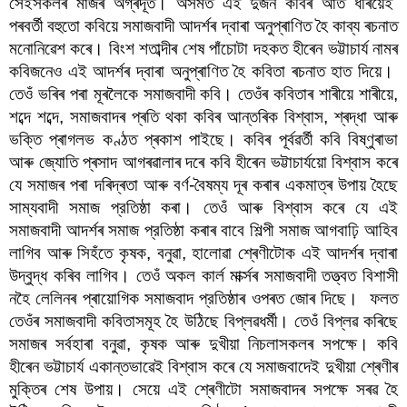
সেইসকলৰ মাজৰ অগ্ৰদূত। অসমত এই দুজন কবিৰ আঁত ধৰিয়েই  
পৰবৰ্তী বহুতো কবিয়ে সমাজবাদী আদৰ্শৰ দ্বাৰা অনুপ্ৰাণিত হৈ কাব্য ৰচনাত 
মনোনিৱেশ কৰে। বিংশ শতাব্দীৰ শেষ পাঁচোটা দহকত হীৰেন ভট্টাচাৰ্য নামৰ 
কবিজনেও এই আদৰ্শৰ দ্বাৰা অনুপ্ৰাণিত হৈ কবিতা ৰচনাত হাত দিয়ে।  
তেওঁ ভৰিৰ পৰা মূৰলৈকে সমাজবাদী কবি। তেওঁৰ কবিতাৰ শাৰীয়ে শাৰীয়ে, 
শব্দে শব্দে, সমাজবাদৰ প্ৰতি থকা কবিৰ আন্তৰিক বিশ্বাস, শ্ৰদ্ধা আৰু 
ভক্তি প্ৰাগলভ কণ্ঠত প্ৰকাশ পাইছে। কবিৰ পূৰ্বৱৰ্তী কবি বিষ্ণুৰাভা 
আৰু জ্যোতি প্ৰসাদ আগৰৱালাৰ দৰে কবি হীৰেন ভট্টাচাৰ্যয়ো বিশ্বাস কৰে 
যে সমাজৰ পৰা দৰিদ্ৰতা আৰু বৰ্ণ-বৈষম্য দূৰ কৰাৰ একমাত্ৰ উপায় হৈছে 
সাম্যবাদী সমাজ প্রতিষ্ঠা কৰা। তেওঁ আৰু বিশ্বাস কৰে যে এই 
সমাজবাদী আদৰ্শৰ সমাজ প্রতিষ্ঠা কৰাৰ বাবে শিল্পী সমাজ আগবাঢ়ি আহিব 
লাগিব আৰু সিহঁতে কৃষক, বনুৱা, হালোৱা শ্ৰেণীটোক এই আদৰ্শৰ দ্বাৰা 
উদ্বুদ্ধ কৰিব লাগিব। তেওঁ অকল কাৰ্ল মাৰ্ক্সৰ সমাজবাদী তত্ত্বত বিশাসী 
নহৈ লেলিনৰ প্ৰায়োগিক সমাজবাদ প্রতিষ্ঠাৰ ওপৰত জোৰ দিছে।  ফলত 
তেওঁৰ সমাজবাদী কবিতাসমূহ হৈ উঠিছে বিপ্লৱধৰ্মী। তেওঁ বিপ্লৱ কৰিছে 
সমাজৰ সৰ্বহাৰা বনুৱা, কৃষক আৰু দুখীয়া নিচলাসকলৰ সপক্ষে। কবি 
হীৰেন ভট্টাচাৰ্য একান্তভাৱেই বিশ্বাস কৰে যে সমাজবাদেই দুখীয়া শ্ৰেণীৰ 
মুক্তিৰ শেষ উপায়। সেয়ে এই শ্ৰেণীটো সমাজবাদৰ সপক্ষে সৰৱ হৈ 