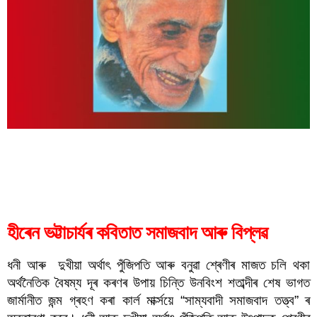
হীৰেন ভট্টাচাৰ্যৰ কবিতাত সমাজবাদ আৰু বিপ্লৱ
হীৰেন ভট্টাচাৰ্যৰ কবিতাত সমাজবাদ আৰু বিপ্লৱ
ধনী আৰু  দুখীয়া অৰ্থাৎ পুঁজিপতি আৰু বনুৱা শ্ৰেণীৰ মাজত চলি থকা 
অৰ্থনৈতিক বৈষম্য দূৰ কৰণৰ উপায় চিন্তি উনবিংশ শতাব্দীৰ শেষ ভাগত 
জাৰ্মানীত জন্ম গ্ৰহণ কৰা কাৰ্ল মাৰ্ক্সয়ে “সাম্যবাদী সমাজবাদ তত্ত্ব” ৰ 