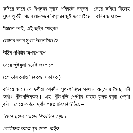
কবিয়ে ভাৱে যে বিপ্লৱৰ দ্বাৰা পৰিবৰ্তন সম্ভৱ। সেয়ে কবিয়ে নিজেই 
সুন্দৰ পৃথিৱী  গঢ়াৰ মানসেৰে বিপ্লৱৰ জুই জ্বলাইছে। কবিৰ ভাষাত–
“জানো আই, এই জুইৰ পোহৰত 
তোমাৰ ৰুগ্ন মুখত উদ্ভাসিত হৈ 
উঠিব পৃথিৱীৰ অপৰূপ ৰূপ।
সেয়ে জুইকুৰা ময়েই জ্বলালো।
(শোভাযাত্ৰাত নিহতজনৰ কবিতা)
কবিয়ে জানে যে দুখীয়া শ্ৰেণীৰ সুখ-শান্তিৰ প্ৰধান অন্তৰায় হৈছে ধনী 
অৰ্থাং পুঁজিপতিসকল। এই পুঁজিপতি শ্ৰেণীৰ হাতত কৃষক-বনুৱা শ্ৰেণী 
বন্দী। সেয়ে কবিয়ে দুৰ্বাৰ খঙত চিঞৰি উঠিছে–
“মোৰ দুহাত লোহাৰ শিকলিৰে বন্ধা।
কেতিয়াবা ভাবো খুন কৰো, নাইবা