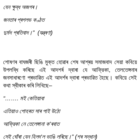
যেন ক্ষুব্ধ অজগৰ।
জনতাৰ প্ৰগলভ কণ্ঠত
দুৰ্মদ প্ৰতিবাদ।”  (যন্ত্ৰণা)
হীৰেন ভট্টাচাৰ্যৰ কবিতাত সমাজবাদ আৰু বিপ্লৱ
শোষণৰ বাঘজৰী ছিঙি মুক্ত হোৱাৰ শেষ আশ্ৰয় সমাজবাদ সেয়া কবিয়ে 
উপলব্ধি কৰিছে এই আদশৰ্ৰ দ্বাৰা যে আফ্রিকা, তেলতেঙ্গনাৰ 
জনসাধাৰণো প্ৰভাৱিত এই আদৰ্শৰ দ্বাৰা প্ৰভাৱিত হৈছে। কবিয়ে সেই 
কথা স্বীকাৰ কৰি লিখিছে–
“……. মই কেতিয়াবা
এতিয়াও পোহৰত সাৰ পাই উঠো
আফ্রিকা নে তেলেঙ্গানা ক’ৰবাত
সেই ঘোঁৰা যেন হিলদ’ল ভাঙি লৰিছে।” (শৰ সন্ধান)