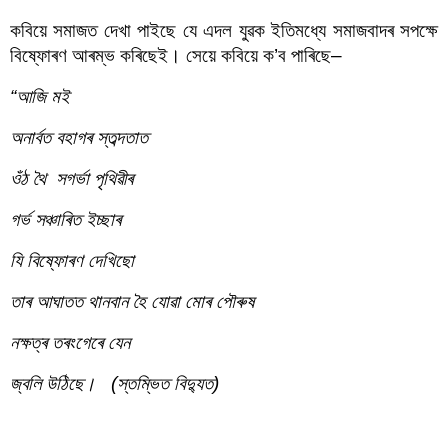
কবিয়ে সমাজত দেখা পাইছে যে এদল যুৱক ইতিমধ্যে সমাজবাদৰ সপক্ষে 
বিষ্ফোৰণ আৰম্ভ কৰিছেই। সেয়ে কবিয়ে ক’ব পাৰিছে–
“আজি মই 
অনাৰ্বত বহাগৰ স্তব্দতাত
ওঁঠ থৈ  সগৰ্ভা পৃথিৱীৰ
গৰ্ভ সঞ্চাৰিত ইচ্ছাৰ 
যি বিষ্ফোৰণ দেখিছো
তাৰ আঘাতত থানবান হৈ যোৱা মোৰ পৌৰুষ
নক্ষত্ৰ তৰংগেৰে যেন
জ্বলি উঠিছে।   (স্তম্ভিত বিদ্যুত)
হীৰেন ভট্টাচাৰ্যৰ কবিতাত সমাজবাদ আৰু বিপ্লৱ