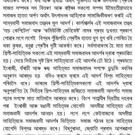
অবতাৰণা কৰে। ধনী আৰু দুখীয়া অৰ্থাৎ পুঁজিপতি আৰু উৎপাদক শ্ৰেণীৰ 
মাজত সম্পদৰ সম বিতৰণ আৰু ৰাষ্ট্ৰৰ সকলো সম্পদ উমৈহতীয়াভাবে 
সমাজৰ হাতত অৰ্পণ অৰ্থাৎ উৎপাদনৰ আহিলাক সামাজিকীকৰণ কৰাই এই 
সাম্যবাদী সমাজবাদ তত্ত্বৰ মূল আদৰ্শ। কাৰ্লমাৰ্ক্সৰ এই সমাজবাদৰ তত্ত্ব 
‘দাচ কেপিটেল’ আৰু ‘কমিউনিষ্ট মেনিফেষ্ট’ নামৰ গ্ৰন্থ দুখনত প্ৰকাশ 
পোৱাৰ লগে লগেই  বিশ্বৰ পুঁজিপতি শ্ৰেণীৰ হাতত যুগ যুগ ধৰি শোষিত হৈ 
থকা কৃষক, বনুৱা শ্ৰেণীৰ দৃষ্টি আকৰ্ষণ কৰে। সৰ্বসাধাৰণৰ হৈ মাত মতা 
শিল্পী-সাহিত্যিক সকলো এই সাম্যবাদী সমাজবাদৰ আদৰ্শৰ দ্বাৰা প্ৰভাৱিত 
হয়। সেয়ে সিহঁতৰ সৃষ্ট শিল্প সাহিত্যতো এই আদৰ্শৰ ঢৌ উঠে। প্ৰথমতে 
ইংৰাজী, ফঁৰাচী আৰু ৰুছ সাহিত্যত সমাজবাদৰ সপক্ষে দুন্দুভি ধবনিৰ 
অনুৰণন আৰম্ভ হয়  যদিও ক্ৰমে ক্ৰমে এই আদৰ্শ বিশ্ব সাহিত্যত 
পৰিবলৈ ধৰে। ভাৰতৰ শিল্পী-সাহিত্যিকসকলো এই আদৰ্শৰ দ্বাৰা 
অনুপ্ৰাণিত হৈ সিহঁতৰ শিল্প-সাহিত্যৰ জৰিয়তে সমাজবাদী আদৰ্শত সমাজ 
গঢ়াৰ সপক্ষে মাত মাতিবলৈ আৰম্ভ কৰে। বিংশ শতাব্দীৰ দ্বিতীয় দহকৰ 
পৰা  ইংৰাজী আৰু বঙালী সাহিত্যৰ যোগেদি  অসমীয়া সাহিত্যত এই 
সমাজবাদী আদৰ্শৰ আনয়ন হয়। লগে লগে কেইবাজনো অসমীয়া 
সাহিত্যিকে সমাজবাদী আদৰ্শৰ ভিত্তিত  সমাজ গঠনৰ হকে সাহিত্যৰ 
যোগেদি বিপ্লৱ আৰম্ভ কৰে। বিষ্ণুৰাভা, জ্যোতি প্ৰসাদ আগৰৱালা 