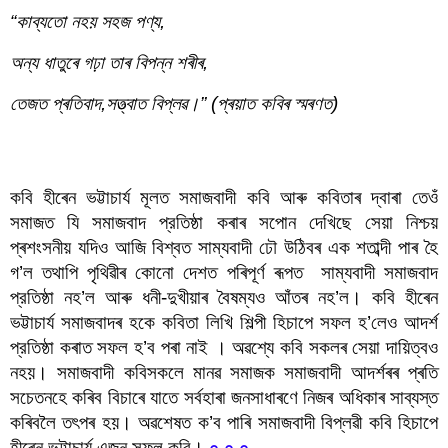
“কাব্যতো নহয় সহজ পণ্য,
অন্য ধাতুৰে গঢ়া তাৰ বিপন্ন শৰীৰ,
তেজত প্ৰতিবাদ,সত্ত্বাত বিপ্লৱ।” (প্ৰয়াত কবিৰ স্মৰণত)
হীৰেন ভট্টাচাৰ্যৰ কবিতাত সমাজবাদ আৰু বিপ্লৱ
কবি হীৰেন ভট্টাচাৰ্য মূলত সমাজবাদী কবি আৰু কবিতাৰ দ্বাৰা তেওঁ 
সমাজত যি সমাজবাদ প্রতিষ্ঠা কৰাৰ সপোন দেখিছে সেয়া নিশ্চয় 
প্ৰশংসনীয় যদিও আজি বিশ্বত সাম্যবাদী ঢৌ উঠিবৰ এক শতাব্দী পাৰ হৈ 
গ’ল তথাপি পৃথিৱীৰ কোনো দেশত পৰিপূৰ্ণ ৰূপত  সাম্যবাদী সমাজবাদ 
প্রতিষ্ঠা নহ’ল আৰু ধনী-দুখীয়াৰ বৈষম্যও আঁতৰ নহ’ল। কবি হীৰেন 
ভট্টাচার্য সমাজবাদৰ হকে কবিতা লিখি শিল্পী হিচাপে সফল হ’লেও আদৰ্শ 
প্রতিষ্ঠা কৰাত সফল হ’ব পৰা নাই । অৱশ্যে কবি সকলৰ সেয়া দায়িত্বও 
নহয়। সমাজবাদী কবিসকলে মানৱ সমাজক সমাজবাদী আদৰ্শৰৰ প্ৰতি 
সচেতনহে কৰিব বিচাৰে যাতে সৰ্বহাৰা জনসাধাৰণে নিজৰ অধিকাৰ সাব্যস্ত 
কৰিবলৈ তৎপৰ হয়। অৱশেষত ক’ব পাৰি সমাজবাদী বিপ্লৱী কবি হিচাপে 
হীৰেন ভট্টাচাৰ্য এজন সফল কবি। 
০ ০ ০