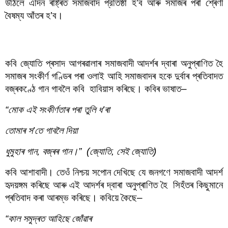
উঠিলে এদিন ৰাষ্ট্ৰত সমাজবাদ প্রতিষ্ঠা হ’ব আৰু সমাজৰ পৰা শ্ৰেণী 
বৈষম্য আঁতৰ হ’ব।
হীৰেন ভট্টাচাৰ্যৰ কবিতাত সমাজবাদ আৰু বিপ্লৱ
কবি জ্যোতি প্ৰসাদ আগৰৱালাৰ সমাজবাদী আদৰ্শৰ দ্বাৰা অনুপ্ৰাণিত হৈ 
সমাজৰ সংকীৰ্ণ গণ্ডিৰ পৰা ওলাই আহি সমাজবাদৰ হকে দুৰ্বাৰ প্ৰতিবাদত 
বজ্ৰকণ্ঠে গান গাবলৈ কবি  হাবিয়াস কৰিছে। কবিৰ ভাষাত–
“মোক এই সংকীৰ্ণতাৰ পৰা তুলি ধ’ৰা
তোমাৰ স’তে গাবলৈ দিয়া
ধুমুহাৰ গান, বজ্ৰৰ গান।”  (জ্যোতি, সেই জ্যোতি)
কবি আশাবাদী। তেওঁ নিশ্চয় সপোন দেখিছে যে জনগণে সমাজবাদী আদৰ্শ 
হৃদয়ঙ্গম কৰিছে আৰু এই আদৰ্শৰ দ্বাৰা অনুপ্ৰাণিত হৈ  সিহঁতৰ কিছুমানে 
প্ৰতিবাদ কৰা আৰম্ভ কৰিছে। কবিয়ে কৈছে–
“কাল সমুদ্ৰত আহিছে জোঁৱাৰ