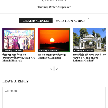
https://masrur360.com
Thinker, Writer & Speaker
RELATED ARTICLES
MORE FROM AUTHOR
Literary Criticism
Literary Criticism
Literary Criticism
জীৱন আৰু মানুহ বিষয়ক-এক
দেশ-এক সমালোচনাত্মক বিশ্লেষণ |
ৰহমত গিৰিহঁত তুমি আল্লা চাহাব ঐ–এক
সমালোচনাত্মক বিশ্লেষণ | Jiban Aru
Ismail Hossain Desh
আলোচনা। Ajan Fakiror
Manuh Bishayak
Rahamat Girihot’
LEAVE A REPLY