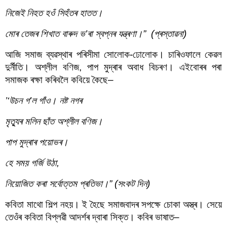
নিজেই নিহত হওঁ সিহঁতৰ হাতত।
মোৰ তেজৰ শিখাত বাৰুদ ভ’ৰা স্বপ্নৰ যন্ত্ৰণা।”  (প্ৰস্তাৱনা)
আজি সমাজ ব্যৱস্থাৰ পৰিসীমা সোলোক-ঢোলোক। চাৰিওফালে কেৱল 
দুৰ্নীতি। অশ্লীল বণিজ, পাপ মুদ্ৰাৰ অবাধ বিচৰণ। এইবোৰৰ পৰা 
সমাজক ৰক্ষা কৰিবলৈ কবিয়ে কৈছে–
’‘উচন গ’ল গাঁও। নষ্ট নগৰ
মৃত্যুৰ মলিন ছাঁত অশ্লীল বণিজ।
পাপ মুদ্ৰাৰ পয়োভৰ।
হে সময় গৰ্জি উঠা, 
নিয়োজিত কৰা সর্বোত্তম প্ৰতিভা।” (সংকট দিন)
কবিতা মাথো শিল্প নহয়। ই হৈছে সমাজবাদৰ সপক্ষে চোকা অস্ত্ৰ। সেয়ে 
তেওঁৰ কবিতা বিপ্লৱী আদৰ্শৰ দ্বাৰা সিক্ত। কবিৰ ভাষাত–