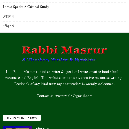
I am a Spark: A Critical Study
কৌতুক-গ
কৌতুক-খ
I am Rabbi Masrur, a thinker, writer & speaker. I write creative books both in
Assamese and English. This website contains my creative Assamese writings.
Feedback of any kind from my dear readers is warmly welcomed.
Contact us:
masrurhelp@gmail.com
EVEN MORE NEWS
কৌতুক- ছ