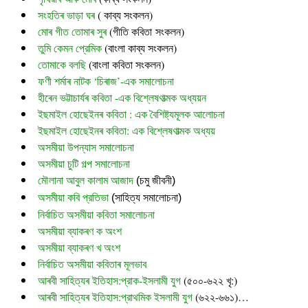
সংহতিৰ ভাড়া ঘৰ
 ( কাব্য সংকলন)
মোৰ গীত তোমাৰ সুৰ 
(গীতি কবিতা সংকলন)
তুমি কেমন প্রেমিক
 (বাংলা কাব্য সংকলন)
তোমাকে বলছি
 (বাংলা কবিতা সংকলন)
ফণী শৰ্মাৰ নাটক ‘চিৰাজ’-এক সমালোচনা
হীৰেন ভট্টাচাৰ্যৰ কবিতা -এক বিশ্লেষণাত্মক অধ্যয়ন
ইছমাইল হোছেইনৰ কবিতা : এক বৈশিষ্ট্যমূলক আলোচনা
ইছমাইল হোছেইনৰ কবিতা: এক বিশ্লেষণাত্মক অধ্যয়
অসমীয়া উপন্যাস সমালোচনা
অসমীয়া চুটি গল্প সমালোচনা
মৌলানা আবুল কালাম আজাদ
 (চমু জীবনী)
অসমীয়া কবি প্রতিভা
 (সাহিত্য সমালোচনা)
নির্বাচিত অসমীয়া কবিতা সমালোচনা
অসমীয়া ব্যাকৰণ ক অংশ
অসমীয়া ব্যাকৰণ খ অংশ
নির্বাচিত অসমীয়া কবিতাৰ মূলভাব
আৰবী সাহিত্যৰ ইতিহাস:প্রাক-ইসলামী যুগ
(৫০০-৬২২ খৃ:)
আৰবী সাহিত্যৰ ইতিহাস:প্রাথমিক ইসলামী যুগ
(৬২২-৬৬১)…