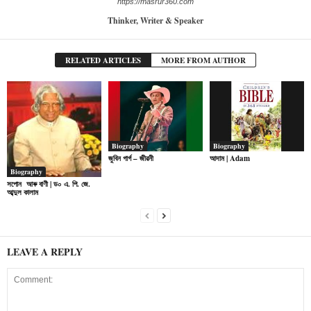
https://masrur360.com
Thinker, Writer & Speaker
RELATED ARTICLES
MORE FROM AUTHOR
Biography
Biography
জুবিন গাৰ্গ – জীৱনী
আদাম | Adam
Biography
সপোন আৰু বাণী | ড০ এ. পি. জে.
আব্দুল কালাম
LEAVE A REPLY