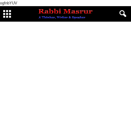
ogfnbYUV