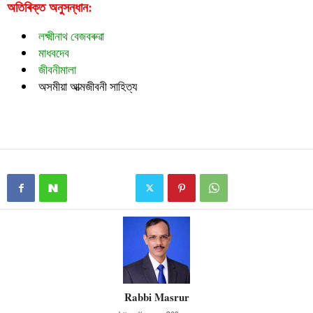
অতিৰিক্ত অনুসন্ধান:
লক্ষ্মীনাথ বেজবৰুৱা
মাধবদেব
জীবনীমালা
অসমীয়া আত্মজীবনী সাহিত্য
Rabbi Masrur