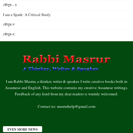
কৌতুক – চ
I am a Spark: A Critical Study
কৌতুক-গ
কৌতুক-খ
I am Rabbi Masrur, a thinker, writer & speaker. I write creative books both in
Assamese and English. This website contains my creative Assamese writings.
Feedback of any kind from my dear readers is warmly welcomed.
Contact us:
masrurhelp@gmail.com
EVEN MORE NEWS