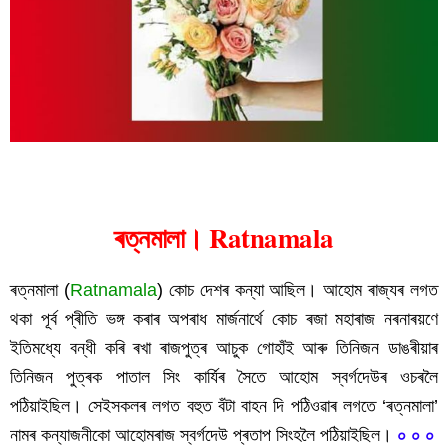
ৰত্নমালা। Ratnamala
ৰত্নমালা (
Ratnamala
) কোচ দেশৰ কন্যা আছিল। আহোম ৰাজ্যৰ লগত 
থকা পূৰ্ব প্ৰীতি ভঙ্গ কৰাৰ অপৰাধ মাৰ্জনাৰ্থে কোচ ৰজা মহাৰাজ নৰনাৰয়ণে 
ইতিমধ্যে বন্ধী কৰি ৰখা ৰাজপুত্ৰ আচুক গোহাঁই আৰু তিনিজন ডাঙৰীয়াৰ 
তিনিজন পুত্ৰক পাতাল সিং কাৰ্যিৰ সৈতে আহোম স্বৰ্গদেউৰ ওচৰলৈ 
পঠিয়াইছিল। সেইসকলৰ লগত বহুত বঁটা বাহন দি পঠিওৱাৰ লগতে ‘ৰত্নমালা’ 
নামৰ কন্যাজনীকো আহোমৰাজ স্বৰ্গদেউ প্ৰতাপ সিংহলৈ পঠিয়াইছিল। 
০ ০ ০