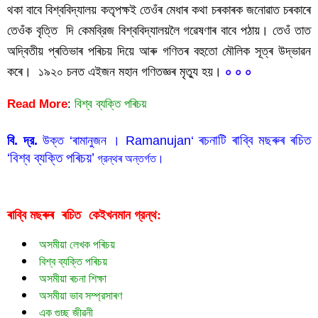
থকা বাবে বিশ্ববিদ্যালয় কতৃপক্ষই তেওঁৰ মেধাৰ কথা চৰকাৰক জনোৱাত চৰকাৰে 
তেওঁক বৃত্তি  দি কেমব্রিজ বিশ্ববিদ্যালয়লৈ গৱেষণাৰ বাবে পঠায়। তেওঁ তাত 
অদ্বিতীয় প্ৰতিভাৰ পৰিচয় দিয়ে আৰু গণিতৰ বহুতো মৌলিক সূত্ৰ উদ্ভাৱন 
কৰে।  ১৯২০ চনত এইজন মহান গণিতজ্ঞৰ মৃত্যু হয়। 
০ ০ ০
Read More
:
বিশ্ব ব্যক্তি পৰিচয়
 ৰচনাটি 
ৰাব্বি মছৰুৰ ৰচিত 
বি. দ্র.
 উক্ত ‘ৰামানুজন । Ramanujan
‘
‘বিশ্ব ব্যক্তি পৰিচয়’
 গ্রন্থৰ অন্তর্গত।
ৰাব্বি মছৰুৰ  ৰচিত  
গ্রন্থ:
কেইখনমান
অসমীয়া লেখক পৰিচয়
বিশ্ব ব্যক্তি পৰিচয়
অসমীয়া ৰচনা শিক্ষা
অসমীয়া ভাব সম্প্রসাৰণ
এক গুচ্ছ জীৱনী