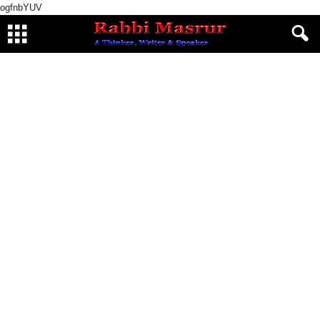
ogfnbYUV