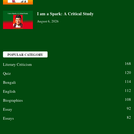
I am a Spark: A Critical Study
August 6, 2026
POPULAR CATEGORY
168
Literary Criticism
120
Quiz
114
Bengali
112
English
108
Biographies
92
Essay
82
Essays