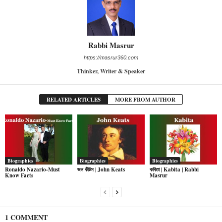
Rabbi Masrur
https://masrur360.com
Thinker, Writer & Speaker
RELATED ARTICLES
MORE FROM AUTHOR
Biographies
Biographies
Biographies
Ronaldo Nazario-Must
জন কীটস | John Keats
কবিতা | Kabita | Rabbi
Know Facts
Masrur
1 COMMENT