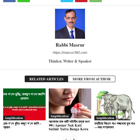
Rabbi Masrur
https://masrur360.com
Thinker, Writer & Speaker
RELATED ARTICLES
MORE FROM AUTHOR
Amplification
Amplification
Amplification
আপোনাৰ নাক কাটি সতিনীৰ যাত্ৰা ভংগ
চোৰ গ’লে বুদ্ধি বৰষুণ গ’লে জাপি –
হস্তীৰো পিছলে পাও সজ্জনৰো বুৰে নাও
কৰা | Aponar Nak Kati
প্রবচন
—ভাৱ সম্প্ৰসাৰণ
Satinir Yatra Banga Kora