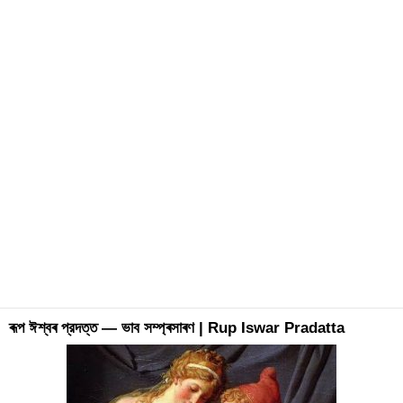
ৰূপ ঈশ্বৰ প্রদত্ত — ভাব সম্প্ৰসাৰণ | Rup Iswar Pradatta