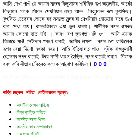
আমি দেখা পাওঁ যে আমাৰ মাজৰ কিছুমানৰ শাৰীৰিক ৰূপ অতুলনীয়, আকৌ 
কিছুমান লোক সিমান দেখনিয়াৰ নহয় আৰু  কিছুমানৰ ৰূপ কুৎসিত। 
কুৎসিত চেহেৰাৰ লোকে বহু সময়ত সুন্দৰ বা দেখনিয়াৰ নোহোৱা বাবে দুঃখ 
কৰা দেখা যায়। বাস্তৱিকতে এয়া ভুল ধাৰণা। শাৰীৰিক ৰূপৰ ওপৰত 
আমাৰ কোনো হাত নাই । কাৰণ ৰূপ জন্মগত এটি গুণ। আমি ইয়াক 
যিভাৱে পাওঁ সেইদৰে গ্ৰহণ কৰাই  জ্ঞানীৰ লক্ষণ। ৰূপৰ গুণ থাকিলেও 
ৰূপৰ বেয়া দিশো নথকা নহয়। আমি ইতিহাসত পাওঁ  গ্ৰীক ৰাজকুমাৰী 
হেলেনৰ ৰূপৰ বাবেই  ট্ৰয় নগৰী ধবংস হৈছিল, ৰূপৰ বাবেই ৰাৱণে  সীতাক 
হৰণ কৰি সীতাৰ চৰিত্ৰত কলংক আৰোপ কৰিছিল। 
0 0 0
ৰূপ ঈশ্বৰ প্রদত্ত — ভাব সম্প্ৰসাৰণ | Rup Iswar Pradatta
ৰাব্বি মছৰুৰ  ৰচিত  
গ্রন্থ:
কেইখনমান
অসমীয়া লেখক পৰিচয়
বিশ্ব ব্যক্তি পৰিচয়
অসমীয়া ৰচনা শিক্ষা
অসমীয়া ভাব সম্প্রসাৰণ
এক গুচ্ছ জীৱনী