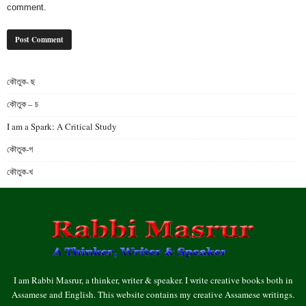
comment.
কৌতুক- ছ
কৌতুক – চ
I am a Spark: A Critical Study
কৌতুক-গ
কৌতুক-খ
I am Rabbi Masrur, a thinker, writer & speaker. I write creative books both in
Assamese and English. This website contains my creative Assamese writings.