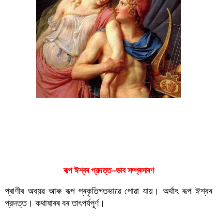
ৰূপ ঈশ্বৰ প্রদত্ত
ৰূপ ঈশ্বৰ প্রদত্ত–ভাব সম্প্ৰসাৰণ
প্ৰাণীৰ অবয়ৱ আৰু ৰূপ প্ৰকৃতিগতভাৱে পোৱা যায়। অৰ্থাৎ ৰূপ ঈশ্বৰ 
প্রদত্ত। কথাষাৰৰ বৰ তাৎপৰ্যপূৰ্ণ।