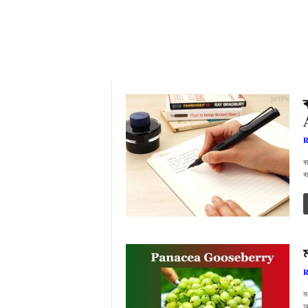
R
ৰ
ৰ
R
ম
আ