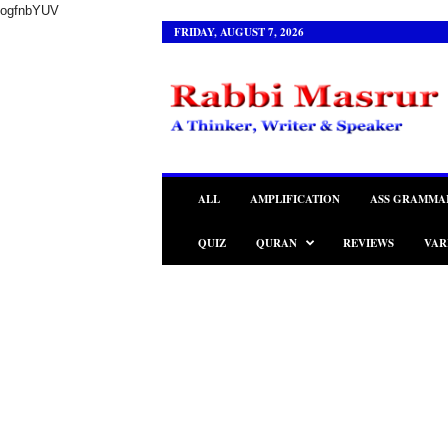
ogfnbYUV
FRIDAY, AUGUST 7, 2026
R
a
b
b
i
M
a
ALL
AMPLIFICATION
ASS GRAMMA
s
r
QUIZ
QURAN
REVIEWS
VAR
u
r