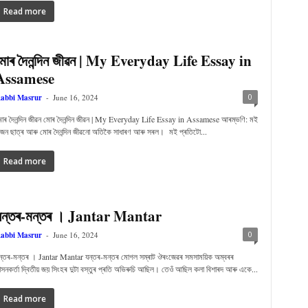
Read more
মোৰ দৈনন্দিন জীৱন | My Everyday Life Essay in
Assamese
0
abbi Masrur
-
June 16, 2024
োৰ দৈনন্দিন জীৱন মোৰ দৈনন্দিন জীৱন | My Everyday Life Essay in Assamese আৰম্ভণি: মই
জন ছাত্ৰ আৰু মোৰ দৈনন্দিন জীৱনো অতিকৈ সাধাৰণ আৰু সৰল। মই প্ৰতিটো...
Read more
যন্তৰ-মন্তৰ । Jantar Mantar
0
abbi Masrur
-
June 16, 2024
ন্তৰ-মন্তৰ । Jantar Mantar যন্তৰ-মন্তৰ মোগল সম্ৰাট ঔৰংজেৱৰ সমসাময়িক অম্বৰৰ
াসনকৰ্তা দ্বিতীয় জয় সিংহৰ দুটা বস্তুৰ প্ৰতি অভিৰুচি আছিল। তেওঁ আছিল কলা বিশাৰদ আৰু একে...
Read more