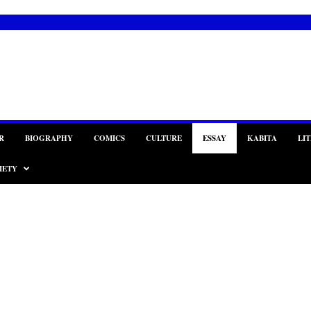
R
BIOGRAPHY
COMICS
CULTURE
ESSAY
KABITA
LI
IETY