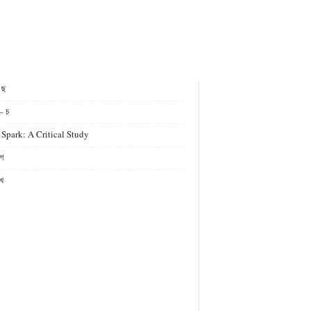
- ছ
– চ
 Spark: A Critical Study
গ
খ