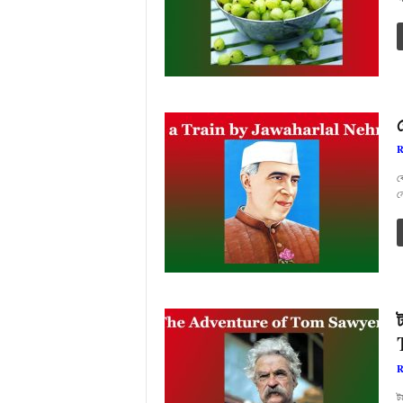
R
ৰ
ন
R
ট