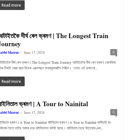
Read more
আটাইতকৈ দীৰ্ঘ ৰেল ভ্ৰমণ | The Longest Train
Journey
0
abbi Masrur
-
June 17, 2024
টাইতকৈ দীৰ্ঘ ৰেল ভ্ৰমণ | The Longest Train Journey আটাইতকৈ দীৰ্ঘ ৰেল ভ্ৰমণ (মালবিকা
ৰু শিখাই যোৱা বছৰ বিবেক এক্সেপছত কন্যাকুমাৰালৈ গৈছিল। তলত এই ভ্ৰমণৰ...
Read more
নাইনিতাল ভ্ৰমণ | A Tour to Nainital
0
abbi Masrur
-
June 17, 2024
াইনিতাল ভ্ৰমণ | A Tour to Nainital নাইনিতাল ভ্ৰমণ | A Tour to Nainital অৰ্পিতাই মা-
েউতাৰ সৈতে তাইৰ গৰমৰ বন্ধ নাইনিতালত কটাই আছে। নাইনিতাল হৈছে উত্তৰাখণ্ডৰ...