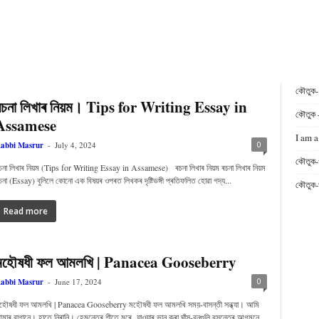
কৌতুক
ৰচনা লিখাৰ নিয়ম। Tips for Writing Essay in
কৌতুক 
Assamese
I am a
0
abbi Masrur
-
July 4, 2024
কৌতুক-
চনা লিখাৰ নিয়ম (Tips for Writing Essay in Assamese) ৰচনা লিখাৰ নিয়ম ৰচনা লিখাৰ নিয়ম
চনা (Essay) বুলিলে কোনো এক বিষয়ৰ ওপৰত লিখকৰ দৃষ্টিভঙ্গী প্ৰতিফলিত হোৱা গদ্য...
কৌতুক-
Read more
মহৌষধী ফল আমলখি | Panacea Gooseberry
0
abbi Masrur
-
June 17, 2024
হৌষধী ফল আমলখি | Panacea Gooseberry মহৌষধী ফল আমলখি সময়-বাসন্তী সন্ধ্যা। আমি
মাৰ বাগানে। হাতে নিৰানি। হেমন্তেৰ শীতে মৰে যাওয়াৰ ভান কৰা ঘাঁস-বনগুলি বসন্তেৰ আগমনে...