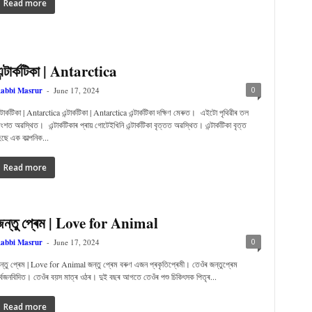
Read more
ন্টাৰ্কটিকা | Antarctica
0
abbi Masrur
-
June 17, 2024
ন্টাৰ্কটিকা | Antarctica এন্টাৰ্কটিকা | Antarctica এন্টাৰ্কটিকা দক্ষিণ মেৰুত। এইটো পৃথিৱীৰ তল
ংশত অৱস্থিত। এন্টাৰ্কটিকাৰ প্ৰায় গোটেইখিনি এন্টাৰ্কটিকা বৃত্তত অৱস্থিত। এন্টাৰ্কটিকা বৃত্ত
ৈছে এক কাল্পনিক...
Read more
জন্তু প্ৰেম | Love for Animal
0
abbi Masrur
-
June 17, 2024
ন্তু প্ৰেম | Love for Animal জন্তু প্ৰেম বৰুণ এজন প্ৰকৃতিপ্ৰেমী। তেওঁৰ জন্তুপ্ৰেম
ৰ্বজনবিদিত। তেওঁৰ বয়স মাত্ৰ ওঠৰ। দুই বছৰ আগতে তেওঁৰ পশু চিকিৎসক পিতৃৰ...
Read more