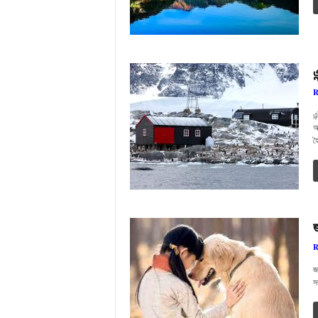
এ
R
এ
অ
হ
R
জ
স