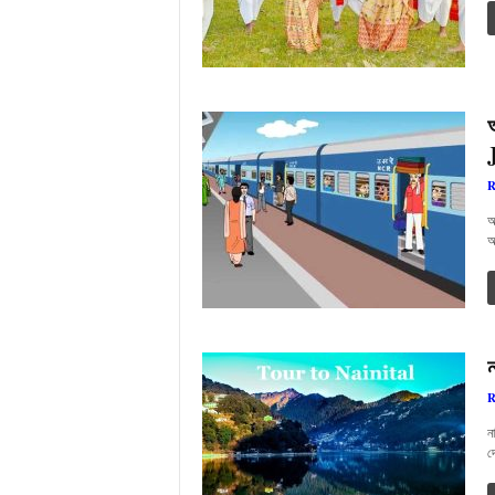
R
আ
আ
R
ন
দ