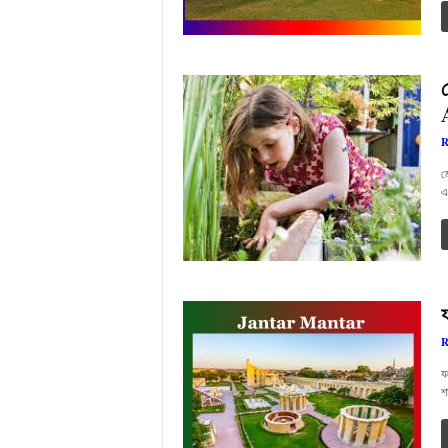
R
ম
এ
R
য
শ