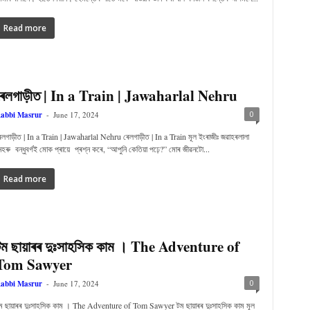
Read more
ৰেলগাড়ীত | In a Train | Jawaharlal Nehru
0
abbi Masrur
-
June 17, 2024
েলগাড়ীত | In a Train | Jawaharlal Nehru ৰেলগাড়ীত | In a Train মূল ইংৰাজীঃ জৱাহৰলালা
েহৰু বন্ধুবৰ্গই মোক প্ৰায়ে প্ৰশ্ন কৰে, “আপুনি কেতিয়া পঢ়ে?” মোৰ জীৱনটো...
Read more
টম ছায়াৰৰ দুঃসাহসিক কাম । The Adventure of
Tom Sawyer
0
abbi Masrur
-
June 17, 2024
ম ছায়াৰৰ দুঃসাহসিক কাম । The Adventure of Tom Sawyer টম ছায়াৰৰ দুঃসাহসিক কাম মূল