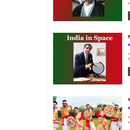
ই
R
ম
ত
R
আ
ন