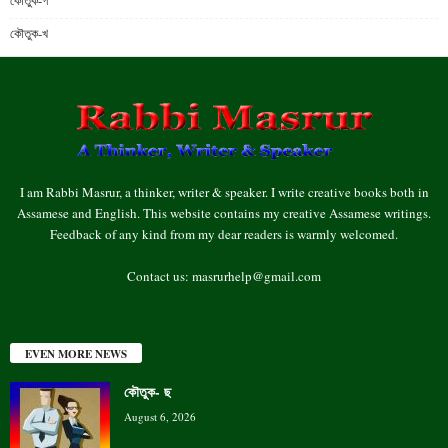
কৌতুক-গ
কৌতুক-খ
I am Rabbi Masrur, a thinker, writer & speaker. I write creative books both in
Assamese and English. This website contains my creative Assamese writings.
Feedback of any kind from my dear readers is warmly welcomed.
Contact us:
masrurhelp@gmail.com
EVEN MORE NEWS
কৌতুক- ছ
August 6, 2026