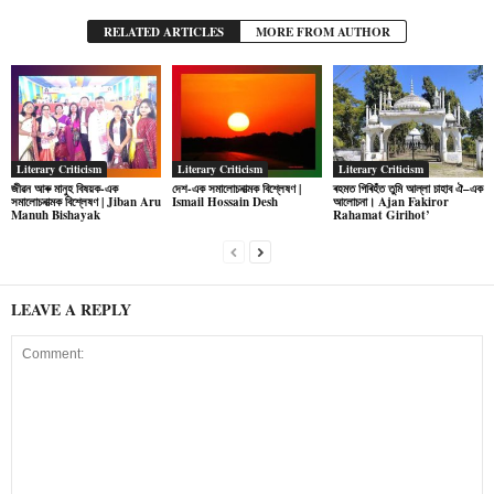
RELATED ARTICLES
MORE FROM AUTHOR
Literary Criticism
Literary Criticism
Literary Criticism
জীৱন আৰু মানুহ বিষয়ক-এক
দেশ-এক সমালোচনাত্মক বিশ্লেষণ |
ৰহমত গিৰিহঁত তুমি আল্লা চাহাব ঐ–এক
সমালোচনাত্মক বিশ্লেষণ | Jiban Aru
Ismail Hossain Desh
আলোচনা। Ajan Fakiror
Manuh Bishayak
Rahamat Girihot’
LEAVE A REPLY