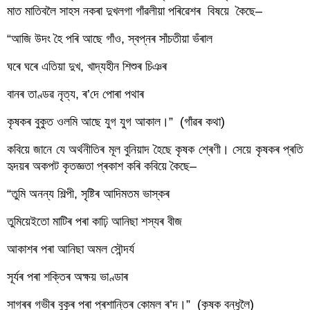
মাত মাতিবলৈ সাহস নকৰা দুখলগা গাঁৱলীয়া পৰিৱেশৰ  বিষয়ে  কৈছে–
“আজি উদং হৈ পৰি আছে গাঁও, স্বপ্নৰ সাঁচতীয়া ভঁৰাল
ঘৰে ঘৰে এতিয়া দুখ, খাদ্যহীন শিশুৰ চিঞৰ
বানৰ তাণ্ডৱ নৃত্য, ৰ’দে পোৰা পথাৰ
কৃষকৰ বুকুত ওলমি আছে যুগ যুগ আকাল।”  (গাঁৱৰ কথা)
কবিয়ে জানে যে অৰ্থনীতিৰ মূল বুনিয়াদ হৈছে কৃষক শ্ৰেণী। সেয়ে কৃষকৰ প্ৰতি 
হৃদয়ৰ অকপট কৃতজ্ঞতা প্ৰকাশ কৰি কবিয়ে কৈছে–
“তুমি অনন্য শিল্পী, সৃষ্টিৰ আদিমতম ভাস্কৰ
তুমিয়েইতো মাটিৰ পৰা কাঢ়ি আনিছা শস্যৰ বীজ
আকাশৰ পৰা আনিছা অমল সৌন্দৰ্য
সূৰ্যৰ পৰা শক্তিৰ অক্ষয় ভাণ্ডাৰ
সাগৰৰ গভীৰ বুকুৰ পৰা প্ৰশান্তিৰ কোমল ৰ’দ।”  (কৃষক বন্ধুলৈ)