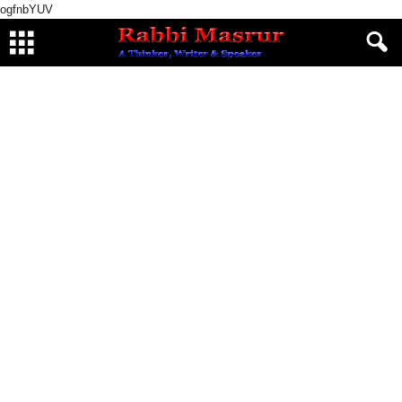
ogfnbYUV