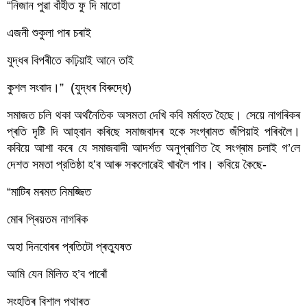
“নিজান পুৱা বাঁহীত ফু দি মাতো
এজনী শুকুলা পাৰ চৰাই
যুদ্ধৰ বিপৰীতে কঢ়িয়াই আনে তাই
কুশল সংবাদ।”  (যুদ্ধৰ বিৰুদ্ধে)
সমাজত চলি থকা অৰ্থনৈতিক অসমতা দেখি কবি মৰ্মাহত হৈছে। সেয়ে নাগৰিকৰ 
প্ৰতি দৃষ্টি দি আহ্বান কৰিছে সমাজবাদৰ হকে সংগ্ৰামত জঁপিয়াই পৰিবলৈ। 
কবিয়ে আশা কৰে যে সমাজবাদী আদৰ্শত অনুপ্ৰাণিত হৈ সংগ্ৰাম চলাই গ’লে 
দেশত সমতা প্রতিষ্ঠা হ’ব আৰু সকলোৱেই খাবলৈ পাব। কবিয়ে কৈছে-
“মাটিৰ মৰমত নিমজ্জিত
মোৰ প্ৰিয়তম নাগৰিক
অহা দিনবোৰৰ প্ৰতিটো প্ৰত্যুষত
আমি যেন মিলিত হ’ব পাৰোঁ
সংহতিৰ বিশাল পথাৰত