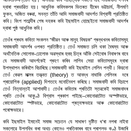
আমদানি-ৰপ্তানি হয়। অসমীয়া কবি সাহিত্যিক সকলো এই সমাজবাদী দৰ্শনৰ 
দ্বাৰা প্ৰভাৱিত হয়। আধুনিক কবিসকলৰ ভিতৰত হীৰেন ভট্টাচাৰ্য, নীলমণি 
ফুকন, অজিত বৰুৱা, সনন্ত তাঁতি আদি সমাজবাদী আদৰ্শত বিশ্বাসী প্রতিষ্ঠিত 
কবি। বিংশ শতাব্দীৰ শেষ দহকৰ কবি ইছমাইল হোছেইনো সমাজবাদী আদৰ্শৰ 
দ্বাৰা পুষ্ঠ আধুনিক কবি। 
তেওঁৰ প্ৰথম কবিতা সংকলন “জীৱন আৰু মানুহ বিষয়ক” গ্ৰন্থখনৰ কবিতাসমূহ 
সমাজবাদী আদৰ্শৰ ওপৰত প্রতিষ্ঠিত। তেওঁ সমাজত চলি থকা বৈষম্য আৰু 
অৰ্থনৈতিক সোলোক-ঢোলোক অৱস্থাৰ হুবহু চিত্ৰ আঁকি সেইবোৰ নিবাৰণৰ বাবে 
যে সমাজবাদী আদৰ্শকেই গ্ৰহণ কৰিব লাগিব সেয়া কবিতাসমূহৰ দ্বাৰা 
উপস্থাপন কৰিবলৈ বিচাৰিছে।সমাজবাদী কবি ইছমাইল লেলিন পন্থী। কিয়নো 
তেওঁ কেৱল মাক্সৰ তত্ত্বত (theory) ত আবদ্ধ নাথাকি লেলিনৰ  দৰে 
প্ৰায়োগিক (applied) দিশতহে মনোনিেবশ কৰিছে। সমাজবাদী কবি হিচাপে 
তেওঁ নিত্যান্তই আশাবাদী। তেওঁৰ কবিতাৰ প্ৰতিটো স্তৱকেই সমাজবাদৰ 
প্ৰতি তেওঁৰ আকুণ্ঠ বিশ্বাস প্ৰকাশ পাইছে–কোনোৱাটোত অস্পষ্টভাৱে, 
কোনোৱাটোত স্পষ্টভাৱে, কোনোৱাটোত প্ৰত্যক্ষভাৱে আৰু কোনোৱাটোত 
পৰোক্ষভাৱে।
কবি ইছমাইল ইমানেই সমাজ সচেতন যে সাধাৰণ দৃষ্টিত ধ’ৰা নপৰা নাইবা 
সকলোৱে উপলব্ধি কৰা অথচ কোনেও প্ৰতিকাৰৰ বাবে প্ৰাগলভ কণ্ঠ উজাৰি 