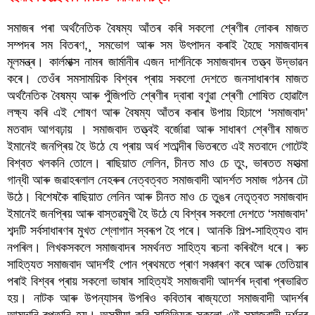
সমাজৰ পৰা অৰ্থনৈতিক বৈষম্য আঁতৰ কৰি সকলো শ্ৰেণীৰ লোকৰ মাজত 
সম্পদৰ সম বিতৰণ,¸ সমভোগ আৰু সম উৎপাদন কৰাই হৈছে সমাজবাদৰ 
মূলমন্ত্ৰ। কাৰ্লমাক্স নামৰ জাৰ্মানীৰ এজন দাৰ্শনিকে সমাজবাদৰ তত্ত্ব উদ্ভাৱন 
কৰে। তেওঁৰ সমসাময়িক বিশ্বৰ প্ৰায় সকলো দেশতে জনসাধাৰণৰ মাজত 
অৰ্থনৈতিক বৈষম্য আৰু পুঁজিপতি শ্ৰেণীৰ দ্বাৰা বণুৱা শ্ৰেণী শোষিত হোৱালৈ 
লক্ষ্য কৰি এই শোষণ আৰু বৈষম্য আঁতৰ কৰাৰ উপায় হিচাপে ‘সমাজবাদ’ 
মতবাদ আগবঢ়ায় । সমাজবাদ তত্ত্বই বৰ্জোৱা আৰু সাধাৰণ শ্ৰেণীৰ মাজত 
ইমানেই জনপ্ৰিয় হৈ উঠে যে প্ৰায় অৰ্ধ শতাব্দীৰ ভিতৰতে এই মতবাদে গোটেই 
বিশ্বত খলকনি তোলে। ৰাছিয়াত লেলিন, চীনত মাও চে তুং, ভাৰতত মহাত্মা 
গান্ধী আৰু জৱাহৰলাল নেহৰুৰ নেত্বত্বত সমাজবাদী আদৰ্শত সমাজ গঠনৰ ঢৌ 
উঠে। বিশেষকৈ ৰাছিয়াত লেনিন আৰু চীনত মাও চে তুঙৰ নেতৃত্বত সমাজবাদ 
ইমানেই জনপ্ৰিয় আৰু বাস্তৱমুখী হৈ উঠে যে বিশ্বৰ সকলো দেশতে ‘সমাজবাদ’ 
শব্দটি সৰ্বসাধাৰণৰ মুখত শ্লোগান স্বৰূপ হৈ পৰে। আনকি শিল্প-সাহিত্যও বাদ 
নপৰিল। লিখকসকলে সমাজবাদৰ সমৰ্থনত সাহিত্য ৰচনা কৰিবলৈ ধৰে। ৰুচ 
সাহিত্যত সমাজবাদ আদৰ্শই পোন প্ৰথমতে প্ৰাণ সঞ্চাৰণ কৰে আৰু তেতিয়াৰ 
পৰাই বিশ্বৰ প্ৰায় সকলো ভাষাৰ সাহিত্যই সমাজবাদী আদৰ্শৰ দ্বাৰা প্ৰভাৱিত 
হয়। নাটক আৰু উপন্যাসৰ উপৰিও কবিতাৰ ৰাজ্যতো সমাজবাদী আদৰ্শৰ 