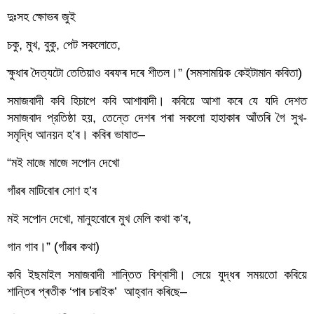
দুঃসহ ক্ষোভৰ জুই
চকু, মুখ, বুকু, পেট সকলোতে,
ক্ষুধাৰ দৈত্যটো তেতিয়াও বৰফৰ দৰে শীতল।” (সমসাময়িক কেইটামান কবিতা)
সমাজবাদী কবি হিচাপে কবি আশাবাদী। কবিয়ে আশা কৰে যে যদি দেশত 
সমাজবাদ প্রতিষ্ঠা হয়, তেন্তে দেশৰ পৰা সকলো হাহাকাৰ আঁতৰি গৈ সুখ-
সমৃদ্ধি আনয়ন হ’ব। কবিৰ ভাষাত–
“মই মাজে মাজে সপোন দেখো
গাঁৱৰ মাটিবোৰ সোণ হ’ব
মই সপোন দেখো, মানুহবোৰে মুখ মেলি কথা ক’ব, 
গান গাব।” (গাঁৱৰ কথা)
কবি ইছমাইল সমাজবাদী শান্তিত বিশ্বাসী। সেয়ে যুদ্ধৰ সময়তো কবিয়ে 
শান্তিৰ প্ৰতীক ‘পাৰ চৰাইক’  আহ্বান কৰিছে–