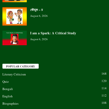
কৌতুক – চ
August 6, 2026
I am a Spark: A Critical Study
August 6, 2026
POPULAR CATEGORY
168
Literary Criticism
120
Quiz
114
Bengali
112
English
108
Biographies