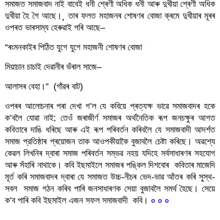
সমাজত সমাজবাদ নাই বাবেই ধনী শ্ৰেণী অধিক ধনী আৰু দুখীয়া শ্ৰেণী অধিক 
দুখীয়া হৈ গৈ আছে।¸ তাৰ ফলত মহাজনৰ শোষণৰ বোজা ক্ৰমে দুখীয়াৰ মূৰৰ 
ওপৰত ভাৰসাম্য হেৰুৱাই পৰি আছে–
“ৰংমনকাইৰ পিঠিত যুগে যুগে মহাজনী শোষণৰ বোজা
মিয়াচান চাচাই দেৱানীৰ ভঁৰাল সাজে–
আলাসৰ বেহা।”  (গাঁৱৰ বাট)
ওপৰৰ আলোচনাৰ পৰা দেখা গ’ল যে কবিয়ে প্ৰত্যক্ষ ভাৱে সমাজবাদৰ হকে 
ক’বলৈ যোৱা নাই; তেওঁ জৰাজীৰ্ণ সমাজৰ অৰ্থনৈতিক ৰূপ জনচক্ষুৰ আগত 
কবিতাৰে দাঙি ধৰিছে আৰু এই ৰূপ পৰিবৰ্তন কৰিবলৈ যে সমাজবাদী আদৰ্শত 
সমাজ প্রতিষ্ঠাৰ প্ৰয়োজন তাক আওপকীয়াকৈ বুজাবলৈ চেষ্টা কৰিছে। অৱশ্যে 
কেৱল লিখনিৰ দ্বাৰা সমাজ পৰিবৰ্তন সম্ভৱ নহয় যদিহে সৰ্বসাধাৰণৰ সহযোগ 
আৰু সঁহাৰি নাথাকে। কবি ইছমাইলে সমাজৰ পঙ্কিল দিশবোৰ  কবিতাৰ মাজেদি 
মূৰ্ত কৰি সমাজবাদৰ দ্বাৰা যে সমাজত উচ্চ-নীচৰ ভেদ-ভাৱ আঁতৰ কৰি সুস্থ-
সবল  সমাজ গঠন কৰিব পাৰি জনসাধাৰণক সেয়া বুজাবলৈ সমৰ্থ হৈছে। সেয়ে 
ক’ব পাৰি কবি ইছমাইল এজন সফল সমাজবাদী  কবি। 
০ ০ ০