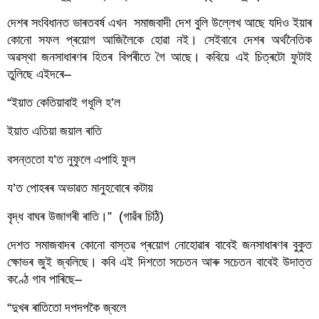
দেশৰ সংবিধানত ভাৰতবৰ্ষ এখন  সমাজবাদী দেশ বুলি উল্লেখ আছে যদিও ইয়াৰ 
কোনো সফল প্ৰয়োগ আজিলৈকে হোৱা নই। সেইবাবে দেশৰ অৰ্থনৈতিক 
অৱস্থা জনসাধাৰণৰ হিতৰ বিপৰীতে গৈ আছে। কবিয়ে এই চিত্ৰটো ফুটাই 
তুলিছে এইদৰে–
“ইয়াত কেতিয়াবাই গধূলি হ’ল
ইয়াত এতিয়া জয়াল ৰাতি
বসন্ততো য’ত নুফুলে এপাহি ফুল
য’ত পোহৰৰ অভাৱত মানুহবোৰে কটায়
বৃদ্ধ বাঘৰ উজাগৰী ৰাতি।”  (গাৱঁৰ চিঠি)
দেশত সমাজবাদৰ কোনো বাস্তৱ প্ৰয়োগ নোহোৱাৰ বাবেই জনসাধাৰণৰ বুকুত 
ক্ষোভৰ জুই জ্বলিছে। কবি এই দিশতো সচেতন আৰু সচেতন বাবেই উদাত্ত 
কণ্ঠে গাব পাৰিছে–
“দুখৰ ৰাতিতো দপদপকৈ জ্বলে