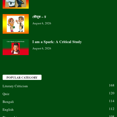
কৌতুক – চ
August 6, 2026
I am a Spark: A Critical Study
August 6, 2026
POPULAR CATEGORY
168
Literary Criticism
120
Quiz
114
Bengali
112
English
108