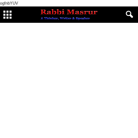
ogfnbYUV