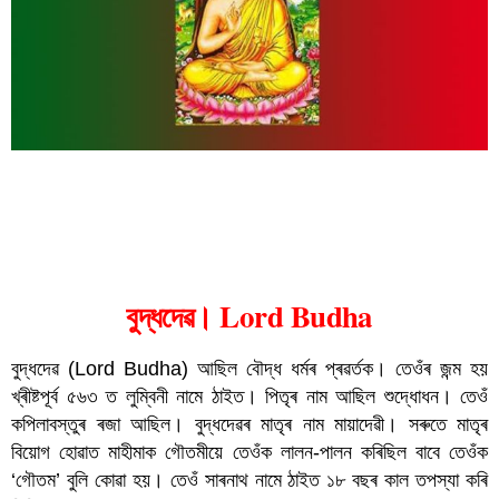
বুদ্ধদেৱ
বুদ্ধদেৱ। Lord Budha
বুদ্ধদেৱ (
Lord Budha
) আছিল বৌদ্ধ ধৰ্মৰ প্ৰৱৰ্তক। তেওঁৰ জন্ম হয় 
খ্ৰীষ্টপূৰ্ব ৫৬৩ ত লুম্বিনী নামে ঠাইত। পিতৃৰ নাম আছিল শুদ্ধোধন। তেওঁ 
কপিলাবস্তুৰ ৰজা আছিল। বুদ্ধদেৱৰ মাতৃৰ নাম মায়াদেৱী। সৰুতে মাতৃৰ 
বিয়োগ হোৱাত মাহীমাক গৌতমীয়ে তেওঁক লালন-পালন কৰিছিল বাবে তেওঁক 
‘গৌতম’ বুলি কোৱা হয়। তেওঁ সাৰনাথ নামে ঠাইত ১৮ বছৰ কাল তপস্যা কৰি 