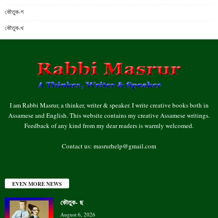
কৌতুক-গ
কৌতুক-খ
I am Rabbi Masrur, a thinker, writer & speaker. I write creative books both in
Assamese and English. This website contains my creative Assamese writings.
Feedback of any kind from my dear readers is warmly welcomed.
Contact us:
masrurhelp@gmail.com
EVEN MORE NEWS
কৌতুক- ছ
August 6, 2026