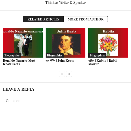
Thinker, Writer & Speaker
RELATED ARTICLES
MORE FROM AUTHOR
Biographies
Biographies
Biographies
Ronaldo Nazario-Must
জন কীটস | John Keats
কবিতা | Kabita | Rabbi
Know Facts
Masrur
LEAVE A REPLY