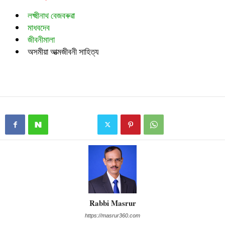
লক্ষ্মীনাথ বেজবৰুৱা
মাধবদেব
জীবনীমালা
অসমীয়া আত্মজীবনী সাহিত্য
Rabbi Masrur
https://masrur360.com