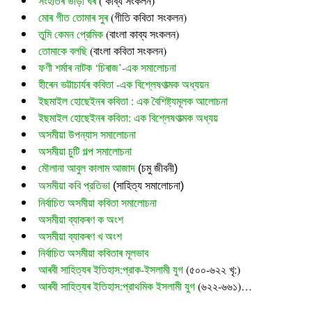
সংহতিৰ ভাড়া ঘৰ
 ( কাব্য সংকলন)
মোৰ গীত তোমাৰ সুৰ 
(গীতি কবিতা সংকলন)
তুমি কেমন প্রেমিক
 (বাংলা কাব্য সংকলন)
তোমাকে বলছি
 (বাংলা কবিতা সংকলন)
ফণী শৰ্মাৰ নাটক ‘চিৰাজ’-এক সমালোচনা
হীৰেন ভট্টাচাৰ্যৰ কবিতা -এক বিশ্লেষণাত্মক অধ্যয়ন
ইছমাইল হোছেইনৰ কবিতা : এক বৈশিষ্ট্যমূলক আলোচনা
ইছমাইল হোছেইনৰ কবিতা: এক বিশ্লেষণাত্মক অধ্যয়
অসমীয়া উপন্যাস সমালোচনা
অসমীয়া চুটি গল্প সমালোচনা
মৌলানা আবুল কালাম আজাদ
 (চমু জীবনী)
অসমীয়া কবি প্রতিভা
 (সাহিত্য সমালোচনা)
নির্বাচিত অসমীয়া কবিতা সমালোচনা
অসমীয়া ব্যাকৰণ ক অংশ
অসমীয়া ব্যাকৰণ খ অংশ
নির্বাচিত অসমীয়া কবিতাৰ মূলভাব
আৰবী সাহিত্যৰ ইতিহাস:প্রাক-ইসলামী যুগ
(৫০০-৬২২ খৃ:)
আৰবী সাহিত্যৰ ইতিহাস:প্রাথমিক ইসলামী যুগ
(৬২২-৬৬১)…