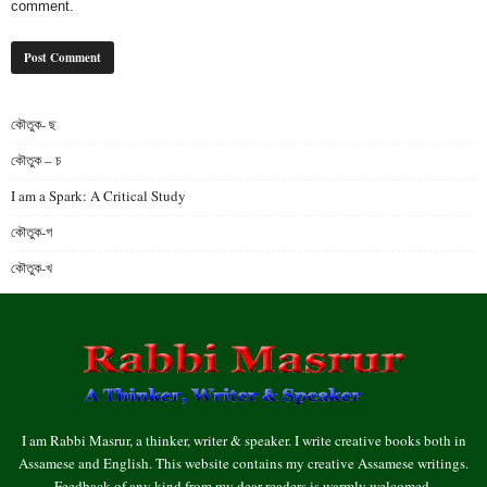
comment.
কৌতুক- ছ
কৌতুক – চ
I am a Spark: A Critical Study
কৌতুক-গ
কৌতুক-খ
I am Rabbi Masrur, a thinker, writer & speaker. I write creative books both in
Assamese and English. This website contains my creative Assamese writings.
Feedback of any kind from my dear readers is warmly welcomed.