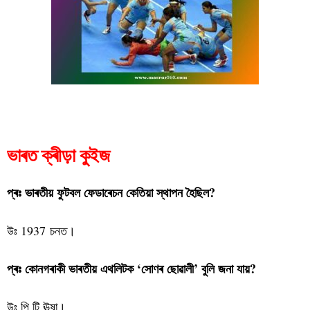
ভাৰত ক্ৰীড়া কুইজ
ভাৰত ক্ৰীড়া কুইজ
প্ৰঃ ভাৰতীয় ফুটবল ফেডাৰেচন কেতিয়া স্থাপন হৈছিল?
উঃ 1937 চনত।
প্ৰঃ কোনগৰাকী ভাৰতীয় এথলিটক ‘সোণৰ ছোৱালী’ বুলি জনা যায়?
উঃ পি টি ঊষা।