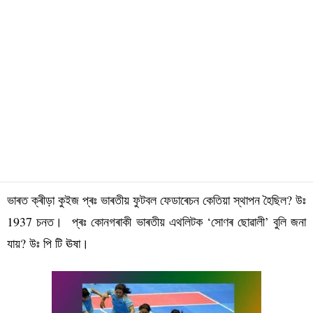
ভাৰত ক্ৰীড়া কুইজ প্ৰঃ ভাৰতীয় ফুটবল ফেডাৰেচন কেতিয়া স্থাপন হৈছিল?
উঃ
1937 চনত।
প্ৰঃ কোনগৰাকী ভাৰতীয় এথলিটক ‘সোণৰ ছোৱালী’ বুলি জনা
যায়?
উঃ পি টি ঊষা।