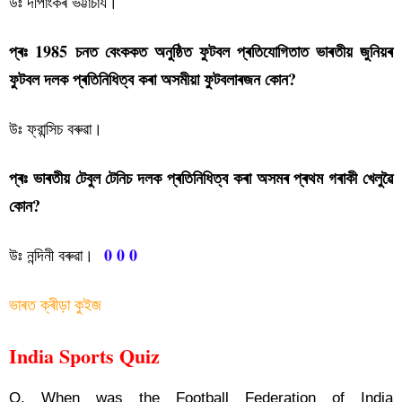
উঃ দীপাংকৰ ভট্টাচাৰ্য।
প্ৰঃ 1985 চনত বেংককত অনুষ্ঠিত ফুটবল প্ৰতিযোগিতাত ভাৰতীয় জুনিয়ৰ
ফুটবল দলক প্ৰতিনিধিত্ব কৰা অসমীয়া ফুটবলাৰজন কোন?
উঃ ফ্রান্সিচ বৰুৱা।
প্ৰঃ ভাৰতীয় টেবুল টেনিচ দলক প্ৰতিনিধিত্ব কৰা অসমৰ প্ৰথম গৰাকী খেলুৱৈ
কোন?
0 0 0
উঃ নন্দিনী বৰুৱা।
ভাৰত ক্ৰীড়া কুইজ
India Sports Quiz
Q. When was the Football Federation of India