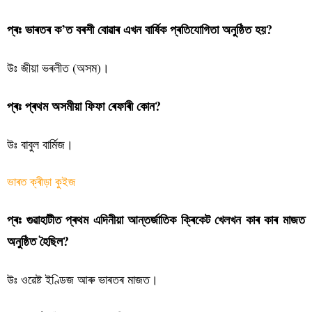
প্ৰঃ ভাৰতৰ ক’ত বৰশী বোৱাৰ এখন বাৰ্ষিক প্ৰতিযোগিতা অনুষ্ঠিত হয়?
উঃ জীয়া ভৰলীত (অসম)।
প্ৰঃ প্ৰথম অসমীয়া ফিফা ৰেফাৰী কোন?
উঃ বাবুল বাৰ্মিজ।
ভাৰত ক্ৰীড়া কুইজ
প্ৰঃ গুৱাহাটীত প্ৰথম এদিনীয়া আন্তৰ্জাতিক ক্ৰিকেট খেলখন কাৰ কাৰ মাজত
অনুষ্ঠিত হৈছিল?
উঃ ওৱেষ্ট ইণ্ডিজ আৰু ভাৰতৰ মাজত।