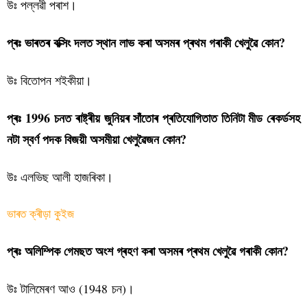
উঃ পল্লৱী পৰাশ।
প্ৰঃ ভাৰতৰ বক্সিং দলত স্থান লাভ কৰা অসমৰ প্ৰথম গৰাকী খেলুৱৈ কোন?
উঃ বিতোপন শইকীয়া।
প্ৰঃ 1996 চনত ৰাষ্ট্ৰীয় জুনিয়ৰ সাঁতোৰ প্ৰতিযোগিতাত তিনিটা মীড ৰেকৰ্ডসহ
নটা স্বৰ্ণ পদক বিজয়ী অসমীয়া খেলুৱৈজন কোন?
উঃ এলভিছ আলী হাজৰিকা।
ভাৰত ক্ৰীড়া কুইজ
প্ৰঃ অলিম্পিক গেমছত অংশ গ্ৰহণ কৰা অসমৰ প্ৰথম খেলুৱৈ গৰাকী কোন?
উঃ টালিমেৰণ আও (1948 চন)।