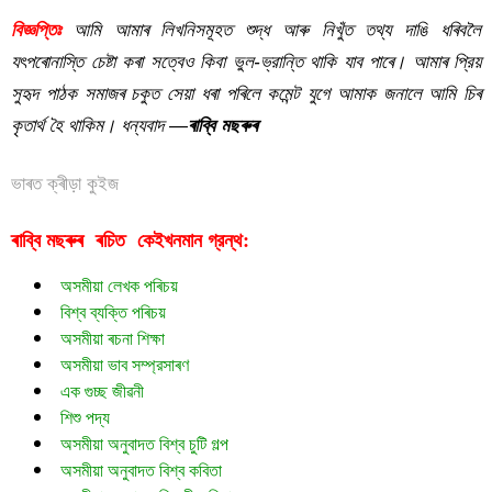
বিজ্ঞপ্তিঃ
আমি আমাৰ লিখনিসমূহত শুদ্ধ আৰু নিখুঁত তথ্য দাঙি ধৰিবলৈ
যৎপৰোনাস্তি চেষ্টা কৰা সত্বেও কিবা ভুল-ভ্রান্তি থাকি যাব পাৰে। আমাৰ প্রিয়
সুহৃদ পাঠক সমাজৰ চকুত সেয়া ধৰা পৰিলে কমেন্ট যুগে আমাক জনালে আমি চিৰ
কৃতাৰ্থ হৈ থাকিম। ধন্যবাদ —
ৰাব্বি মছৰুৰ
ভাৰত ক্ৰীড়া কুইজ
ৰাব্বি মছৰুৰ  ৰচিত  
গ্রন্থ:
কেইখনমান
অসমীয়া লেখক পৰিচয়
বিশ্ব ব্যক্তি পৰিচয়
অসমীয়া ৰচনা শিক্ষা
অসমীয়া ভাব সম্প্রসাৰণ
এক গুচ্ছ জীৱনী
শিশু পদ্য
অসমীয়া অনুবাদত বিশ্ব চুটি গল্প
অসমীয়া অনুবাদত বিশ্ব কবিতা