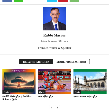
Rabbi Masrur
https://masrur360.com
Thinker, Writer & Speaker
RELATED ARTICLES
MORE FROM AUTHOR
Quiz
Quiz
Quiz
ৰাজনীতি বিজ্ঞান কুইজ। Political
অসম ক্ৰীড়া কুইজ
হজৰত মহম্মদৰ চাহাবা–কুইজ
Science Quiz