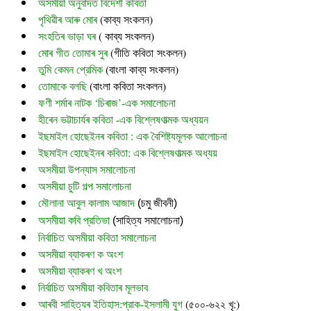
অসমীয়া অনুবাদত বিদেশী কবিতা
পৃথিৱীৰ আৰু মোৰ
 (
কাব্য সংকলন)
সংহতিৰ ভাড়া ঘৰ
 ( কাব্য সংকলন)
মোৰ গীত তোমাৰ সুৰ 
(গীতি কবিতা সংকলন)
তুমি কেমন প্রেমিক
 (বাংলা কাব্য সংকলন)
তোমাকে বলছি
 (বাংলা কবিতা সংকলন)
ফণী শৰ্মাৰ নাটক ‘চিৰাজ’-এক সমালোচনা
হীৰেন ভট্টাচাৰ্যৰ কবিতা -এক বিশ্লেষণাত্মক অধ্যয়ন
ইছমাইল হোছেইনৰ কবিতা : এক বৈশিষ্ট্যমূলক আলোচনা
ইছমাইল হোছেইনৰ কবিতা: এক বিশ্লেষণাত্মক অধ্যয়
অসমীয়া উপন্যাস সমালোচনা
অসমীয়া চুটি গল্প সমালোচনা
মৌলানা আবুল কালাম আজাদ
 (চমু জীবনী)
অসমীয়া কবি প্রতিভা
 (সাহিত্য সমালোচনা)
নির্বাচিত অসমীয়া কবিতা সমালোচনা
অসমীয়া ব্যাকৰণ ক অংশ
অসমীয়া ব্যাকৰণ খ অংশ
নির্বাচিত অসমীয়া কবিতাৰ মূলভাব
আৰবী সাহিত্যৰ ইতিহাস:প্রাক-ইসলামী যুগ
(৫০০-৬২২ খৃ:)