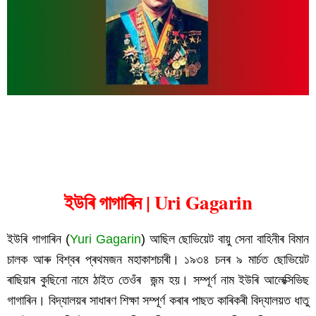
ইউৰি গাগাৰিন | Uri Gagarin
ইউৰি গাগাৰিন (
Yuri Gagarin
) আছিল ছোভিয়েট বায়ু সেনা বাহিনীৰ বিমান 
চালক আৰু বিশ্বৰ প্ৰথমজন মহাকাশচাৰী। ১৯৩৪ চনৰ ৯ মাৰ্চত ছোভিয়েট 
ৰাছিয়াৰ কুছিনো নামে ঠাইত তেওঁৰ  জন্ম হয়। সম্পূৰ্ণ নাম ইউৰি আলেক্সিভিছ 
গাগাৰিন। বিদ্যালয়ৰ সাধাৰণ শিক্ষা সম্পূৰ্ণ কৰাৰ পাছত কাৰিকৰী বিদ্যালয়ত ধাতু 