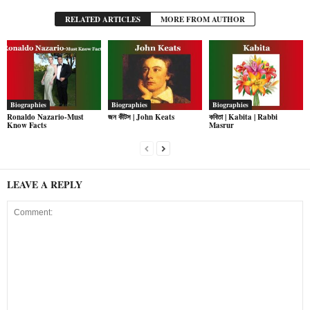
RELATED ARTICLES
MORE FROM AUTHOR
Biographies
Biographies
Biographies
Ronaldo Nazario-Must
জন কীটস | John Keats
কবিতা | Kabita | Rabbi
Know Facts
Masrur
LEAVE A REPLY