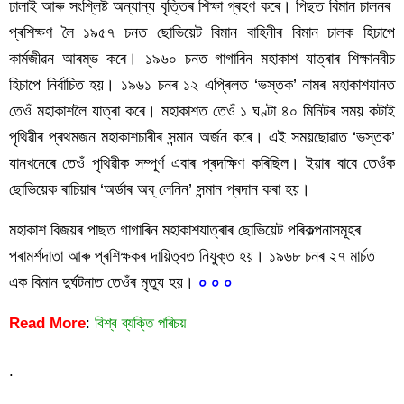
ঢালাই আৰু সংশ্লিষ্ট অন্যান্য বৃত্তিৰ শিক্ষা গ্ৰহণ কৰে। পিছত বিমান চালনৰ  
প্ৰশিক্ষণ লৈ ১৯৫৭ চনত ছোভিয়েট বিমান বাহিনীৰ বিমান চালক হিচাপে 
কাৰ্মজীৱন আৰম্ভ কৰে। ১৯৬০ চনত গাগাৰিন মহাকাশ যাত্ৰাৰ শিক্ষানবীচ 
হিচাপে নিৰ্বাচিত হয়। ১৯৬১ চনৰ ১২ এপ্ৰিলত ‘ভস্তক’ নামৰ মহাকাশযানত 
তেওঁ মহাকাশলৈ যাত্ৰা কৰে। মহাকাশত তেওঁ ১ ঘণ্টা ৪০ মিনিটৰ সময় কটাই 
পৃথিৱীৰ প্ৰথমজন মহাকাশচাৰীৰ সন্মান অৰ্জন কৰে। এই সময়ছোৱাত ‘ভস্তক’ 
যানখনেৰে তেওঁ পৃথিৱীক সম্পূৰ্ণ এবাৰ প্ৰদক্ষিণ কৰিছিল। ইয়াৰ বাবে তেওঁক 
ছোভিয়েক ৰাচিয়াৰ ‘অৰ্ডাৰ অব্‌ লেনিন’ সন্মান প্ৰদান কৰা হয়।
মহাকাশ বিজয়ৰ পাছত গাগাৰিন মহাকাশযাত্ৰাৰ ছোভিয়েট পৰিকল্পনাসমূহৰ 
পৰামৰ্শদাতা আৰু প্ৰশিক্ষকৰ দায়িত্বত নিযুক্ত হয়। ১৯৬৮ চনৰ ২৭ মাৰ্চত 
এক বিমান দুৰ্ঘটনাত তেওঁৰ মৃত্যু হয়। 
০ ০ ০
Read More
:
বিশ্ব ব্যক্তি পৰিচয়
.