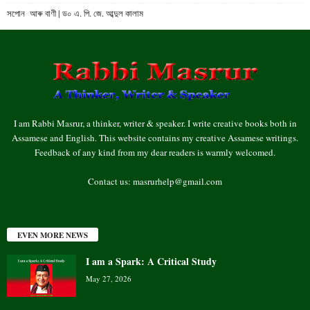
সপোন আৰু বাণী | ড০ এ. পি. জে. আব্দুল কালাম
I am Rabbi Masrur, a thinker, writer & speaker. I write creative books both in
Assamese and English. This website contains my creative Assamese writings.
Feedback of any kind from my dear readers is warmly welcomed.
Contact us:
masrurhelp@gmail.com
EVEN MORE NEWS
I am a Spark: A Critical Study
May 27, 2026