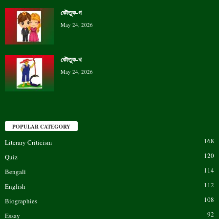
কৌতুক-গ
May 24, 2026
কৌতুক-খ
May 24, 2026
POPULAR CATEGORY
168
Literary Criticism
120
Quiz
114
Bengali
112
English
108
Biographies
92
Essay