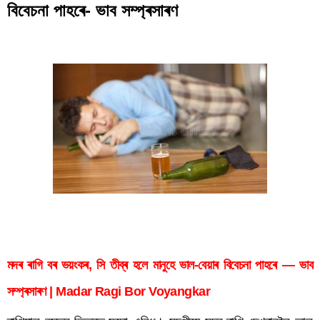
বিবেচনা পাহৰে- ভাব সম্প্ৰসাৰণ
মদৰ ৰাগি বৰ ভয়ংকৰ, সি তীব্ৰ হলে মানুহে ভাল-বেয়াৰ বিবেচনা পাহৰে
মদৰ ৰাগি বৰ ভয়ংকৰ, সি তীব্ৰ হলে মানুহে ভাল-বেয়াৰ বিবেচনা পাহৰে — ভাব 
সম্প্ৰসাৰণ | Madar Ragi Bor Voyangkar