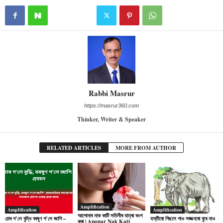
Rabbi Masrur
https://masrur360.com
Thinker, Writer & Speaker
RELATED ARTICLES
MORE FROM AUTHOR
Amplification
Amplification
Amplification
আপোনাৰ নাক কাটি সতিনীৰ যাত্ৰা ভংগ
চোৰ গ’লে বুদ্ধি বৰষুণ গ’লে জাপি –
হস্তীৰো পিছলে পাও সজ্জনৰো বুৰে নাও
কৰা | Aponar Nak Kati