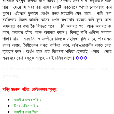
ৰাগিয়াল বস্তুৰ ভিতৰত মদো এবিধ। মদপীয়ে মদৰ ৰাগি দেখুৱাবলৈ ভাল 
পায়। সেয়ে সি ঘৰৰ পৰা বাহিৰ ওলাই সকলোৰে আগত ঢলং-পলং কৰি 
ফুৰে। এইদৰে ফুৰাটো তেওঁৰ মনত মহতালি যেন লাগে। ৰাগি লগা 
ব্যক্তিয়ে নিজৰ আনকি আনৰ গুপ্ত কথাবোৰ ব্যক্ত কৰি ফুৰে আৰু 
অসময়ত বৰ কথা কৈ বিপদত পৰে।  সি অবাবত খং  আৰু অবাবত ৰং 
কৰে, অবাবত হাঁহে আৰু অবাবত কান্দে। কিন্তু ৰাগি এৰিলে সকলো 
পাহৰি যায়। মদৰ নিচাত মদপীয়ে নিজকে মহাৰজা বুলি ভাৱে, পৰিয়ালত 
কন্দল লগায়, ঘৈণীয়েকৰ লগত কাজিয়া কৰে, ল’ৰা-ছোৱালীৰ লগত বেয়া 
ব্যৱহাৰ কৰে। অৰ্থাৎ ভাল-বেয়া বিবেচনা শক্তি হেৰুৱাই পেলায়। সেয়ে 
মদৰ দৰে বেয়া বস্তুক মানুহে এৰাই চলিব লাগে।
 0 0 0
মদৰ ৰাগি বৰ ভয়ংকৰ, সি তীব্ৰ হলে মানুহে ভাল-বেয়াৰ বিবেচনা পাহৰে — ভাব
সম্প্ৰসাৰণ |
ৰাব্বি মছৰুৰ  ৰচিত  
গ্রন্থ:
কেইখনমান
অসমীয়া লেখক পৰিচয়
বিশ্ব ব্যক্তি পৰিচয়
অসমীয়া ৰচনা শিক্ষা