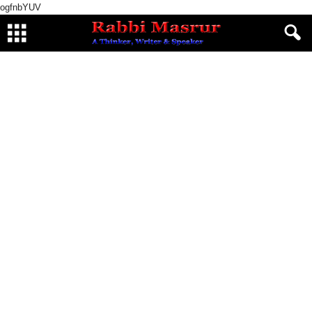
ogfnbYUV