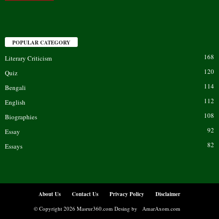
POPULAR CATEGORY
168
Literary Criticism
120
Quiz
114
Bengali
112
English
108
Biographies
92
Essay
82
Essays
About Us
Contact Us
Privacy Policy
Disclaimer
© Copyright 2026 Masrur360.com Desing by
AmarAxom.com